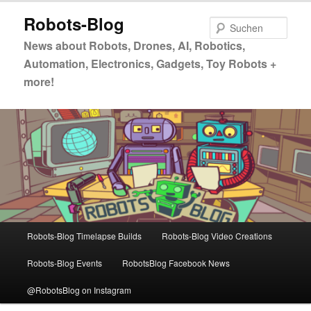
Zum
Zum
Robots-Blog
primären
sekundären
Such
Inhalt
Inhalt
News about Robots, Drones, AI, Robotics,
springen
springen
Automation, Electronics, Gadgets, Toy Robots +
more!
Hauptmenü
Robots-Blog Timelapse Builds
Robots-Blog Video Creations
Robots-Blog Events
RobotsBlog Facebook News
@RobotsBlog on Instagram