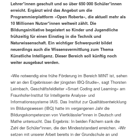
Lehrer*innen geschult und so über 650 000 Schüler*innen
erreicht. Ergänzt wird das Angebot um die
Programmierplattform »Open Roberta«, die aktuell mehr als
10 Millionen Nutzer*innen weltweit zählt. Die
Bildungsinitiative begeistert so Kinder und Jugendliche
frühzeitig für einen Einstieg in die Technik und
Naturwissenschaft. Ein wichtiger Schwerpunkt bildet
neuerdings auch die Wissensvermittlung zum Thema
Künstliche Intelligenz. Dieser Bereich soll künftig noch
weiter ausgebaut werden.
»Wie notwendig eine frühe Förderung im Bereich MINT ist, sehen
wir an den Ergebnissen der jüngsten IBQ-Studie«, sagt Thorsten
Leimbach, Geschäftsfeldleiter »Smart Coding and Learning« am
Fraunhofer-Institut für Intelligente Analyse- und
Informationssysteme IAIS. Das Institut zur Qualitätsentwicklung
im Bildungswesen (IBQ) hatte im vergangenen Jahr die
Bildungskompetenzen von Viertklässler*innen in Deutsch und
Mathe untersucht. Das Ergebnis: In beiden Fächern sank die
Zahl der Schüler*innen, die den Mindeststandard erreichen. »Wir
setzen mit unserer Arbeit bereits in der Grundschule an und