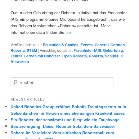
Zum runden Geburtstag der Roberta-Initiative hat das Fraunhofer
IAIS ein programmierbares Microboard herausgebracht, das wie
das Roboter-Maskottchen »Roberta« gestaltet ist. Mehr
Informationen dazu finden Sie
hier
Veröffentlicht unter
Education & Studies
,
Events
,
General
,
German
,
Roberta
,
STEM
|
Verschlagwortet mit
Fraunhofer IAIS
,
Geburtstag
,
Lehrer
,
Lernen mit Robotern
,
Open Roberta
,
Roberta
,
Schüler
|
6
Antworten
S
u
c
h
NEWEST ARTICLES
e
United Robotics Group eröffnet Robotik-Trainingszentrum in
n
Gelsenkirchen im Herzen eines ehemaligen Krankenhauses
Ein Roboter, der schwimmt und fliegt wie ein Tauchvogel
Bootsreinigung: Dieser Roboter trotzt dem Salzwasser
Sphero im Vergleich: Vom einfachen Roboterball zum