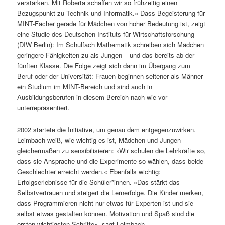
verstärken. Mit Roberta schaffen wir so frühzeitig einen
Bezugspunkt zu Technik und Informatik.« Dass Begeisterung für
MINT-Fächer gerade für Mädchen von hoher Bedeutung ist, zeigt
eine Studie des Deutschen Instituts für Wirtschaftsforschung
(DIW Berlin): Im Schulfach Mathematik schreiben sich Mädchen
geringere Fähigkeiten zu als Jungen – und das bereits ab der
fünften Klasse. Die Folge zeigt sich dann im Übergang zum
Beruf oder der Universität: Frauen beginnen seltener als Männer
ein Studium im MINT-Bereich und sind auch in
Ausbildungsberufen in diesem Bereich nach wie vor
unterrepräsentiert.
2002 startete die Initiative, um genau dem entgegenzuwirken.
Leimbach weiß, wie wichtig es ist, Mädchen und Jungen
gleichermaßen zu sensibilisieren: »Wir schulen die Lehrkräfte so,
dass sie Ansprache und die Experimente so wählen, dass beide
Geschlechter erreicht werden.« Ebenfalls wichtig:
Erfolgserlebnisse für die Schüler*innen. »Das stärkt das
Selbstvertrauen und steigert die Lernerfolge. Die Kinder merken,
dass Programmieren nicht nur etwas für Experten ist und sie
selbst etwas gestalten können. Motivation und Spaß sind die
ersten wichtigsten Schritte«, sagt Leimbach.