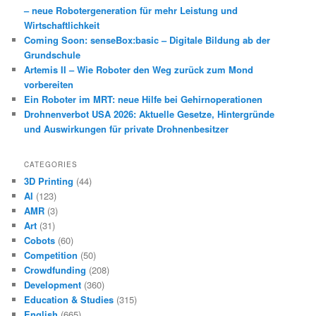
– neue Robotergeneration für mehr Leistung und
Wirtschaftlichkeit
Coming Soon: senseBox:basic – Digitale Bildung ab der
Grundschule
Artemis II – Wie Roboter den Weg zurück zum Mond
vorbereiten
Ein Roboter im MRT: neue Hilfe bei Gehirnoperationen
Drohnenverbot USA 2026: Aktuelle Gesetze, Hintergründe
und Auswirkungen für private Drohnenbesitzer
CATEGORIES
3D Printing
(44)
AI
(123)
AMR
(3)
Art
(31)
Cobots
(60)
Competition
(50)
Crowdfunding
(208)
Development
(360)
Education & Studies
(315)
English
(665)