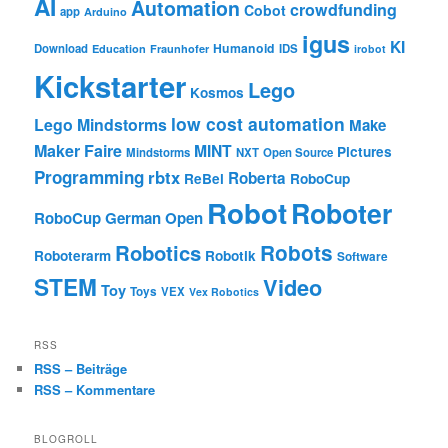
AI
Automation
crowdfunding
Cobot
app
Arduino
igus
KI
Humanoid
Download
IDS
Education
Fraunhofer
irobot
Kickstarter
Lego
Kosmos
low cost automation
Lego Mindstorms
Make
Maker Faire
MINT
Pictures
Mindstorms
NXT
Open Source
Programming
rbtx
Roberta
ReBel
RoboCup
Robot
Roboter
RoboCup German Open
Robotics
Robots
Roboterarm
Robotik
Software
STEM
Video
Toy
Toys
VEX
Vex Robotics
RSS
RSS – Beiträge
RSS – Kommentare
BLOGROLL