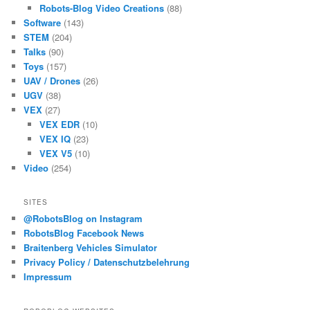
Robots-Blog Video Creations
(88)
Software
(143)
STEM
(204)
Talks
(90)
Toys
(157)
UAV / Drones
(26)
UGV
(38)
VEX
(27)
VEX EDR
(10)
VEX IQ
(23)
VEX V5
(10)
Video
(254)
SITES
@RobotsBlog on Instagram
RobotsBlog Facebook News
Braitenberg Vehicles Simulator
Privacy Policy / Datenschutzbelehrung
Impressum