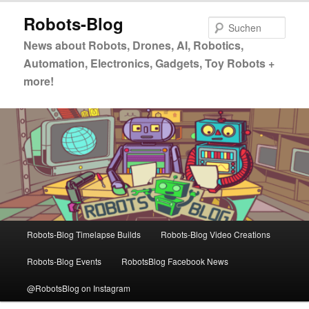
Zum
Robots-Blog
primären
Such
Inhalt
News about Robots, Drones, AI, Robotics,
springen
Automation, Electronics, Gadgets, Toy Robots +
more!
Hauptmenü
Robots-Blog Timelapse Builds
Robots-Blog Video Creations
Robots-Blog Events
RobotsBlog Facebook News
@RobotsBlog on Instagram