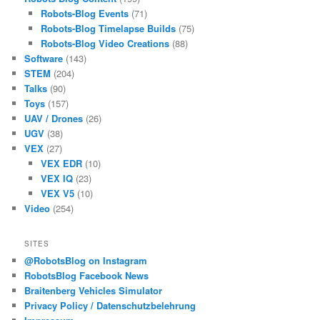
Robots-Blog Events
(71)
Robots-Blog Timelapse Builds
(75)
Robots-Blog Video Creations
(88)
Software
(143)
STEM
(204)
Talks
(90)
Toys
(157)
UAV / Drones
(26)
UGV
(38)
VEX
(27)
VEX EDR
(10)
VEX IQ
(23)
VEX V5
(10)
Video
(254)
SITES
@RobotsBlog on Instagram
RobotsBlog Facebook News
Braitenberg Vehicles Simulator
Privacy Policy / Datenschutzbelehrung