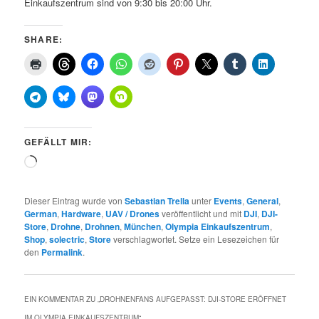
Einkaufszentrum sind von 9:30 bis 20:00 Uhr.
SHARE:
GEFÄLLT MIR:
Wird
geladen …
Dieser Eintrag wurde von
Sebastian Trella
unter
Events
,
General
,
German
,
Hardware
,
UAV / Drones
veröffentlicht und mit
DJI
,
DJI-
Store
,
Drohne
,
Drohnen
,
München
,
Olympia Einkaufszentrum
,
Shop
,
solectric
,
Store
verschlagwortet. Setze ein Lesezeichen für
den
Permalink
.
EIN KOMMENTAR ZU „
DROHNENFANS AUFGEPASST: DJI-STORE ERÖFFNET
IM OLYMPIA EINKAUFSZENTRUM
“