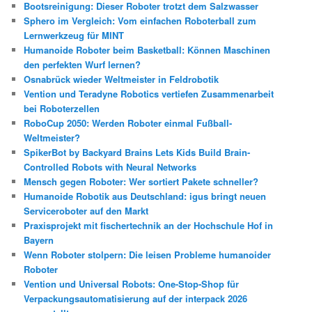
Bootsreinigung: Dieser Roboter trotzt dem Salzwasser
Sphero im Vergleich: Vom einfachen Roboterball zum
Lernwerkzeug für MINT
Humanoide Roboter beim Basketball: Können Maschinen
den perfekten Wurf lernen?
Osnabrück wieder Weltmeister in Feldrobotik
Vention und Teradyne Robotics vertiefen Zusammenarbeit
bei Roboterzellen
RoboCup 2050: Werden Roboter einmal Fußball-
Weltmeister?
SpikerBot by Backyard Brains Lets Kids Build Brain-
Controlled Robots with Neural Networks
Mensch gegen Roboter: Wer sortiert Pakete schneller?
Humanoide Robotik aus Deutschland: igus bringt neuen
Serviceroboter auf den Markt
Praxisprojekt mit fischertechnik an der Hochschule Hof in
Bayern
Wenn Roboter stolpern: Die leisen Probleme humanoider
Roboter
Vention und Universal Robots: One-Stop-Shop für
Verpackungsautomatisierung auf der interpack 2026