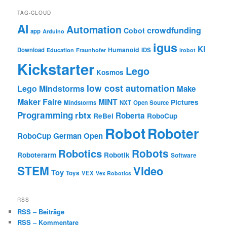
TAG-CLOUD
AI
Automation
crowdfunding
Cobot
app
Arduino
igus
KI
Humanoid
Download
IDS
Education
Fraunhofer
irobot
Kickstarter
Lego
Kosmos
low cost automation
Lego Mindstorms
Make
Maker Faire
MINT
Pictures
Mindstorms
NXT
Open Source
Programming
rbtx
Roberta
ReBel
RoboCup
Robot
Roboter
RoboCup German Open
Robotics
Robots
Roboterarm
Robotik
Software
STEM
Video
Toy
Toys
VEX
Vex Robotics
RSS
RSS – Beiträge
RSS – Kommentare