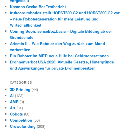
vorgestellt
Kosmos Gecko-Bot Testbericht
fruitcore robotics stellt HORST600 G2 und HORST800 G2 vor
– neue Robotergeneration für mehr Leistung und
Wirtschaftlichkeit
Coming Soon: senseBox:basic – Digitale Bildung ab der
Grundschule
Artemis II – Wie Roboter den Weg zurück zum Mond
vorbereiten
Ein Roboter im MRT: neue Hilfe bei Gehirnoperationen
Drohnenverbot USA 2026: Aktuelle Gesetze, Hintergründe
und Auswirkungen für private Drohnenbesitzer
CATEGORIES
3D Printing
(44)
AI
(123)
AMR
(3)
Art
(31)
Cobots
(60)
Competition
(50)
Crowdfunding
(208)