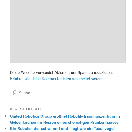
Diese Website verwendet Akismet, um Spam zu reduzieren.
Erfahre, wie deine Kommentardaten verarbeitet werden.
S
u
c
h
NEWEST ARTICLES
e
United Robotics Group eröffnet Robotik-Trainingszentrum in
n
Gelsenkirchen im Herzen eines ehemaligen Krankenhauses
Ein Roboter, der schwimmt und fliegt wie ein Tauchvogel