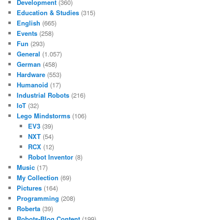
Development
(360)
Education & Studies
(315)
English
(665)
Events
(258)
Fun
(293)
General
(1.057)
German
(458)
Hardware
(553)
Humanoid
(17)
Industrial Robots
(216)
IoT
(32)
Lego Mindstorms
(106)
EV3
(39)
NXT
(54)
RCX
(12)
Robot Inventor
(8)
Music
(17)
My Collection
(69)
Pictures
(164)
Programming
(208)
Roberta
(39)
Robots-Blog Content
(199)