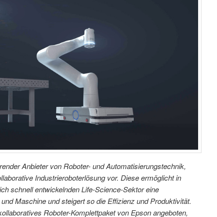
hrender Anbieter von Roboter- und Automatisierungstechnik,
ollaborative Industrieroboterlösung vor. Diese ermöglicht in
ich schnell entwickelnden Life-Science-Sektor eine
nd Maschine und steigert so die Effizienz und Produktivität.
 kollaboratives Roboter-Komplettpaket von Epson angeboten,