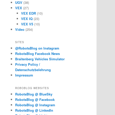
UGV
(38)
VEX
(27)
VEX EDR
(10)
VEX IQ
(23)
VEX V5
(10)
Video
(254)
SITES
@RobotsBlog on Instagram
RobotsBlog Facebook News
Braitenberg Vehicles Simulator
Privacy Policy /
Datenschutzbelehrung
Impressum
ROBOBLOG WEBSITES
RobotsBlog @ BlueSky
RobotsBlog @ Facebook
RobotsBlog @ Instagram
RobotsBlog @ LinkedIn