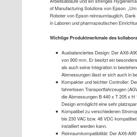
Arbeitsabläufe und ein strenges Hygienema
of Manufacturing Solutions von Epson. „Um a
Roboter von Epson reinraumtauglich. Dank
in Laboren und pharmazeutischen Einrichtun
Wichtige Produktmerkmale des kollabor
Ausbalanciertes Design: Der AX6-A901
von 900 mm. Er besitzt ein besonder
als auch seine Integration in bestehe
Abmessungen lässt er sich auch in 
Kompakter und leichter Controller: Der
fahrerlosen Transportfahrzeugen (AG
die Abmessungen B 440 x T 205 x H 
Design ermöglicht eine sehr platzspare
Kompatibel zu verschiedenen Stromque
bis 230 VAC bzw. 48 VDC kompatibel
installiert werden kann.
Reinraumkompatibilität: Der AX6-A90