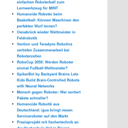
einfachen Roboterball zum
Lernwerkzeug für MINT
Humanoide Roboter beim
Basketball: Können Maschinen den
perfekten Wurf lernen?
Osnabrück wieder Weltmeister in
Feldrobotik
Vention und Teradyne Robotics
vertiefen Zusammenarbeit bei
Roboterzellen
RoboCup 2050: Werden Roboter
einmal Fußball-Weltmeister?
SpikerBot by Backyard Brains Lets
Kids Build Brain-Controlled Robots
with Neural Networks
Mensch gegen Roboter: Wer sortiert
Pakete schneller?
Humanoide Robotik aus
Deutschland: igus bringt neuen
Serviceroboter auf den Markt
Praxisprojekt mit fischertechnik an
der Hochschule Hof in Bayern