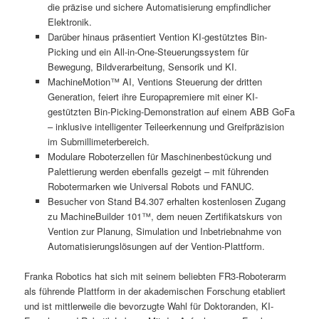
die präzise und sichere Automatisierung empfindlicher
Elektronik.
Darüber hinaus präsentiert Vention KI-gestütztes Bin-
Picking und ein All-in-One-Steuerungssystem für
Bewegung, Bildverarbeitung, Sensorik und KI.
MachineMotion™ AI, Ventions Steuerung der dritten
Generation, feiert ihre Europapremiere mit einer KI-
gestützten Bin-Picking-Demonstration auf einem ABB GoFa
– inklusive intelligenter Teileerkennung und Greifpräzision
im Submillimeterbereich.
Modulare Roboterzellen für Maschinenbestückung und
Palettierung werden ebenfalls gezeigt – mit führenden
Robotermarken wie Universal Robots und FANUC.
Besucher von Stand B4.307 erhalten kostenlosen Zugang
zu MachineBuilder 101™, dem neuen Zertifikatskurs von
Vention zur Planung, Simulation und Inbetriebnahme von
Automatisierungslösungen auf der Vention-Plattform.
Franka Robotics hat sich mit seinem beliebten FR3-Roboterarm
als führende Plattform in der akademischen Forschung etabliert
und ist mittlerweile die bevorzugte Wahl für Doktoranden, KI-