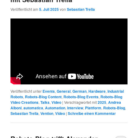
Veröffentlicht am
5. Juli 2025
von
Sebastian Trella
Veröffentlicht unter
Events
,
General
,
German
,
Hardware
,
Industrial
Robots
,
Robots-Blog Content
,
Robots-Blog Events
,
Robots-Blog
Video Creations
,
Talks
,
Video
|
Verschlagwortet mit
2025
,
Andrea
Alboni
,
automatica
,
Automation
,
Interview
,
Plattform
,
Robots-Blog
,
Sebastian Trella
,
Vention
,
Video
|
Schreibe einen Kommentar