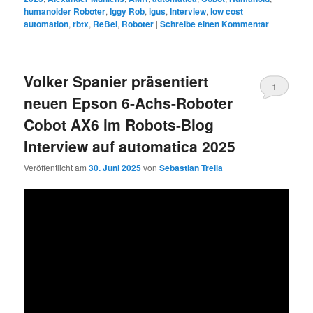
humanoider Roboter
,
Iggy Rob
,
igus
,
Interview
,
low cost
automation
,
rbtx
,
ReBel
,
Roboter
|
Schreibe einen Kommentar
Volker Spanier präsentiert
1
neuen Epson 6-Achs-Roboter
Cobot AX6 im Robots-Blog
Interview auf automatica 2025
Veröffentlicht am
30. Juni 2025
von
Sebastian Trella