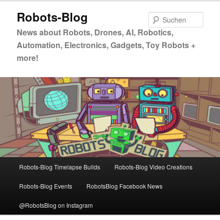
Zum
Zum
Robots-Blog
primären
sekundären
Such
Inhalt
Inhalt
News about Robots, Drones, AI, Robotics,
springen
springen
Automation, Electronics, Gadgets, Toy Robots +
more!
Hauptmenü
Robots-Blog Timelapse Builds
Robots-Blog Video Creations
Robots-Blog Events
RobotsBlog Facebook News
@RobotsBlog on Instagram