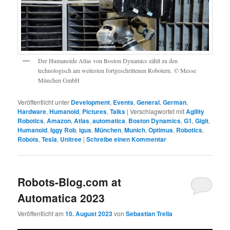
Der Humanoide Atlas von Boston Dynamics zählt zu den
technologisch am weitesten fortgeschrittenen Robotern. © Messe
München GmbH
Veröffentlicht unter
Development
,
Events
,
General
,
German
,
Hardware
,
Humanoid
,
Pictures
,
Talks
|
Verschlagwortet mit
Agility
Robotics
,
Amazon
,
Atlas
,
automatica
,
Boston Dynamics
,
G1
,
Gigit
,
Humanoid
,
Iggy Rob
,
igus
,
München
,
Munich
,
Optimus
,
Robotics
,
Robots
,
Tesla
,
Unitree
|
Schreibe einen Kommentar
Robots-Blog.com at
Automatica 2023
Veröffentlicht am
10. August 2023
von
Sebastian Trella