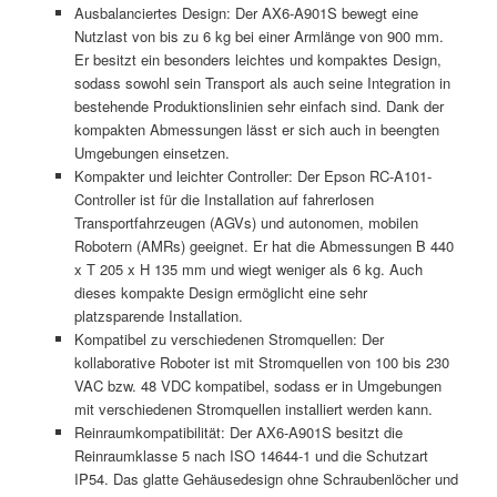
Ausbalanciertes Design: Der AX6-A901S bewegt eine
Nutzlast von bis zu 6 kg bei einer Armlänge von 900 mm.
Er besitzt ein besonders leichtes und kompaktes Design,
sodass sowohl sein Transport als auch seine Integration in
bestehende Produktionslinien sehr einfach sind. Dank der
kompakten Abmessungen lässt er sich auch in beengten
Umgebungen einsetzen.
Kompakter und leichter Controller: Der Epson RC-A101-
Controller ist für die Installation auf fahrerlosen
Transportfahrzeugen (AGVs) und autonomen, mobilen
Robotern (AMRs) geeignet. Er hat die Abmessungen B 440
x T 205 x H 135 mm und wiegt weniger als 6 kg. Auch
dieses kompakte Design ermöglicht eine sehr
platzsparende Installation.
Kompatibel zu verschiedenen Stromquellen: Der
kollaborative Roboter ist mit Stromquellen von 100 bis 230
VAC bzw. 48 VDC kompatibel, sodass er in Umgebungen
mit verschiedenen Stromquellen installiert werden kann.
Reinraumkompatibilität: Der AX6-A901S besitzt die
Reinraumklasse 5 nach ISO 14644-1 und die Schutzart
IP54. Das glatte Gehäusedesign ohne Schraubenlöcher und