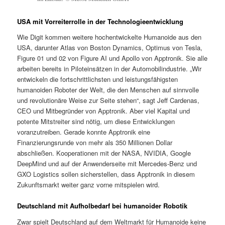
USA mit Vorreiterrolle in der Technologieentwicklung
Wie Digit kommen weitere hochentwickelte Humanoide aus den
USA, darunter Atlas von Boston Dynamics, Optimus von Tesla,
Figure 01 und 02 von Figure AI und Apollo von Apptronik. Sie alle
arbeiten bereits in Piloteinsätzen in der Automobilindustrie. „Wir
entwickeln die fortschrittlichsten und leistungsfähigsten
humanoiden Roboter der Welt, die den Menschen auf sinnvolle
und revolutionäre Weise zur Seite stehen“, sagt Jeff Cardenas,
CEO und Mitbegründer von Apptronik. Aber viel Kapital und
potente Mitstreiter sind nötig, um diese Entwicklungen
voranzutreiben. Gerade konnte Apptronik eine
Finanzierungsrunde von mehr als 350 Millionen Dollar
abschließen. Kooperationen mit der NASA, NVIDIA, Google
DeepMind und auf der Anwenderseite mit Mercedes-Benz und
GXO Logistics sollen sicherstellen, dass Apptronik in diesem
Zukunftsmarkt weiter ganz vorne mitspielen wird.
Deutschland mit Aufholbedarf bei humanoider Robotik
Zwar spielt Deutschland auf dem Weltmarkt für Humanoide keine