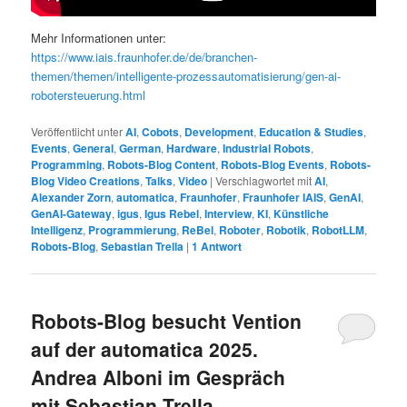
Mehr Informationen unter:
https://www.iais.fraunhofer.de/de/branchen-
themen/themen/intelligente-prozessautomatisierung/gen-ai-
robotersteuerung.html
Veröffentlicht unter
AI
,
Cobots
,
Development
,
Education & Studies
,
Events
,
General
,
German
,
Hardware
,
Industrial Robots
,
Programming
,
Robots-Blog Content
,
Robots-Blog Events
,
Robots-
Blog Video Creations
,
Talks
,
Video
|
Verschlagwortet mit
AI
,
Alexander Zorn
,
automatica
,
Fraunhofer
,
Fraunhofer IAIS
,
GenAI
,
GenAI-Gateway
,
igus
,
Igus Rebel
,
Interview
,
KI
,
Künstliche
Intelligenz
,
Programmierung
,
ReBel
,
Roboter
,
Robotik
,
RobotLLM
,
Robots-Blog
,
Sebastian Trella
|
1
Antwort
Robots-Blog besucht Vention
auf der automatica 2025.
Andrea Alboni im Gespräch
mit Sebastian Trella