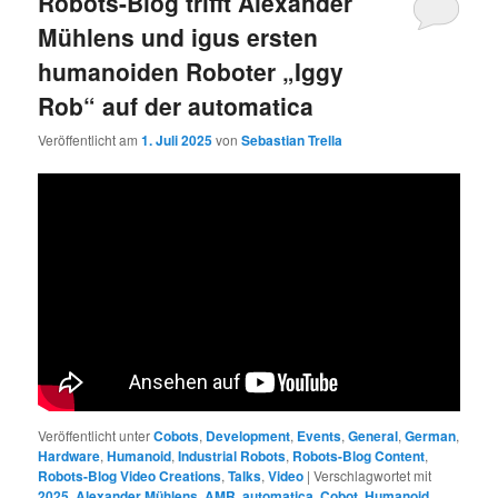
Robots-Blog trifft Alexander
Mühlens und igus ersten
humanoiden Roboter „Iggy
Rob“ auf der automatica
Veröffentlicht am
1. Juli 2025
von
Sebastian Trella
Veröffentlicht unter
Cobots
,
Development
,
Events
,
General
,
German
,
Hardware
,
Humanoid
,
Industrial Robots
,
Robots-Blog Content
,
Robots-Blog Video Creations
,
Talks
,
Video
|
Verschlagwortet mit
2025
,
Alexander Mühlens
,
AMR
,
automatica
,
Cobot
,
Humanoid
,