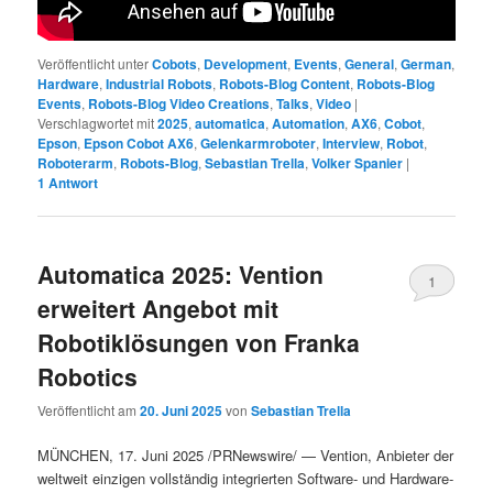
Veröffentlicht unter
Cobots
,
Development
,
Events
,
General
,
German
,
Hardware
,
Industrial Robots
,
Robots-Blog Content
,
Robots-Blog
Events
,
Robots-Blog Video Creations
,
Talks
,
Video
|
Verschlagwortet mit
2025
,
automatica
,
Automation
,
AX6
,
Cobot
,
Epson
,
Epson Cobot AX6
,
Gelenkarmroboter
,
Interview
,
Robot
,
Roboterarm
,
Robots-Blog
,
Sebastian Trella
,
Volker Spanier
|
1
Antwort
Automatica 2025: Vention
1
erweitert Angebot mit
Robotiklösungen von Franka
Robotics
Veröffentlicht am
20. Juni 2025
von
Sebastian Trella
MÜNCHEN, 17. Juni 2025 /PRNewswire/ — Vention, Anbieter der
weltweit einzigen vollständig integrierten Software- und Hardware-