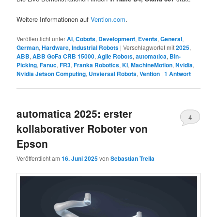
Weitere Informationen auf
Vention.com
.
Veröffentlicht unter
AI
,
Cobots
,
Development
,
Events
,
General
,
German
,
Hardware
,
Industrial Robots
|
Verschlagwortet mit
2025
,
ABB
,
ABB GoFa CRB 15000
,
Agile Robots
,
automatica
,
Bin-
Picking
,
Fanuc
,
FR3
,
Franka Robotics
,
KI
,
MachineMotion
,
Nvidia
,
Nvidia Jetson Computing
,
Unviersal Robots
,
Vention
|
1
Antwort
automatica 2025: erster
4
kollaborativer Roboter von
Epson
Veröffentlicht am
16. Juni 2025
von
Sebastian Trella