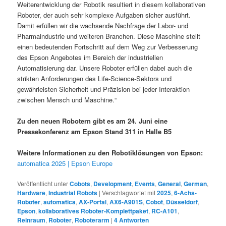
Weiterentwicklung der Robotik resultiert in diesem kollaborativen
Roboter, der auch sehr komplexe Aufgaben sicher ausführt.
Damit erfüllen wir die wachsende Nachfrage der Labor- und
Pharmaindustrie und weiteren Branchen. Diese Maschine stellt
einen bedeutenden Fortschritt auf dem Weg zur Verbesserung
des Epson Angebotes im Bereich der industriellen
Automatisierung dar. Unsere Roboter erfüllen dabei auch die
strikten Anforderungen des Life-Science-Sektors und
gewährleisten Sicherheit und Präzision bei jeder Interaktion
zwischen Mensch und Maschine.“
Zu den neuen Robotern gibt es am 24. Juni eine
Pressekonferenz am Epson Stand 311 in Halle B5
Weitere Informationen zu den Robotiklösungen von Epson:
automatica 2025 | Epson Europe
Veröffentlicht unter
Cobots
,
Development
,
Events
,
General
,
German
,
Hardware
,
Industrial Robots
|
Verschlagwortet mit
2025
,
6-Achs-
Roboter
,
automatica
,
AX-Portal
,
AX6-A901S
,
Cobot
,
Düsseldorf
,
Epson
,
kollaboratives Roboter-Komplettpaket
,
RC-A101
,
Reinraum
,
Roboter
,
Roboterarm
|
4
Antworten