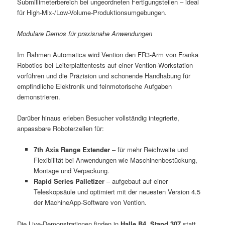
Submillimeterbereich bei ungeordneten Fertigungsteilen – ideal
für High-Mix-/Low-Volume-Produktionsumgebungen.
Modulare Demos für praxisnahe Anwendungen
Im Rahmen Automatica wird Vention den FR3-Arm von Franka
Robotics bei Leiterplattentests auf einer Vention-Workstation
vorführen und die Präzision und schonende Handhabung für
empfindliche Elektronik und feinmotorische Aufgaben
demonstrieren.
Darüber hinaus erleben Besucher vollständig integrierte,
anpassbare Roboterzellen für:
7th Axis Range Extender
– für mehr Reichweite und
Flexibilität bei Anwendungen wie Maschinenbestückung,
Montage und Verpackung.
Rapid Series Palletizer
– aufgebaut auf einer
Teleskopsäule und optimiert mit der neuesten Version 4.5
der MachineApp-Software von Vention.
Die Live-Demonstrationen finden in
Halle B4, Stand 307
statt.