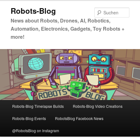
Zum
Robots-Blog
primären
Such
Inhalt
News about Robots, Drones, AI, Robotics,
springen
Automation, Electronics, Gadgets, Toy Robots +
more!
Hauptmenü
Robots-Blog Timelapse Builds
Robots-Blog Video Creations
Robots-Blog Events
RobotsBlog Facebook News
@RobotsBlog on Instagram