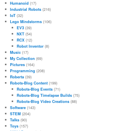
Humanoid
(17)
Industrial Robots
(216)
IoT
(32)
Lego Mindstorms
(106)
EV3
(39)
NXT
(54)
RCX
(12)
Robot Inventor
(8)
Music
(17)
My Collection
(69)
Pictures
(164)
Programming
(208)
Roberta
(39)
Robots-Blog Content
(199)
Robots-Blog Events
(71)
Robots-Blog Timelapse Builds
(75)
Robots-Blog Video Creations
(88)
Software
(143)
STEM
(204)
Talks
(90)
Toys
(157)