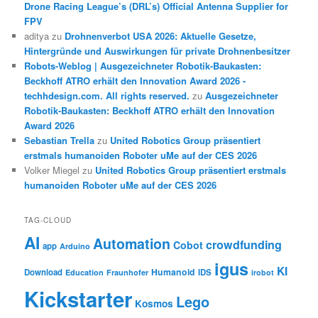
Drone Racing League’s (DRL’s) Official Antenna Supplier for
FPV
aditya
zu
Drohnenverbot USA 2026: Aktuelle Gesetze,
Hintergründe und Auswirkungen für private Drohnenbesitzer
Robots-Weblog | Ausgezeichneter Robotik-Baukasten:
Beckhoff ATRO erhält den Innovation Award 2026 -
techhdesign.com. All rights reserved.
zu
Ausgezeichneter
Robotik-Baukasten: Beckhoff ATRO erhält den Innovation
Award 2026
Sebastian Trella
zu
United Robotics Group präsentiert
erstmals humanoiden Roboter uMe auf der CES 2026
Volker Miegel
zu
United Robotics Group präsentiert erstmals
humanoiden Roboter uMe auf der CES 2026
TAG-CLOUD
AI
Automation
crowdfunding
Cobot
app
Arduino
igus
KI
Humanoid
Download
IDS
Education
Fraunhofer
irobot
Kickstarter
Lego
Kosmos