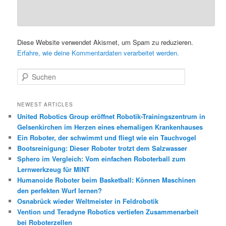
Diese Website verwendet Akismet, um Spam zu reduzieren.
Erfahre, wie deine Kommentardaten verarbeitet werden.
S
u
c
h
NEWEST ARTICLES
e
United Robotics Group eröffnet Robotik-Trainingszentrum in
n
Gelsenkirchen im Herzen eines ehemaligen Krankenhauses
Ein Roboter, der schwimmt und fliegt wie ein Tauchvogel
Bootsreinigung: Dieser Roboter trotzt dem Salzwasser
Sphero im Vergleich: Vom einfachen Roboterball zum
Lernwerkzeug für MINT
Humanoide Roboter beim Basketball: Können Maschinen
den perfekten Wurf lernen?
Osnabrück wieder Weltmeister in Feldrobotik
Vention und Teradyne Robotics vertiefen Zusammenarbeit
bei Roboterzellen