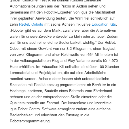
Automationslösungen aus der Praxis in Aktion sehen und
gemeinsam mit den Robotik-Experten von igus die Machbarkeit
ihrer geplanten Anwendung testen. Die Wahl fiel schließlich auf
zehn
ReBeL Cobots
mit sechs Achsen inklusive
Education Kits
.
„Roboter gibt es auf dem Markt zwar viele, aber die Alternativen
waren für unsere Zwecke entweder zu klein oder zu teuer. Zudem
war für uns auch eine leichte Bedienbarkeit wichtig.“ Der ReBeL
Cobot mit einem Gewicht von nur 8,2 Kilogramm, einer Traglast
von zwei Kilogramm und einer Reichweite von 664 Millimetern ist
in der vollausgestatteten Plug-and-Play-Variante bereits für 4.970
Euro erhältlich. Im Education Kit enthalten sind über 100 Stunden
Lernmaterial und Projektplatten, die auf eine Arbeitsfläche
montiert werden. Anhand derer lassen sich unterschiedliche
Szenarien mit Realitätsbezug programmieren: ob Behälter in ein
Hochregal sortieren, Bauteile eines Fahrrads vom Förderband
nehmen und an der entsprechenden Stelle einsetzen oder die
Qualitätskontrolle am Fahrrad. Die kostenlose und lizenzfreie
igus Robot Control Software ermöglicht zudem eine einfache
Bedienbarkeit und erleichtert den Einstieg in die
Roboterprogrammierung.