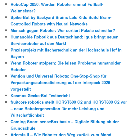
RoboCup 2050: Werden Roboter einmal Fußball-
Weltmeister?
SpikerBot by Backyard Brains Lets Kids Build Brain-
Controlled Robots with Neural Networks
Mensch gegen Roboter: Wer sortiert Pakete schneller?
Humanoide Robotik aus Deutschland: igus bringt neuen
Serviceroboter auf den Markt
Praxisprojekt mit fischertechnik an der Hochschule Hof in
Bayern
Wenn Roboter stolpern: Die leisen Probleme humanoider
Roboter
Vention und Universal Robots: One-Stop-Shop für
Verpackungsautomatisierung auf der interpack 2026
vorgestellt
Kosmos Gecko-Bot Testbericht
fruitcore robotics stellt HORST600 G2 und HORST800 G2 vor
– neue Robotergeneration für mehr Leistung und
Wirtschaftlichkeit
Coming Soon: senseBox:basic – Digitale Bildung ab der
Grundschule
Artemis II – Wie Roboter den Weg zurück zum Mond