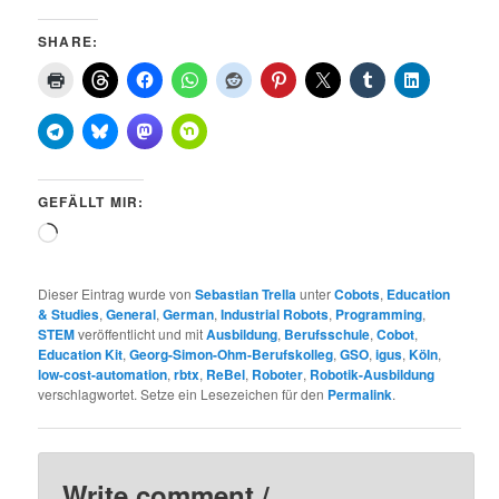
SHARE:
GEFÄLLT MIR:
Wird
geladen …
Dieser Eintrag wurde von
Sebastian Trella
unter
Cobots
,
Education
& Studies
,
General
,
German
,
Industrial Robots
,
Programming
,
STEM
veröffentlicht und mit
Ausbildung
,
Berufsschule
,
Cobot
,
Education Kit
,
Georg-Simon-Ohm-Berufskolleg
,
GSO
,
igus
,
Köln
,
low-cost-automation
,
rbtx
,
ReBel
,
Roboter
,
Robotik-Ausbildung
verschlagwortet. Setze ein Lesezeichen für den
Permalink
.
Write comment /