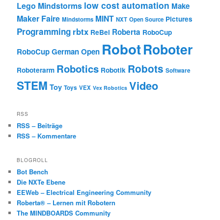
low cost automation
Lego Mindstorms
Make
Maker Faire
MINT
Pictures
Mindstorms
NXT
Open Source
Programming
rbtx
Roberta
ReBel
RoboCup
Robot
Roboter
RoboCup German Open
Robotics
Robots
Roboterarm
Robotik
Software
STEM
Video
Toy
Toys
VEX
Vex Robotics
RSS
RSS – Beiträge
RSS – Kommentare
BLOGROLL
Bot Bench
Die NXTe Ebene
EEWeb – Electrical Engineering Community
Roberta® – Lernen mit Robotern
The MINDBOARDS Community