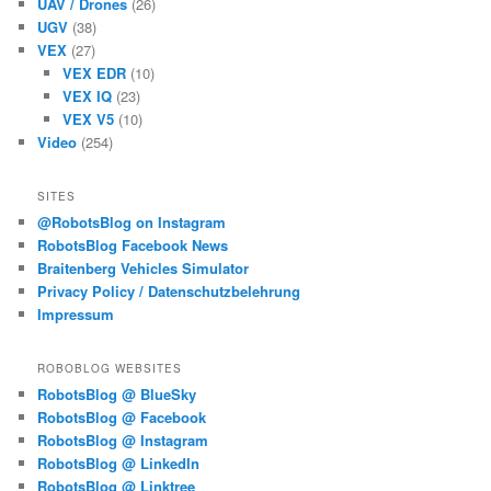
UAV / Drones
(26)
UGV
(38)
VEX
(27)
VEX EDR
(10)
VEX IQ
(23)
VEX V5
(10)
Video
(254)
SITES
@RobotsBlog on Instagram
RobotsBlog Facebook News
Braitenberg Vehicles Simulator
Privacy Policy / Datenschutzbelehrung
Impressum
ROBOBLOG WEBSITES
RobotsBlog @ BlueSky
RobotsBlog @ Facebook
RobotsBlog @ Instagram
RobotsBlog @ LinkedIn
RobotsBlog @ Linktree