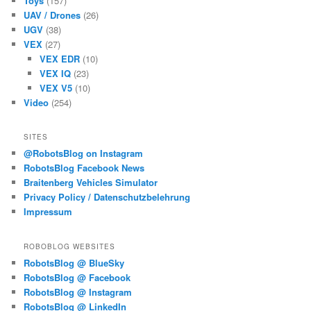
Toys
(157)
UAV / Drones
(26)
UGV
(38)
VEX
(27)
VEX EDR
(10)
VEX IQ
(23)
VEX V5
(10)
Video
(254)
SITES
@RobotsBlog on Instagram
RobotsBlog Facebook News
Braitenberg Vehicles Simulator
Privacy Policy / Datenschutzbelehrung
Impressum
ROBOBLOG WEBSITES
RobotsBlog @ BlueSky
RobotsBlog @ Facebook
RobotsBlog @ Instagram
RobotsBlog @ LinkedIn