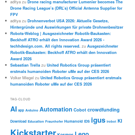
aditya
zu
Drone racing manufacturer Lumenier becomes The
Drone Racing League’s (DRL’s) Official Antenna Supplier for
FPV
aditya
zu
Drohnenverbot USA 2026: Aktuelle Gesetze,
Hintergründe und Auswirkungen für private Drohnenbesitzer
Robots-Weblog | Ausgezeichneter Robotik-Baukasten:
Beckhoff ATRO erhält den Innovation Award 2026 -
techhdesign.com. All rights reserved.
zu
Ausgezeichneter
Robotik-Baukasten: Beckhoff ATRO erhält den Innovation
Award 2026
Sebastian Trella
zu
United Robotics Group präsentiert
erstmals humanoiden Roboter uMe auf der CES 2026
Volker Miegel
zu
United Robotics Group präsentiert erstmals
humanoiden Roboter uMe auf der CES 2026
TAG-CLOUD
AI
Automation
crowdfunding
Cobot
app
Arduino
igus
KI
Humanoid
Download
IDS
Education
Fraunhofer
irobot
Kickstarter
Lego
Kosmos