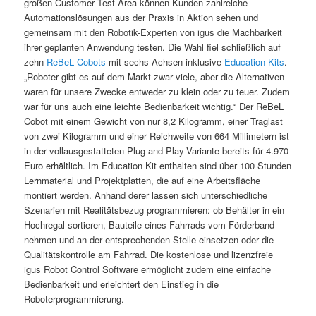
großen Customer Test Area können Kunden zahlreiche
Automationslösungen aus der Praxis in Aktion sehen und
gemeinsam mit den Robotik-Experten von igus die Machbarkeit
ihrer geplanten Anwendung testen. Die Wahl fiel schließlich auf
zehn
ReBeL Cobots
mit sechs Achsen inklusive
Education Kits
.
„Roboter gibt es auf dem Markt zwar viele, aber die Alternativen
waren für unsere Zwecke entweder zu klein oder zu teuer. Zudem
war für uns auch eine leichte Bedienbarkeit wichtig.“ Der ReBeL
Cobot mit einem Gewicht von nur 8,2 Kilogramm, einer Traglast
von zwei Kilogramm und einer Reichweite von 664 Millimetern ist
in der vollausgestatteten Plug-and-Play-Variante bereits für 4.970
Euro erhältlich. Im Education Kit enthalten sind über 100 Stunden
Lernmaterial und Projektplatten, die auf eine Arbeitsfläche
montiert werden. Anhand derer lassen sich unterschiedliche
Szenarien mit Realitätsbezug programmieren: ob Behälter in ein
Hochregal sortieren, Bauteile eines Fahrrads vom Förderband
nehmen und an der entsprechenden Stelle einsetzen oder die
Qualitätskontrolle am Fahrrad. Die kostenlose und lizenzfreie
igus Robot Control Software ermöglicht zudem eine einfache
Bedienbarkeit und erleichtert den Einstieg in die
Roboterprogrammierung.