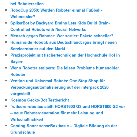
bei Roboterzellen
RoboCup 2050: Werden Roboter einmal Fußball-
Weltmeister?
SpikerBot by Backyard Brains Lets Kids Build Brain-
Controlled Robots with Neural Networks
Mensch gegen Roboter: Wer sortiert Pakete schneller?
Humanoide Robotik aus Deutschland: igus bringt neuen
Serviceroboter auf den Markt
Praxisprojekt mit fischertechnik an der Hochschule Hof in
Bayern
Wenn Roboter stolpern: Die leisen Probleme humanoider
Roboter
Vention und Universal Robots: One-Stop-Shop für
Verpackungsautomatisierung auf der interpack 2026
vorgestellt
Kosmos Gecko-Bot Testbericht
fruitcore robotics stellt HORST600 G2 und HORST800 G2 vor
– neue Robotergeneration für mehr Leistung und
Wirtschaftlichkeit
Coming Soon: senseBox:basic – Digitale Bildung ab der
Grundschule