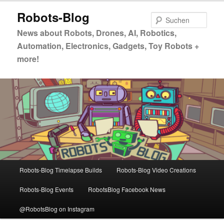
Zum
Zum
Robots-Blog
primären
sekundären
Such
Inhalt
Inhalt
News about Robots, Drones, AI, Robotics,
springen
springen
Automation, Electronics, Gadgets, Toy Robots +
more!
Hauptmenü
Robots-Blog Timelapse Builds
Robots-Blog Video Creations
Robots-Blog Events
RobotsBlog Facebook News
@RobotsBlog on Instagram