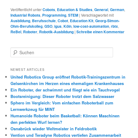
Veröffentlicht unter
Cobots
,
Education & Studies
,
General
,
German
,
Industrial Robots
,
Programming
,
STEM
|
Verschlagwortet mit
Ausbildung
,
Berufsschule
,
Cobot
,
Education Kit
,
Georg-Simon-
Ohm-Berufskolleg
,
GSO
,
igus
,
Köln
,
low-cost-automation
,
rbtx
,
ReBel
,
Roboter
,
Robotik-Ausbildung
|
Schreibe einen Kommentar
S
u
c
h
NEWEST ARTICLES
e
United Robotics Group eröffnet Robotik-Trainingszentrum in
n
Gelsenkirchen im Herzen eines ehemaligen Krankenhauses
Ein Roboter, der schwimmt und fliegt wie ein Tauchvogel
Bootsreinigung: Dieser Roboter trotzt dem Salzwasser
Sphero im Vergleich: Vom einfachen Roboterball zum
Lernwerkzeug für MINT
Humanoide Roboter beim Basketball: Können Maschinen
den perfekten Wurf lernen?
Osnabrück wieder Weltmeister in Feldrobotik
Vention und Teradyne Robotics vertiefen Zusammenarbeit