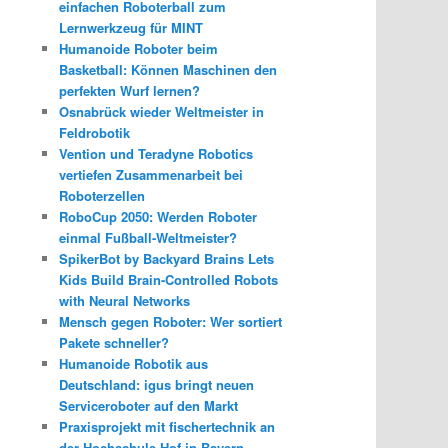
einfachen Roboterball zum
Lernwerkzeug für MINT
Humanoide Roboter beim
Basketball: Können Maschinen den
perfekten Wurf lernen?
Osnabrück wieder Weltmeister in
Feldrobotik
Vention und Teradyne Robotics
vertiefen Zusammenarbeit bei
Roboterzellen
RoboCup 2050: Werden Roboter
einmal Fußball-Weltmeister?
SpikerBot by Backyard Brains Lets
Kids Build Brain-Controlled Robots
with Neural Networks
Mensch gegen Roboter: Wer sortiert
Pakete schneller?
Humanoide Robotik aus
Deutschland: igus bringt neuen
Serviceroboter auf den Markt
Praxisprojekt mit fischertechnik an
der Hochschule Hof in Bayern