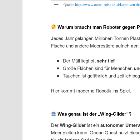
Quelle:
https://www.ocean-robotics.ai/kopie-von-d
Warum braucht man Roboter gegen Pl
Jedes Jahr gelangen Millionen Tonnen Plasti
Fische und andere Meerestiere aufnehmen.
Der Müll liegt oft
sehr tief
Große Flächen sind für Menschen
un
Tauchen ist gefährlich und zeitlich be
Hier kommt moderne Robotik ins Spiel.
Was genau ist der „Wing-Glider“?
Der
Wing-Glider
ist ein
autonomer Unterw
Meer gleiten kann. Ocean Quest nutzt diesen
für ein fertiges Serien-Produkt.