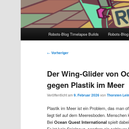
Hauptmenü
Robots-Blog Timelapse Builds
Robots-Blog
Beitragsnavigation
←
Vorheriger
Der Wing-Glider von O
gegen Plastik im Meer
Veröffentlicht am
9. Februar 2026
von
Thorsten Le
Plastik im Meer ist ein Problem, das man of
liegt tief auf dem Meeresboden. Menschen 
Bei
Ocean Quest International
spielt dabe
Er ist kein Spielzeug, sondern ein schlauer