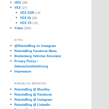
UGV
(38)
VEX
(27)
VEX EDR
(10)
VEX IQ
(23)
VEX V5
(10)
Video
(254)
SITES
@RobotsBlog on Instagram
RobotsBlog Facebook News
Braitenberg Vehicles Simulator
Privacy Policy /
Datenschutzbelehrung
Impressum
ROBOBLOG WEBSITES
RobotsBlog @ BlueSky
RobotsBlog @ Facebook
RobotsBlog @ Instagram
RobotsBlog @ LinkedIn