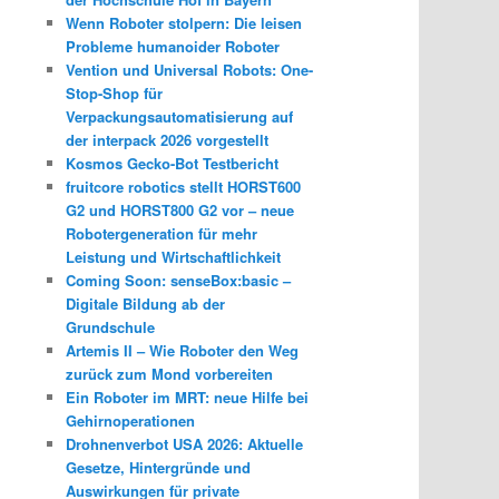
Wenn Roboter stolpern: Die leisen
Probleme humanoider Roboter
Vention und Universal Robots: One-
Stop-Shop für
Verpackungsautomatisierung auf
der interpack 2026 vorgestellt
Kosmos Gecko-Bot Testbericht
fruitcore robotics stellt HORST600
G2 und HORST800 G2 vor – neue
Robotergeneration für mehr
Leistung und Wirtschaftlichkeit
Coming Soon: senseBox:basic –
Digitale Bildung ab der
Grundschule
Artemis II – Wie Roboter den Weg
zurück zum Mond vorbereiten
Ein Roboter im MRT: neue Hilfe bei
Gehirnoperationen
Drohnenverbot USA 2026: Aktuelle
Gesetze, Hintergründe und
Auswirkungen für private