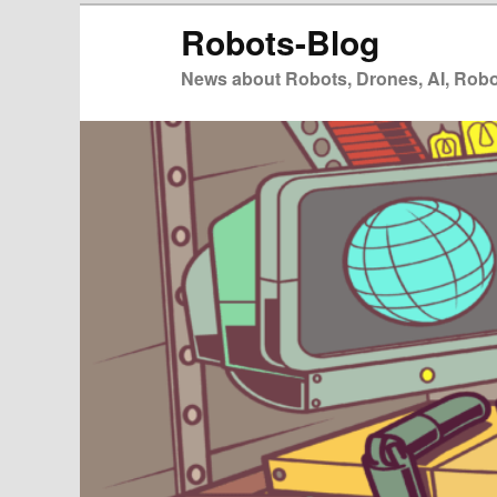
Zum
Robots-Blog
primären
Inhalt
News about Robots, Drones, AI, Robot
springen