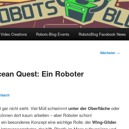
 Video Creations
Robots-Blog Events
RobotsBlog Facebook News
Nächster
→
cean Quest: Ein Roboter
imbach
t gar nicht sieht. Viel Müll schwimmt
unter der Oberfläche
oder
können dort kaum arbeiten – aber Roboter schon!
i ein besonderes Konzept eine wichtige Rolle: der
Wing-Glider
.
 Unterwasserroboter, der hilft, Plastik im Meer aufzuspüren und