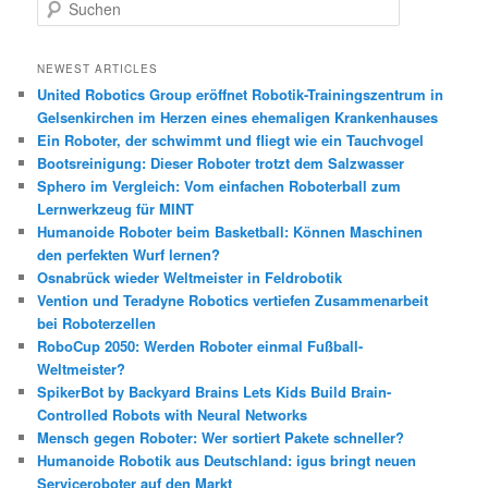
S
u
c
h
NEWEST ARTICLES
e
United Robotics Group eröffnet Robotik-Trainingszentrum in
n
Gelsenkirchen im Herzen eines ehemaligen Krankenhauses
Ein Roboter, der schwimmt und fliegt wie ein Tauchvogel
Bootsreinigung: Dieser Roboter trotzt dem Salzwasser
Sphero im Vergleich: Vom einfachen Roboterball zum
Lernwerkzeug für MINT
Humanoide Roboter beim Basketball: Können Maschinen
den perfekten Wurf lernen?
Osnabrück wieder Weltmeister in Feldrobotik
Vention und Teradyne Robotics vertiefen Zusammenarbeit
bei Roboterzellen
RoboCup 2050: Werden Roboter einmal Fußball-
Weltmeister?
SpikerBot by Backyard Brains Lets Kids Build Brain-
Controlled Robots with Neural Networks
Mensch gegen Roboter: Wer sortiert Pakete schneller?
Humanoide Robotik aus Deutschland: igus bringt neuen
Serviceroboter auf den Markt