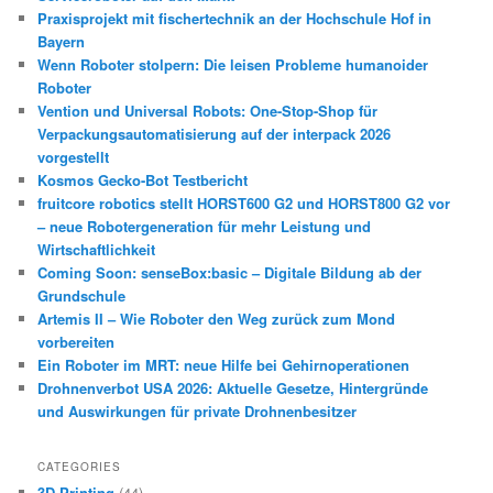
Praxisprojekt mit fischertechnik an der Hochschule Hof in
Bayern
Wenn Roboter stolpern: Die leisen Probleme humanoider
Roboter
Vention und Universal Robots: One-Stop-Shop für
Verpackungsautomatisierung auf der interpack 2026
vorgestellt
Kosmos Gecko-Bot Testbericht
fruitcore robotics stellt HORST600 G2 und HORST800 G2 vor
– neue Robotergeneration für mehr Leistung und
Wirtschaftlichkeit
Coming Soon: senseBox:basic – Digitale Bildung ab der
Grundschule
Artemis II – Wie Roboter den Weg zurück zum Mond
vorbereiten
Ein Roboter im MRT: neue Hilfe bei Gehirnoperationen
Drohnenverbot USA 2026: Aktuelle Gesetze, Hintergründe
und Auswirkungen für private Drohnenbesitzer
CATEGORIES
3D Printing
(44)