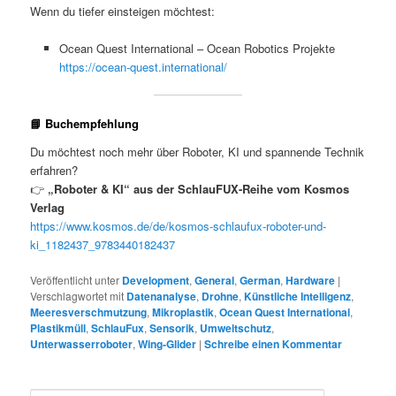
Wenn du tiefer einsteigen möchtest:
Ocean Quest International – Ocean Robotics Projekte
https://ocean-quest.international/
📘 Buchempfehlung
Du möchtest noch mehr über Roboter, KI und spannende Technik
erfahren?
👉
„Roboter & KI“ aus der SchlauFUX-Reihe vom Kosmos
Verlag
https://www.kosmos.de/de/kosmos-schlaufux-roboter-und-
ki_1182437_9783440182437
Veröffentlicht unter
Development
,
General
,
German
,
Hardware
|
Verschlagwortet mit
Datenanalyse
,
Drohne
,
Künstliche Intelligenz
,
Meeresverschmutzung
,
Mikroplastik
,
Ocean Quest International
,
Plastikmüll
,
SchlauFux
,
Sensorik
,
Umweltschutz
,
Unterwasserroboter
,
Wing‑Glider
|
Schreibe einen Kommentar