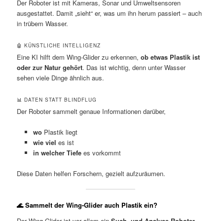
Der Roboter ist mit Kameras, Sonar und Umweltsensoren
ausgestattet. Damit „sieht“ er, was um ihn herum passiert – auch
in trübem Wasser.
🤖 KÜNSTLICHE INTELLIGENZ
Eine KI hilft dem Wing-Glider zu erkennen,
ob etwas Plastik ist
oder zur Natur gehört
. Das ist wichtig, denn unter Wasser
sehen viele Dinge ähnlich aus.
📊 DATEN STATT BLINDFLUG
Der Roboter sammelt genaue Informationen darüber,
wo
Plastik liegt
wie viel
es ist
in welcher Tiefe
es vorkommt
Diese Daten helfen Forschern, gezielt aufzuräumen.
🌊 Sammelt der Wing-Glider auch Plastik ein?
Der Wing-Glider ist vor allem ein
Such- und Analyse-Roboter
.