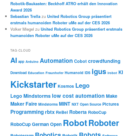
Robotik-Baukasten: Beckhoff ATRO erhält den Innovation
Award 2026
Sebastian Trella
zu
United Robotics Group präsentiert
erstmals humanoiden Roboter uMe auf der CES 2026
Volker Miegel
zu
United Robotics Group präsentiert erstmals
humanoiden Roboter uMe auf der CES 2026
TAG-CLOUD
AI
Automation
crowdfunding
Cobot
app
Arduino
igus
KI
Humanoid
Download
IDS
Education
Fraunhofer
irobot
Kickstarter
Lego
Kosmos
low cost automation
Lego Mindstorms
Make
Maker Faire
MINT
Pictures
Mindstorms
NXT
Open Source
Programming
rbtx
Roberta
ReBel
RoboCup
Robot
Roboter
RoboCup German Open
Robotics
Robots
Roboterarm
Robotik
Software