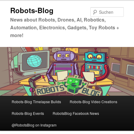
Zum
Zum
Robots-Blog
primären
sekundären
Such
Inhalt
Inhalt
News about Robots, Drones, AI, Robotics,
springen
springen
Automation, Electronics, Gadgets, Toy Robots +
more!
Hauptmenü
Robots-Blog Timelapse Builds
Robots-Blog Video Creations
Robots-Blog Events
RobotsBlog Facebook News
@RobotsBlog on Instagram