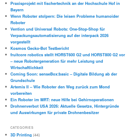
Praxisprojekt mit fischertechnik an der Hochschule Hof in
Bayern
Wenn Roboter stolpern: Die leisen Probleme humanoider
Roboter
Vention und Universal Robots: One-Stop-Shop für
Verpackungsautomatisierung auf der interpack 2026
vorgestellt
Kosmos Gecko-Bot Testbericht
fruitcore robotics stellt HORST600 G2 und HORST800 G2 vor
– neue Robotergeneration für mehr Leistung und
Wirtschaftlichkeit
Coming Soon: senseBox:basic – Digitale Bildung ab der
Grundschule
Artemis II – Wie Roboter den Weg zurück zum Mond
vorbereiten
Ein Roboter im MRT: neue Hilfe bei Gehirnoperationen
Drohnenverbot USA 2026: Aktuelle Gesetze, Hintergründe
und Auswirkungen für private Drohnenbesitzer
CATEGORIES
3D Printing
(44)