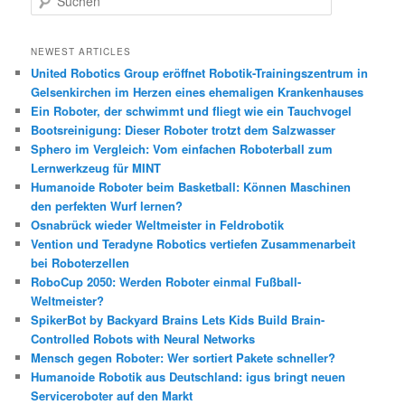
u
c
h
NEWEST ARTICLES
e
United Robotics Group eröffnet Robotik-Trainingszentrum in
n
Gelsenkirchen im Herzen eines ehemaligen Krankenhauses
Ein Roboter, der schwimmt und fliegt wie ein Tauchvogel
Bootsreinigung: Dieser Roboter trotzt dem Salzwasser
Sphero im Vergleich: Vom einfachen Roboterball zum
Lernwerkzeug für MINT
Humanoide Roboter beim Basketball: Können Maschinen
den perfekten Wurf lernen?
Osnabrück wieder Weltmeister in Feldrobotik
Vention und Teradyne Robotics vertiefen Zusammenarbeit
bei Roboterzellen
RoboCup 2050: Werden Roboter einmal Fußball-
Weltmeister?
SpikerBot by Backyard Brains Lets Kids Build Brain-
Controlled Robots with Neural Networks
Mensch gegen Roboter: Wer sortiert Pakete schneller?
Humanoide Robotik aus Deutschland: igus bringt neuen
Serviceroboter auf den Markt