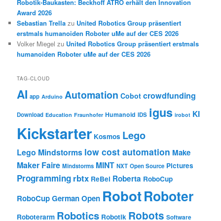
Robotik-Baukasten: Beckhoff ATRO erhält den Innovation
Award 2026
Sebastian Trella
zu
United Robotics Group präsentiert
erstmals humanoiden Roboter uMe auf der CES 2026
Volker Miegel
zu
United Robotics Group präsentiert erstmals
humanoiden Roboter uMe auf der CES 2026
TAG-CLOUD
AI
Automation
crowdfunding
Cobot
app
Arduino
igus
KI
Humanoid
Download
IDS
Education
Fraunhofer
irobot
Kickstarter
Lego
Kosmos
low cost automation
Lego Mindstorms
Make
Maker Faire
MINT
Pictures
Mindstorms
NXT
Open Source
Programming
rbtx
Roberta
ReBel
RoboCup
Robot
Roboter
RoboCup German Open
Robotics
Robots
Roboterarm
Robotik
Software