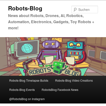
Zum
Zum
Robots-Blog
primären
sekundären
Such
Inhalt
Inhalt
News about Robots, Drones, AI, Robotics,
springen
springen
Automation, Electronics, Gadgets, Toy Robots +
more!
Hauptmenü
Robots-Blog Timelapse Builds
Robots-Blog Video Creations
Robots-Blog Events
RobotsBlog Facebook News
@RobotsBlog on Instagram