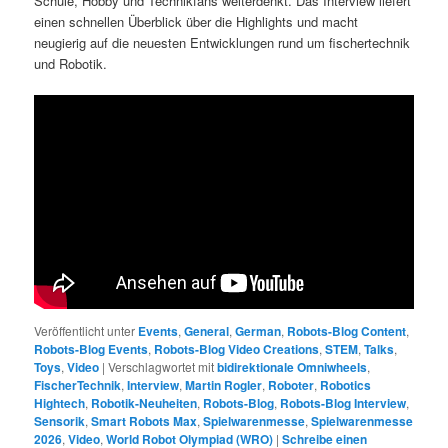
Schule, Hobby und Technikfans weiterdenkt. Das Interview liefert
einen schnellen Überblick über die Highlights und macht
neugierig auf die neuesten Entwicklungen rund um fischertechnik
und Robotik.
Veröffentlicht unter
Events
,
General
,
German
,
Robots-Blog Content
,
Robots-Blog Events
,
Robots-Blog Video Creations
,
STEM
,
Talks
,
Toys
,
Video
|
Verschlagwortet mit
bidirektionale Omniwheels
,
FischerTechnik
,
Interview
,
Martin Rogler
,
Roboter
,
Robotics
Hightech
,
Robotik-Neuheiten
,
Robots-Blog
,
Robots-Blog Interview
,
Sensorik
,
Smart Robots Max
,
Spielwarenmesse
,
Spielwarenmesse
2026
,
Video
,
World Robot Olympiad (WRO)
|
Schreibe einen