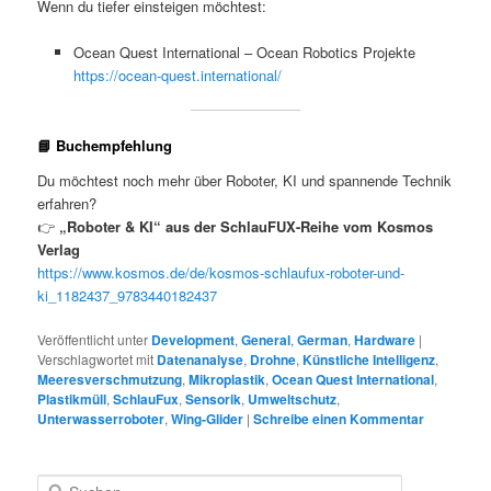
Wenn du tiefer einsteigen möchtest:
Ocean Quest International – Ocean Robotics Projekte
https://ocean-quest.international/
📘 Buchempfehlung
Du möchtest noch mehr über Roboter, KI und spannende Technik
erfahren?
👉
„Roboter & KI“ aus der SchlauFUX-Reihe vom Kosmos
Verlag
https://www.kosmos.de/de/kosmos-schlaufux-roboter-und-
ki_1182437_9783440182437
Veröffentlicht unter
Development
,
General
,
German
,
Hardware
|
Verschlagwortet mit
Datenanalyse
,
Drohne
,
Künstliche Intelligenz
,
Meeresverschmutzung
,
Mikroplastik
,
Ocean Quest International
,
Plastikmüll
,
SchlauFux
,
Sensorik
,
Umweltschutz
,
Unterwasserroboter
,
Wing‑Glider
|
Schreibe einen Kommentar
S