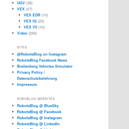
UGV
(38)
VEX
(27)
VEX EDR
(10)
VEX IQ
(23)
VEX V5
(10)
Video
(254)
SITES
@RobotsBlog on Instagram
RobotsBlog Facebook News
Braitenberg Vehicles Simulator
Privacy Policy /
Datenschutzbelehrung
Impressum
ROBOBLOG WEBSITES
RobotsBlog @ BlueSky
RobotsBlog @ Facebook
RobotsBlog @ Instagram
RobotsBlog @ LinkedIn