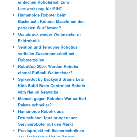
einfachen Roboterball zum
Lernwerkzeug für MINT
Humanoide Roboter beim
Basketball: Können Maschinen den
perfekten Wurf lernen?
Osnabrück wieder Weltmeister in
Feldrobotik
Vention und Teradyne Robotics
vertiefen Zusammenarbeit bei
Roboterzellen
RoboCup 2050: Werden Roboter
einmal Fußball-Weltmeister?
SpikerBot by Backyard Brains Lets
Kids Build Brain-Controlled Robots
with Neural Networks
Mensch gegen Roboter: Wer sortiert
Pakete schneller?
Humanoide Robotik aus
Deutschland: igus bringt neuen
Serviceroboter auf den Markt
Praxisprojekt mit fischertechnik an
der Hochschule Hof in Bayern