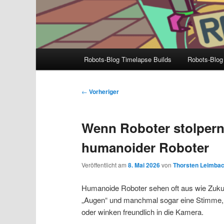
Hauptmenü
Robots-Blog Timelapse Builds
Robots-Blog
Beitragsnavigation
←
Vorheriger
Wenn Roboter stolpern
humanoider Roboter
Veröffentlicht am
8. Mai 2026
von
Thorsten Leimba
Humanoide Roboter sehen oft aus wie Zuku
„Augen“ und manchmal sogar eine Stimme, die
oder winken freundlich in die Kamera.