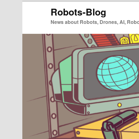
Zum
Robots-Blog
primären
Inhalt
News about Robots, Drones, AI, Robot
springen