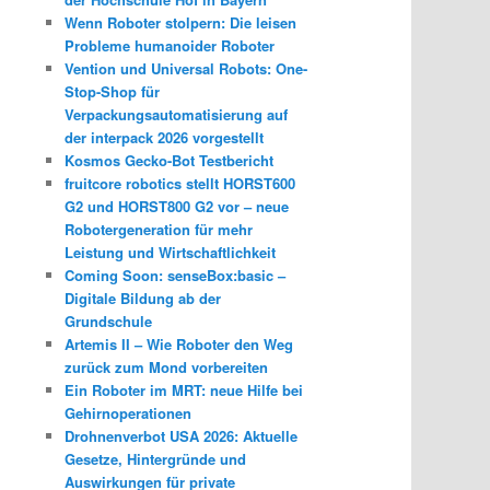
Wenn Roboter stolpern: Die leisen
Probleme humanoider Roboter
Vention und Universal Robots: One-
Stop-Shop für
Verpackungsautomatisierung auf
der interpack 2026 vorgestellt
Kosmos Gecko-Bot Testbericht
fruitcore robotics stellt HORST600
G2 und HORST800 G2 vor – neue
Robotergeneration für mehr
Leistung und Wirtschaftlichkeit
Coming Soon: senseBox:basic –
Digitale Bildung ab der
Grundschule
Artemis II – Wie Roboter den Weg
zurück zum Mond vorbereiten
Ein Roboter im MRT: neue Hilfe bei
Gehirnoperationen
Drohnenverbot USA 2026: Aktuelle
Gesetze, Hintergründe und
Auswirkungen für private