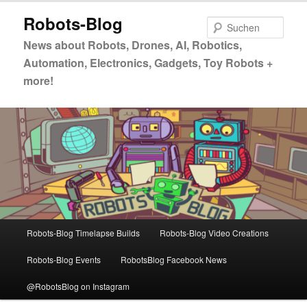
Zum
Zum
Robots-Blog
primären
sekundären
Such
Inhalt
Inhalt
News about Robots, Drones, AI, Robotics,
springen
springen
Automation, Electronics, Gadgets, Toy Robots +
more!
Hauptmenü
Robots-Blog Timelapse Builds
Robots-Blog Video Creations
Robots-Blog Events
RobotsBlog Facebook News
@RobotsBlog on Instagram