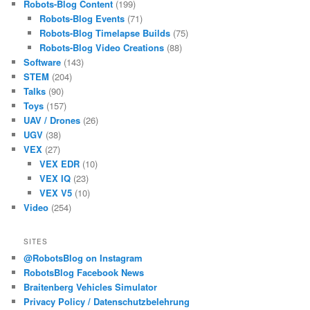
Robots-Blog Content
(199)
Robots-Blog Events
(71)
Robots-Blog Timelapse Builds
(75)
Robots-Blog Video Creations
(88)
Software
(143)
STEM
(204)
Talks
(90)
Toys
(157)
UAV / Drones
(26)
UGV
(38)
VEX
(27)
VEX EDR
(10)
VEX IQ
(23)
VEX V5
(10)
Video
(254)
SITES
@RobotsBlog on Instagram
RobotsBlog Facebook News
Braitenberg Vehicles Simulator
Privacy Policy / Datenschutzbelehrung