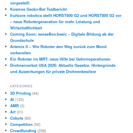
vorgestellt
Kosmos Gecko-Bot Testbericht
fruitcore robotics stellt HORST600 G2 und HORST800 G2 vor
– neue Robotergeneration für mehr Leistung und
Wirtschaftlichkeit
Coming Soon: senseBox:basic – Digitale Bildung ab der
Grundschule
Artemis II – Wie Roboter den Weg zurück zum Mond
vorbereiten
Ein Roboter im MRT: neue Hilfe bei Gehirnoperationen
Drohnenverbot USA 2026: Aktuelle Gesetze, Hintergründe
und Auswirkungen für private Drohnenbesitzer
CATEGORIES
3D Printing
(44)
AI
(123)
AMR
(3)
Art
(31)
Cobots
(60)
Competition
(50)
Crowdfunding
(208)