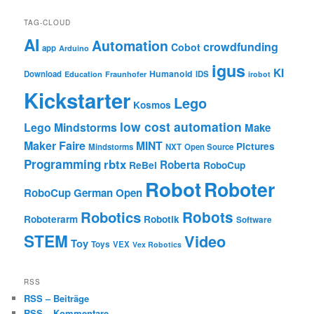
TAG-CLOUD
AI
Automation
crowdfunding
Cobot
app
Arduino
igus
KI
Humanoid
Download
IDS
Education
Fraunhofer
irobot
Kickstarter
Lego
Kosmos
low cost automation
Lego Mindstorms
Make
Maker Faire
MINT
Pictures
Mindstorms
NXT
Open Source
Programming
rbtx
Roberta
ReBel
RoboCup
Robot
Roboter
RoboCup German Open
Robotics
Robots
Roboterarm
Robotik
Software
STEM
Video
Toy
Toys
VEX
Vex Robotics
RSS
RSS – Beiträge
RSS – Kommentare