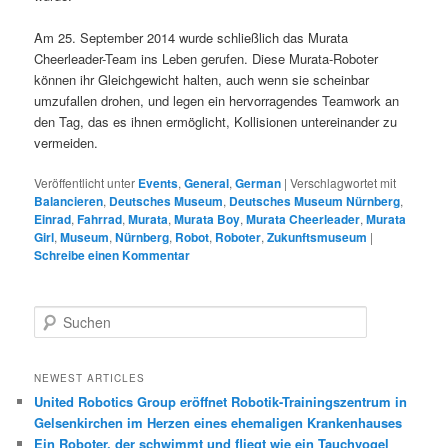
Am 25. September 2014 wurde schließlich das Murata
Cheerleader-Team ins Leben gerufen. Diese Murata-Roboter
können ihr Gleichgewicht halten, auch wenn sie scheinbar
umzufallen drohen, und legen ein hervorragendes Teamwork an
den Tag, das es ihnen ermöglicht, Kollisionen untereinander zu
vermeiden.
Veröffentlicht unter
Events
,
General
,
German
|
Verschlagwortet mit
Balancieren
,
Deutsches Museum
,
Deutsches Museum Nürnberg
,
Einrad
,
Fahrrad
,
Murata
,
Murata Boy
,
Murata Cheerleader
,
Murata
Girl
,
Museum
,
Nürnberg
,
Robot
,
Roboter
,
Zukunftsmuseum
|
Schreibe einen Kommentar
S
u
c
h
NEWEST ARTICLES
e
United Robotics Group eröffnet Robotik-Trainingszentrum in
n
Gelsenkirchen im Herzen eines ehemaligen Krankenhauses
Ein Roboter, der schwimmt und fliegt wie ein Tauchvogel