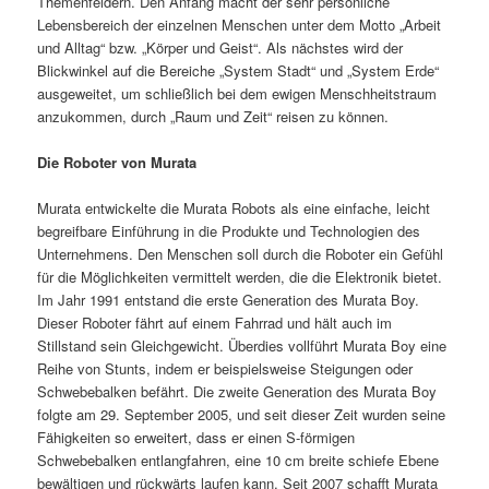
Themenfeldern. Den Anfang macht der sehr persönliche
Lebensbereich der einzelnen Menschen unter dem Motto „Arbeit
und Alltag“ bzw. „Körper und Geist“. Als nächstes wird der
Blickwinkel auf die Bereiche „System Stadt“ und „System Erde“
ausgeweitet, um schließlich bei dem ewigen Menschheitstraum
anzukommen, durch „Raum und Zeit“ reisen zu können.
Die Roboter von Murata
Murata entwickelte die Murata Robots als eine einfache, leicht
begreifbare Einführung in die Produkte und Technologien des
Unternehmens. Den Menschen soll durch die Roboter ein Gefühl
für die Möglichkeiten vermittelt werden, die die Elektronik bietet.
Im Jahr 1991 entstand die erste Generation des Murata Boy.
Dieser Roboter fährt auf einem Fahrrad und hält auch im
Stillstand sein Gleichgewicht. Überdies vollführt Murata Boy eine
Reihe von Stunts, indem er beispielsweise Steigungen oder
Schwebebalken befährt. Die zweite Generation des Murata Boy
folgte am 29. September 2005, und seit dieser Zeit wurden seine
Fähigkeiten so erweitert, dass er einen S-förmigen
Schwebebalken entlangfahren, eine 10 cm breite schiefe Ebene
bewältigen und rückwärts laufen kann. Seit 2007 schafft Murata