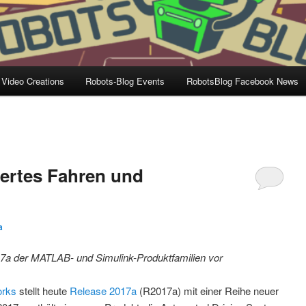
 Video Creations
Robots-Blog Events
RobotsBlog Facebook News
iertes Fahren und
a
7a der MATLAB- und Simulink-Produktfamilien vor
rks
stellt heute
Release 2017a
(R2017a) mit einer Reihe neuer