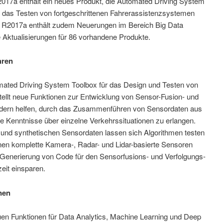
2017a enthält ein neues Produkt, die Automated Driving System
nd das Testen von fortgeschrittenen Fahrerassistenzsystemen
 R2017a enthält zudem Neuerungen im Bereich Big Data
 Aktualisierungen für 86 vorhandene Produkte.
hren
ated Driving System Toolbox für das Design und Testen von
llt neue Funktionen zur Entwicklung von Sensor-Fusion- und
endern helfen, durch das Zusammenführen von Sensordaten aus
 Kenntnisse über einzelne Verkehrssituationen zu erlangen.
und synthetischen Sensordaten lassen sich Algorithmen testen
nnen komplette Kamera-, Radar- und Lidar-basierte Sensoren
 Generierung von Code für den Sensorfusions- und Verfolgungs-
eit einsparen.
nen
uen Funktionen für Data Analytics, Machine Learning und Deep