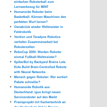
einfachen Roboterball zum
Lernwerkzeug für MINT
Humanoide Roboter beim
Basketball: Können Maschinen den
perfekten Wurf lernen?
Osnabrück wieder Weltmeister in
Feldrobotik
Vention und Teradyne Robotics
vertiefen Zusammenarbeit bei
Roboterzellen
RoboCup 2050: Werden Roboter
einmal Fußball-Weltmeister?
SpikerBot by Backyard Brains Lets
Kids Build Brain-Controlled Robots
with Neural Networks
Mensch gegen Roboter: Wer sortiert
Pakete schneller?
Humanoide Robotik aus
Deutschland: igus bringt neuen
Serviceroboter auf den Markt
Praxisprojekt mit fischertechnik an
der Hochschule Hof in Bayern