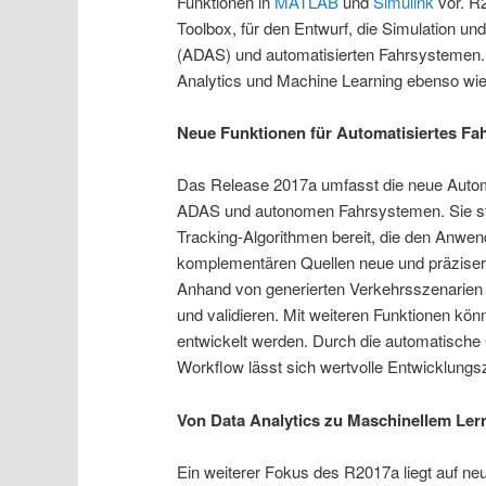
Funktionen in
MATLAB
und
Simulink
vor. R
Toolbox, für den Entwurf, die Simulation u
(ADAS) und automatisierten Fahrsystemen.
Analytics und Machine Learning ebenso wie
Neue Funktionen für Automatisiertes Fa
Das Release 2017a umfasst die neue Autom
ADAS und autonomen Fahrsystemen. Sie ste
Tracking-Algorithmen bereit, die den Anw
komplementären Quellen neue und präzisere
Anhand von generierten Verkehrsszenarien 
und validieren. Mit weiteren Funktionen kö
entwickelt werden. Durch die automatische
Workflow lässt sich wertvolle Entwicklungsz
Von Data Analytics zu Maschinellem Ler
Ein weiterer Fokus des R2017a liegt auf ne