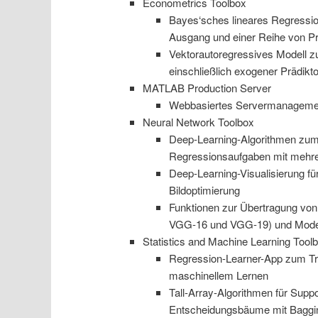
Econometrics Toolbox
Bayes‘sches lineares Regressi
Ausgang und einer Reihe von Pr
Vektorautoregressives Modell zu
einschließlich exogener Prädikt
MATLAB Production Server
Webbasiertes Servermanagement
Neural Network Toolbox
Deep-Learning-Algorithmen zum
Regressionsaufgaben mit mehre
Deep-Learning-Visualisierung fü
Bildoptimierung
Funktionen zur Übertragung von
VGG-16 und VGG-19) und Model
Statistics and Machine Learning Tool
Regression-Learner-App zum Tr
maschinellem Lernen
Tall-Array-Algorithmen für Supp
Entscheidungsbäume mit Baggi