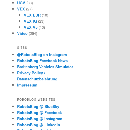
UGV
(38)
VEX
(27)
VEX EDR
(10)
VEX IQ
(23)
VEX V5
(10)
Video
(254)
SITES
@RobotsBlog on Instagram
RobotsBlog Facebook News
Braitenberg Vehicles Simulator
Privacy Policy /
Datenschutzbelehrung
Impressum
ROBOBLOG WEBSITES
RobotsBlog @ BlueSky
RobotsBlog @ Facebook
RobotsBlog @ Instagram
RobotsBlog @ LinkedIn