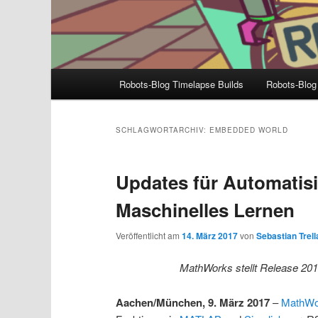
Hauptmenü
Robots-Blog Timelapse Builds
Robots-Blog
SCHLAGWORTARCHIV:
EMBEDDED WORLD
Updates für Automatis
Maschinelles Lernen
Veröffentlicht am
14. März 2017
von
Sebastian Trell
MathWorks stellt Release 201
Aachen/München, 9. März 2017
–
MathWo