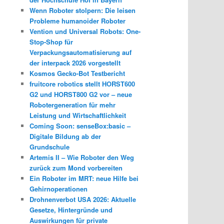
Wenn Roboter stolpern: Die leisen
Probleme humanoider Roboter
Vention und Universal Robots: One-
Stop-Shop für
Verpackungsautomatisierung auf
der interpack 2026 vorgestellt
Kosmos Gecko-Bot Testbericht
fruitcore robotics stellt HORST600
G2 und HORST800 G2 vor – neue
Robotergeneration für mehr
Leistung und Wirtschaftlichkeit
Coming Soon: senseBox:basic –
Digitale Bildung ab der
Grundschule
Artemis II – Wie Roboter den Weg
zurück zum Mond vorbereiten
Ein Roboter im MRT: neue Hilfe bei
Gehirnoperationen
Drohnenverbot USA 2026: Aktuelle
Gesetze, Hintergründe und
Auswirkungen für private