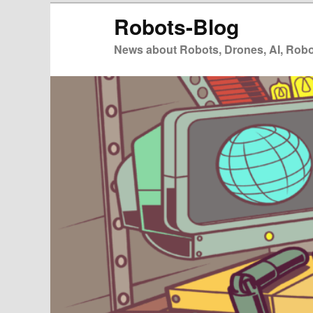
Zum
Zum
Robots-Blog
primären
sekundären
Inhalt
Inhalt
News about Robots, Drones, AI, Robot
springen
springen