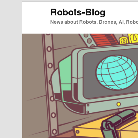
Zum
Zum
Robots-Blog
primären
sekundären
Inhalt
Inhalt
News about Robots, Drones, AI, Robot
springen
springen