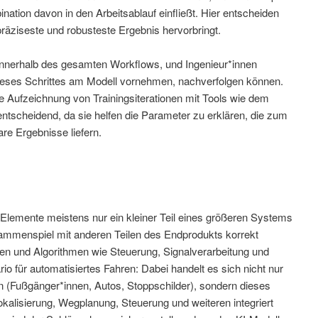
ation davon in den Arbeitsablauf einfließt. Hier entscheiden
räziseste und robusteste Ergebnis hervorbringt.
tt innerhalb des gesamten Workflows, und Ingenieur*innen
ieses Schrittes am Modell vornehmen, nachverfolgen können.
 Aufzeichnung von Trainingsiterationen mit Tools wie dem
scheidend, da sie helfen die Parameter zu erklären, die zum
re Ergebnisse liefern.
Elemente meistens nur ein kleiner Teil eines größeren Systems
sammenspiel mit anderen Teilen des Endprodukts korrekt
oren und Algorithmen wie Steuerung, Signalverarbeitung und
ario für automatisiertes Fahren: Dabei handelt es sich nicht nur
(Fußgänger*innen, Autos, Stoppschilder), sondern dieses
lisierung, Wegplanung, Steuerung und weiteren integriert