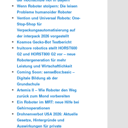
Wenn Roboter stolpern: Die leisen
Probleme humanoider Roboter
Vention und Universal Robots: One-
Stop-Shop für
Verpackungsautomatisierung auf
der interpack 2026 vorgestellt
Kosmos Gecko-Bot Testbericht
fruitcore robotics stellt HORST600
G2 und HORST800 G2 vor – neue
Robotergeneration für mehr
Leistung und Wirtschaftlichkeit
Coming Soon: senseBox:basic –
Digitale Bildung ab der
Grundschule
Artemis II – Wie Roboter den Weg
zurück zum Mond vorbereiten
Ein Roboter im MRT: neue Hilfe bei
Gehirnoperationen
Drohnenverbot USA 2026: Aktuelle
Gesetze, Hintergründe und
Auswirkungen für private