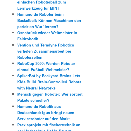
einfachen Roboterball zum
Lernwerkzeug für MINT
Humanoide Roboter beim
Basketball: Können Maschinen den
perfekten Wurf lernen?
Osnabrück wieder Weltmeister in
Feldrobotik
Vention und Teradyne Robotics
vertiefen Zusammenarbeit bei
Roboterzellen
RoboCup 2050: Werden Roboter
einmal Fußball-Weltmeister?
SpikerBot by Backyard Brains Lets
Kids Build Brain-Controlled Robots
with Neural Networks
Mensch gegen Roboter: Wer sortiert
Pakete schneller?
Humanoide Robotik aus
Deutschland: igus bringt neuen
Serviceroboter auf den Markt
Praxisprojekt mit fischertechnik an
der Hochschule Hof in Bayern