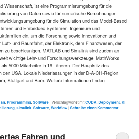
d Wissenschaft, ist eine Programmierumgebung für die
alisierung von Daten sowie für numerische Berechnungen.
Entwicklungsumgebung für die Simulation und das Model-Based
temen und Embedded Systemen. Ingenieure und
uktfamilien ein, um die Forschung sowie Innovationen und
er Luft- und Raumfahrt, der Elektronik, dem Finanzwesen, der
igen zu beschleunigen. MATLAB und Simulink sind zudem an
ltweit wichtige Lehr- und Forschungswerkzeuge. MathWorks
als 5000 Mitarbeiter in 16 Ländern. Der Hauptsitz des
in den USA. Lokale Niederlassungen in der D-A-CH-Region
n, Stuttgart und Bern. Weitere Informationen finden
man
,
Programming
,
Software
|
Verschlagwortet mit
CUDA
,
Deployment
,
KI
llierung
,
simulink
,
Software
,
Workflow
|
Schreibe einen Kommentar
iertes Fahren und