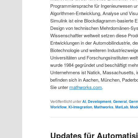
Programmiersprache für Ingenieurwesen un
Algorithmen-Entwicklung, Analyse und Visu
Simulink ist eine Blockdiagramm-basierte 
Design von technischen Mehrdomänen-Sys
Wissenschaftler weltweit setzen diese Prod
Entwicklungen in der Automobilindustrie, d
Biotechnologie und weiteren Industriezwe
Universitäten und Forschungsinstituten we
wurde 1984 gegründet und beschäftigt mehr 
Unternehmens ist Natick, Massachusetts, 
befinden sich in Aachen, München, Paderbor
Sie unter
mathworks.com
.
Veröffentlicht unter
AI
,
Development
,
General
,
Ger
Workflow
,
KI-Integration
,
Mathworks
,
MatLab
,
Mode
Updates für Automatis