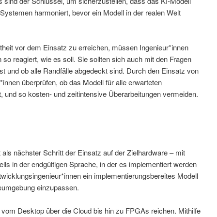
 sind der Schlüssel, um sicherzustellen, dass das KI-Modell
en Systemen harmoniert, bevor ein Modell in der realen Welt
heit vor dem Einsatz zu erreichen, müssen Ingenieur*innen
n so reagiert, wie es soll. Sie sollten sich auch mit den Fragen
st und ob alle Randfälle abgedeckt sind. Durch den Einsatz von
innen überprüfen, ob das Modell für alle erwarteten
, und so kosten- und zeitintensive Überarbeitungen vermeiden.
lgt als nächster Schritt der Einsatz auf der Zielhardware – mit
lls in der endgültigen Sprache, in der es implementiert werden
Entwicklungsingenieur*innen ein implementierungsbereites Modell
reumgebung einzupassen.
m Desktop über die Cloud bis hin zu FPGAs reichen. Mithilfe