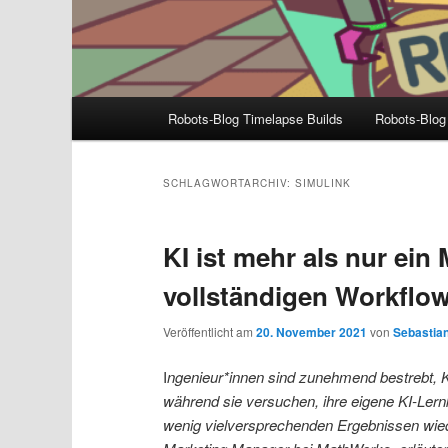
Hauptmenü
Robots-Blog Timelapse Builds
Robots-Blog
SCHLAGWORTARCHIV:
SIMULINK
KI ist mehr als nur ein
vollständigen Workflow
Veröffentlicht am
20. November 2021
von
Sebastian
I
ngenieur*innen sind zunehmend bestrebt, KI
während sie versuchen, ihre eigene KI-Lern
wenig vielversprechenden Ergebnissen wied