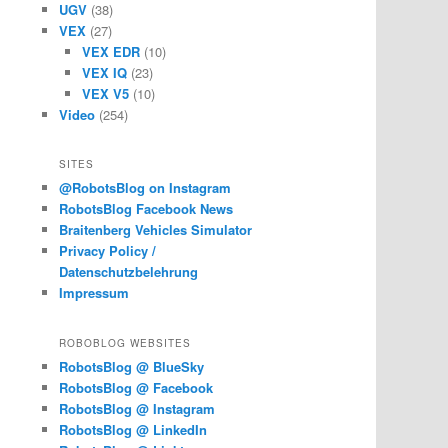
UGV
(38)
VEX
(27)
VEX EDR
(10)
VEX IQ
(23)
VEX V5
(10)
Video
(254)
SITES
@RobotsBlog on Instagram
RobotsBlog Facebook News
Braitenberg Vehicles Simulator
Privacy Policy /
Datenschutzbelehrung
Impressum
ROBOBLOG WEBSITES
RobotsBlog @ BlueSky
RobotsBlog @ Facebook
RobotsBlog @ Instagram
RobotsBlog @ LinkedIn