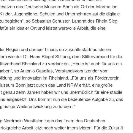
chätzen das Deutsche Museum Bonn als Ort der Information
Kinder, Jugendliche, Schulen und Unternehmen auf die digitale
zu begleiten“, so Sebastian Schuster, Landrat des Rhein-Sieg-
 ein idealer Ort und leistet wertvolle Arbeit, die eine
 Region und darüber hinaus so zukunftsstark aufstellen
rn wie der Dr. Hans Riegel-Stiftung, dem Stifterverband für die
sverband Rheinland zu verdanken. „Heute ist auch für uns ein
t haben“, so Antonio Casellas, Vorstandsvorsitzender vom
ldung und Innovation im Rheinland. „Für uns als Förderverein
Museum Bonn jetzt durch das Land NRW erhält, eine große
st genau zehn Jahren haben wir uns unermüdlich für eine stabile
s eingesetzt. Uns kommt nun die bedeutende Aufgabe zu, das
fristige Weiterentwicklung zu fördern.“
ung Nordrhein-Westfalen kann das Team des Deutschen
greiche Arbeit jetzt noch weiter intensivieren. Für die Zukunft