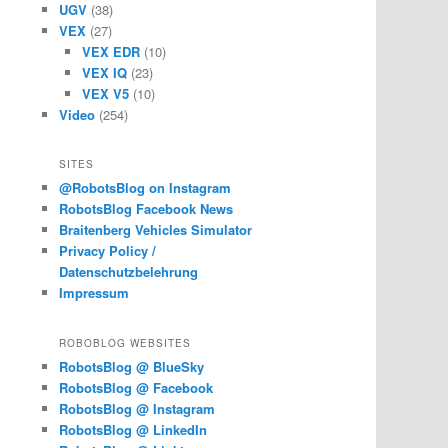
UGV
(38)
VEX
(27)
VEX EDR
(10)
VEX IQ
(23)
VEX V5
(10)
Video
(254)
SITES
@RobotsBlog on Instagram
RobotsBlog Facebook News
Braitenberg Vehicles Simulator
Privacy Policy /
Datenschutzbelehrung
Impressum
ROBOBLOG WEBSITES
RobotsBlog @ BlueSky
RobotsBlog @ Facebook
RobotsBlog @ Instagram
RobotsBlog @ LinkedIn