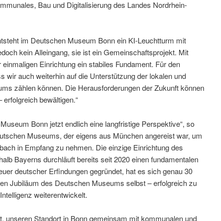
ommunales, Bau und Digitalisierung des Landes Nordrhein-
 entsteht im Deutschen Museum Bonn ein KI-Leuchtturm mit
jedoch kein Alleingang, sie ist ein Gemeinschaftsprojekt. Mit
er einmaligen Einrichtung ein stabiles Fundament. Für den
ass wir auch weiterhin auf die Unterstützung der lokalen und
s zählen können. Die Herausforderungen der Zukunft können
 erfolgreich bewältigen.“
useum Bonn jetzt endlich eine langfristige Perspektive“, so
eutschen Museums, der eigens aus München angereist war, um
bach in Empfang zu nehmen. Die einzige Einrichtung des
b Bayerns durchläuft bereits seit 2020 einen fundamentalen
euer deutscher Erfindungen gegründet, hat es sich genau 30
igen Jubiläum des Deutschen Museums selbst – erfolgreich zu
Intelligenz weiterentwickelt.
ägt, unseren Standort in Bonn gemeinsam mit kommunalen und