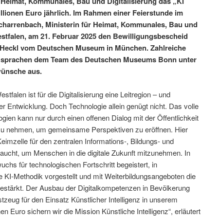
r Heimat, Kommunales, Bau und Digitalisierung das „KI
lionen Euro jährlich. Im Rahmen einer Feierstunde im
arrenbach, Ministerin für Heimat, Kommunales, Bau und
stfalen, am 21. Februar 2025 den Bewilligungsbescheid
g Heckl vom Deutschen Museum in München. Zahlreiche
n sprachen dem Team des Deutschen Museums Bonn unter
wünsche aus.
stfalen ist für die Digitalisierung eine Leitregion – und
ser Entwicklung. Doch Technologie allein genügt nicht. Das volle
ogien kann nur durch einen offenen Dialog mit der Öffentlichkeit
 zu nehmen, um gemeinsame Perspektiven zu eröffnen. Hier
mzelle für den zentralen Informations-, Bildungs- und
raucht, um Menschen in die digitale Zukunft mitzunehmen. In
hs für technologischen Fortschritt begeistert, in
KI-Methodik vorgestellt und mit Weiterbildungsangeboten die
gestärkt. Der Ausbau der Digitalkompetenzen in Bevölkerung
tzeug für den Einsatz Künstlicher Intelligenz in unserem
n Euro sichern wir die Mission Künstliche Intelligenz“, erläutert