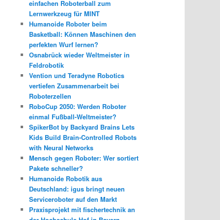
einfachen Roboterball zum
Lernwerkzeug für MINT
Humanoide Roboter beim
Basketball: Können Maschinen den
perfekten Wurf lernen?
Osnabrück wieder Weltmeister in
Feldrobotik
Vention und Teradyne Robotics
vertiefen Zusammenarbeit bei
Roboterzellen
RoboCup 2050: Werden Roboter
einmal Fußball-Weltmeister?
SpikerBot by Backyard Brains Lets
Kids Build Brain-Controlled Robots
with Neural Networks
Mensch gegen Roboter: Wer sortiert
Pakete schneller?
Humanoide Robotik aus
Deutschland: igus bringt neuen
Serviceroboter auf den Markt
Praxisprojekt mit fischertechnik an
der Hochschule Hof in Bayern