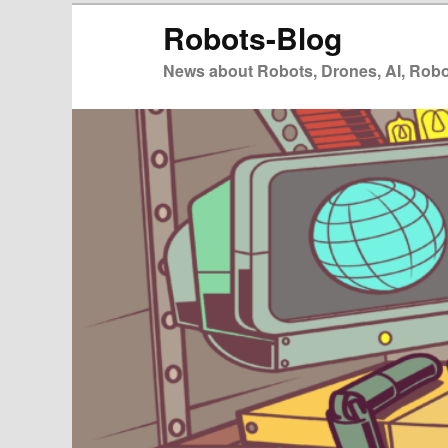
Zum
Zum
Robots-Blog
primären
sekundären
Inhalt
Inhalt
News about Robots, Drones, AI, Robot
springen
springen