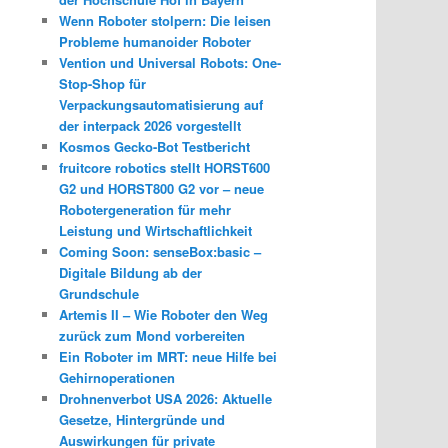
Wenn Roboter stolpern: Die leisen
Probleme humanoider Roboter
Vention und Universal Robots: One-
Stop-Shop für
Verpackungsautomatisierung auf
der interpack 2026 vorgestellt
Kosmos Gecko-Bot Testbericht
fruitcore robotics stellt HORST600
G2 und HORST800 G2 vor – neue
Robotergeneration für mehr
Leistung und Wirtschaftlichkeit
Coming Soon: senseBox:basic –
Digitale Bildung ab der
Grundschule
Artemis II – Wie Roboter den Weg
zurück zum Mond vorbereiten
Ein Roboter im MRT: neue Hilfe bei
Gehirnoperationen
Drohnenverbot USA 2026: Aktuelle
Gesetze, Hintergründe und
Auswirkungen für private