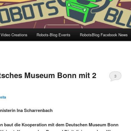
 Video Creations
Robots-Blog Events
RobotsBlog Facebook News
tsches Museum Bonn mit 2
3
ella
nisterin Ina Scharrenbach
en baut die Kooperation mit dem Deutschen Museum Bonn