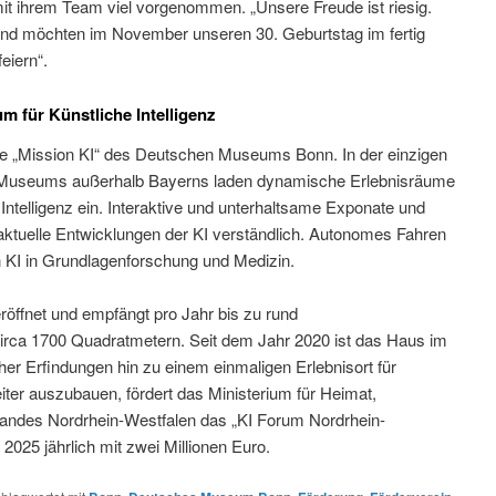
it ihrem Team viel vorgenommen. „Unsere Freude ist riesig.
und möchten im November unseren 30. Geburtstag im fertig
eiern“.
 für Künstliche Intelligenz
 die „Mission KI“ des Deutschen Museums Bonn. In der einzigen
 Museums außerhalb Bayerns laden dynamische Erlebnisräume
Intelligenz ein. Interaktive und unterhaltsame Exponate und
tuelle Entwicklungen der KI verständlich. Autonomes Fahren
on KI in Grundlagenforschung und Medizin.
fnet und empfängt pro Jahr bis zu rund
irca 1700 Quadratmetern. Seit dem Jahr 2020 ist das Haus im
 Erfindungen hin zu einem einmaligen Erlebnisort für
eiter auszubauen, fördert das Ministerium für Heimat,
Landes Nordrhein-Westfalen das „KI Forum Nordrhein-
25 jährlich mit zwei Millionen Euro.