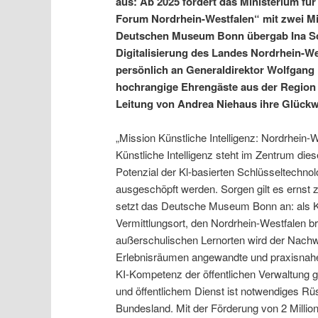
aus: Ab 2025 fördert das Ministerium fü
Forum Nordrhein-Westfalen“ mit zwei Mil
Deutschen Museum Bonn übergab Ina Sch
Digitalisierung des Landes Nordrhein-We
persönlich an Generaldirektor Wolfgan
hochrangige Ehrengäste aus der Regio
Leitung von Andrea Niehaus ihre Glück
„Mission Künstliche Intelligenz: Nordrhein-We
Künstliche Intelligenz steht im Zentrum die
Potenzial der Kl-basierten Schlüsseltechnol
ausgeschöpft werden. Sorgen gilt es ernst
setzt das Deutsche Museum Bonn an: als Kei
Vermittlungsort, den Nordrhein-Westfalen b
außerschulischen Lernorten wird der Nachwuc
Erlebnisräumen angewandte und praxisnahe 
KI-Kompetenz der öffentlichen Verwaltung 
und öffentlichem Dienst ist notwendiges Rüs
Bundesland. Mit der Förderung von 2 Millione