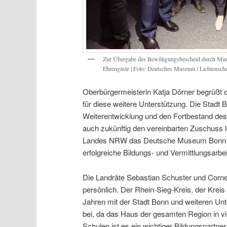
Zur Übergabe des Bewilligungsbescheid durch Mini
Ehrengäste | Foto: Deutsches Museum / Lichtensche
Oberbürgermeisterin Katja Dörner begrüßt
für diese weitere Unterstützung. Die Stadt 
Weiterentwicklung und den Fortbestand des 
auch zukünftig den vereinbarten Zuschuss l
Landes NRW das Deutsche Museum Bonn eine 
erfolgreiche Bildungs- und Vermittlungsarbe
Die Landräte Sebastian Schuster und Corne
persönlich. Der Rhein-Sieg-Kreis, der Kreis
Jahren mit der Stadt Bonn und weiteren U
bei, da das Haus der gesamten Region in vi
Schulen ist es ein wichtiger Bildungspartn