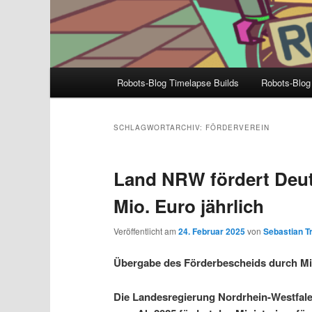
Hauptmenü
Robots-Blog Timelapse Builds
Robots-Blog
SCHLAGWORTARCHIV:
FÖRDERVEREIN
Land NRW fördert Deu
Mio. Euro jährlich
Veröffentlicht am
24. Februar 2025
von
Sebastian Tr
Übergabe des Förderbescheids durch Mi
Die Landesregierung Nordrhein-Westfal