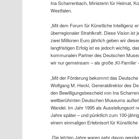
Ina Scharrenbach, Ministerin für Heimat, K
Westfalen.
„Mit dem Forum für Künstliche Intelligenz
überregionaler Strahlkraft. Diese Vision ist 
zwei Millionen Euro jährlich geben wir dies
langfristigen Erfolg ist es jedoch wichtig, d
kommunalen Partner des Deutschen Museum
wir nur gemeinsam – als große ‚KI-Familie‘ –
„Mit der Förderung bekommt das Deutsche M
Wolfgang M. Heckl, Generaldirektor des D
den Bewilligungsbescheid von Ina Scharren
weltberühmten Deutschen Museums außerhal
Wandel. Im Jahr 1995 als Ausstellungsort n
Jahre später – und pünktlich zum 100-jähr
einem einmaligen Erlebnisort für Künstliche 
„Die letzten Jahre waren sehr davon gepr