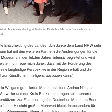
sterin Ina Scharrenbach gratulierten im Deutschen Museum Bonn zahlreiche
idt
 die Entscheidung des Landes: „Ich danke dem Land NRW sehr
Bonn hat mit den weiteren Partnern die Anstrengungen für die
Museums in den letzten Jahren intensiv begleitet und wird
eisten. Ich freue mich daher, dass mit der Förderung des
langfristige Perspektive in der Region erhält und die
it zur Künstlichen Intelligenz ausbauen kann.“
lia Weigand gratulierten Museumsleiterin Andrea Niehaus
 Ahrweiler und der Kreis Euskirchen tragen seit mehreren
nterstützern zur Finanzierung des Deutschen Museums Bonn
elfacher Hinsicht großen Mehrwert bietet. Insbesondere für
er zur Wissensvermittlung. Auch Unternehmen aus der