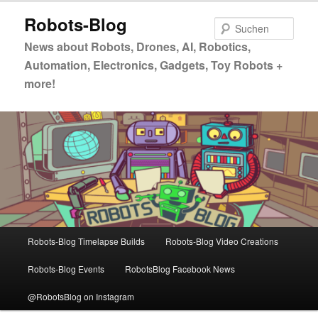
Zum
Zum
Robots-Blog
primären
sekundären
Such
Inhalt
Inhalt
News about Robots, Drones, AI, Robotics,
springen
springen
Automation, Electronics, Gadgets, Toy Robots +
more!
Hauptmenü
Robots-Blog Timelapse Builds
Robots-Blog Video Creations
Robots-Blog Events
RobotsBlog Facebook News
@RobotsBlog on Instagram