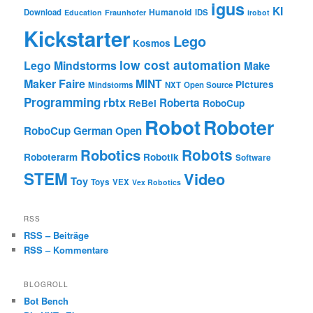
igus
KI
Humanoid
Download
IDS
Education
Fraunhofer
irobot
Kickstarter
Lego
Kosmos
low cost automation
Lego Mindstorms
Make
Maker Faire
MINT
Pictures
Mindstorms
NXT
Open Source
Programming
rbtx
Roberta
ReBel
RoboCup
Robot
Roboter
RoboCup German Open
Robotics
Robots
Roboterarm
Robotik
Software
STEM
Video
Toy
Toys
VEX
Vex Robotics
RSS
RSS – Beiträge
RSS – Kommentare
BLOGROLL
Bot Bench