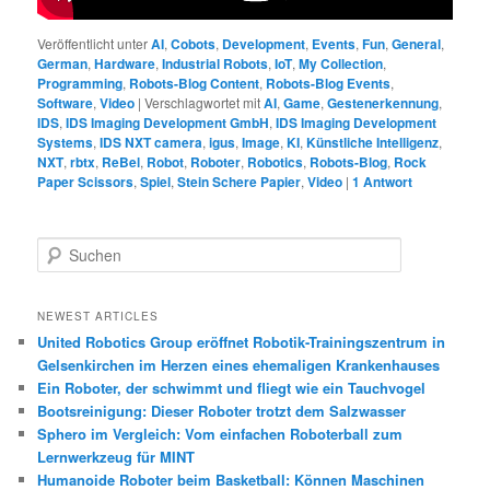
Veröffentlicht unter
AI
,
Cobots
,
Development
,
Events
,
Fun
,
General
,
German
,
Hardware
,
Industrial Robots
,
IoT
,
My Collection
,
Programming
,
Robots-Blog Content
,
Robots-Blog Events
,
Software
,
Video
|
Verschlagwortet mit
AI
,
Game
,
Gestenerkennung
,
IDS
,
IDS Imaging Development GmbH
,
IDS Imaging Development
Systems
,
IDS NXT camera
,
igus
,
Image
,
KI
,
Künstliche Intelligenz
,
NXT
,
rbtx
,
ReBel
,
Robot
,
Roboter
,
Robotics
,
Robots-Blog
,
Rock
Paper Scissors
,
Spiel
,
Stein Schere Papier
,
Video
|
1
Antwort
S
u
c
h
NEWEST ARTICLES
e
United Robotics Group eröffnet Robotik-Trainingszentrum in
n
Gelsenkirchen im Herzen eines ehemaligen Krankenhauses
Ein Roboter, der schwimmt und fliegt wie ein Tauchvogel
Bootsreinigung: Dieser Roboter trotzt dem Salzwasser
Sphero im Vergleich: Vom einfachen Roboterball zum
Lernwerkzeug für MINT
Humanoide Roboter beim Basketball: Können Maschinen