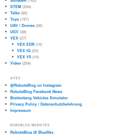
Software
(143)
STEM
(204)
Talks
(90)
Toys
(157)
UAV / Drones
(26)
UGV
(38)
VEX
(27)
VEX EDR
(10)
VEX IQ
(23)
VEX V5
(10)
Video
(254)
SITES
@RobotsBlog on Instagram
RobotsBlog Facebook News
Braitenberg Vehicles Simulator
Privacy Policy / Datenschutzbelehrung
Impressum
ROBOBLOG WEBSITES
RobotsBlog @ BlueSky