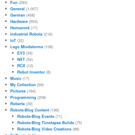
Fun
(293)
General
(1.057)
German
(458)
Hardware
(553)
Humanoid
(17)
Industrial Robots
(216)
IoT
(32)
Lego Mindstorms
(106)
EV3
(39)
NXT
(54)
RCX
(12)
Robot Inventor
(8)
Music
(17)
My Collection
(69)
Pictures
(164)
Programming
(208)
Roberta
(39)
Robots-Blog Content
(199)
Robots-Blog Events
(71)
Robots-Blog Timelapse Builds
(75)
Robots-Blog Video Creations
(88)