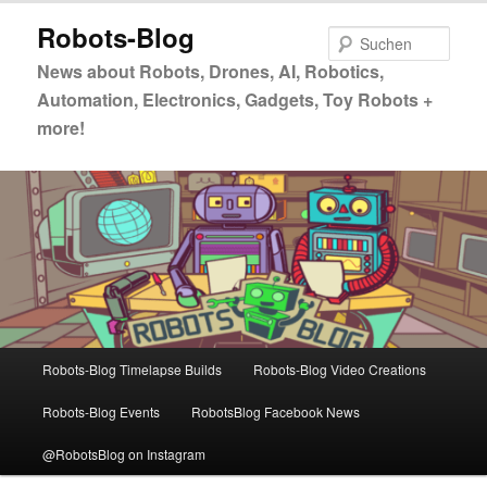
Zum
Zum
Robots-Blog
primären
sekundären
Such
Inhalt
Inhalt
News about Robots, Drones, AI, Robotics,
springen
springen
Automation, Electronics, Gadgets, Toy Robots +
more!
Hauptmenü
Robots-Blog Timelapse Builds
Robots-Blog Video Creations
Robots-Blog Events
RobotsBlog Facebook News
@RobotsBlog on Instagram