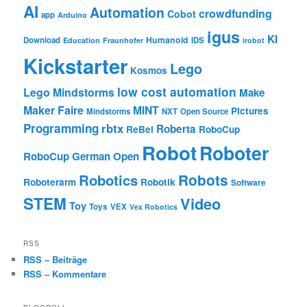
AI
Automation
crowdfunding
Cobot
app
Arduino
igus
KI
Humanoid
Download
IDS
Education
Fraunhofer
irobot
Kickstarter
Lego
Kosmos
low cost automation
Lego Mindstorms
Make
Maker Faire
MINT
Pictures
Mindstorms
NXT
Open Source
Programming
rbtx
Roberta
ReBel
RoboCup
Robot
Roboter
RoboCup German Open
Robotics
Robots
Roboterarm
Robotik
Software
STEM
Video
Toy
Toys
VEX
Vex Robotics
RSS
RSS – Beiträge
RSS – Kommentare