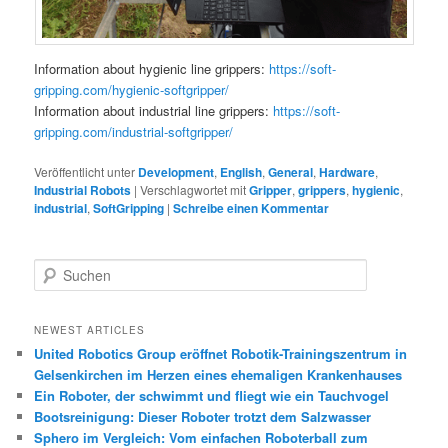
Information about hygienic line grippers:
https://soft-
gripping.com/hygienic-softgripper/
Information about industrial line grippers:
https://soft-
gripping.com/industrial-softgripper/
Veröffentlicht unter
Development
,
English
,
General
,
Hardware
,
Industrial Robots
|
Verschlagwortet mit
Gripper
,
grippers
,
hygienic
,
industrial
,
SoftGripping
|
Schreibe einen Kommentar
S
u
c
h
NEWEST ARTICLES
e
United Robotics Group eröffnet Robotik-Trainingszentrum in
n
Gelsenkirchen im Herzen eines ehemaligen Krankenhauses
Ein Roboter, der schwimmt und fliegt wie ein Tauchvogel
Bootsreinigung: Dieser Roboter trotzt dem Salzwasser
Sphero im Vergleich: Vom einfachen Roboterball zum