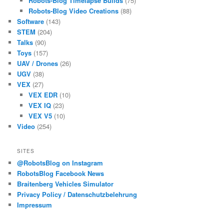
Robots-Blog Timelapse Builds
(75)
Robots-Blog Video Creations
(88)
Software
(143)
STEM
(204)
Talks
(90)
Toys
(157)
UAV / Drones
(26)
UGV
(38)
VEX
(27)
VEX EDR
(10)
VEX IQ
(23)
VEX V5
(10)
Video
(254)
SITES
@RobotsBlog on Instagram
RobotsBlog Facebook News
Braitenberg Vehicles Simulator
Privacy Policy / Datenschutzbelehrung
Impressum