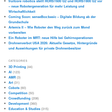
fruitcore robotics stellt HORST600 G2 und HORST800 G2 vor
– neue Robotergeneration für mehr Leistung und
Wirtschaftlichkeit
Coming Soon: senseBox:basic – Digitale Bildung ab der
Grundschule
Artemis II – Wie Roboter den Weg zurück zum Mond
vorbereiten
Ein Roboter im MRT: neue Hilfe bei Gehirnoperationen
Drohnenverbot USA 2026: Aktuelle Gesetze, Hintergründe
und Auswirkungen für private Drohnenbesitzer
CATEGORIES
3D Printing
(44)
AI
(123)
AMR
(3)
Art
(31)
Cobots
(60)
Competition
(50)
Crowdfunding
(208)
Development
(360)
Education & Studies
(315)