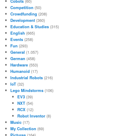
Cobots
(60)
Competition
(50)
Crowdfunding
(208)
Development
(360)
Education & Studies
(315)
English
(665)
Events
(258)
Fun
(293)
General
(1.057)
German
(458)
Hardware
(553)
Humanoid
(17)
Industrial Robots
(216)
IoT
(32)
Lego Mindstorms
(106)
EV3
(39)
NXT
(54)
RCX
(12)
Robot Inventor
(8)
Music
(17)
My Collection
(69)
Pictures
(164)