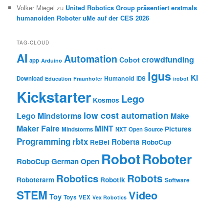
Volker Miegel
zu
United Robotics Group präsentiert erstmals
humanoiden Roboter uMe auf der CES 2026
TAG-CLOUD
AI
Automation
crowdfunding
Cobot
app
Arduino
igus
KI
Humanoid
Download
IDS
Education
Fraunhofer
irobot
Kickstarter
Lego
Kosmos
low cost automation
Lego Mindstorms
Make
Maker Faire
MINT
Pictures
Mindstorms
NXT
Open Source
Programming
rbtx
Roberta
ReBel
RoboCup
Robot
Roboter
RoboCup German Open
Robotics
Robots
Roboterarm
Robotik
Software
STEM
Video
Toy
Toys
VEX
Vex Robotics