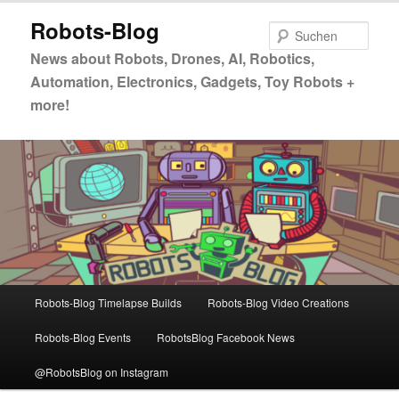
Zum
Zum
Robots-Blog
primären
sekundären
Such
Inhalt
Inhalt
News about Robots, Drones, AI, Robotics,
springen
springen
Automation, Electronics, Gadgets, Toy Robots +
more!
Hauptmenü
Robots-Blog Timelapse Builds
Robots-Blog Video Creations
Robots-Blog Events
RobotsBlog Facebook News
@RobotsBlog on Instagram