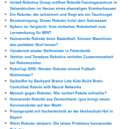
United Robotics Group eröffnet Robotik-Trainingszentrum in
n
Gelsenkirchen im Herzen eines ehemaligen Krankenhauses
Ein Roboter, der schwimmt und fliegt wie ein Tauchvogel
Bootsreinigung: Dieser Roboter trotzt dem Salzwasser
Sphero im Vergleich: Vom einfachen Roboterball zum
Lernwerkzeug für MINT
Humanoide Roboter beim Basketball: Können Maschinen
den perfekten Wurf lernen?
Osnabrück wieder Weltmeister in Feldrobotik
Vention und Teradyne Robotics vertiefen Zusammenarbeit
bei Roboterzellen
RoboCup 2050: Werden Roboter einmal Fußball-
Weltmeister?
SpikerBot by Backyard Brains Lets Kids Build Brain-
Controlled Robots with Neural Networks
Mensch gegen Roboter: Wer sortiert Pakete schneller?
Humanoide Robotik aus Deutschland: igus bringt neuen
Serviceroboter auf den Markt
Praxisprojekt mit fischertechnik an der Hochschule Hof in
Bayern
Wenn Roboter stolpern: Die leisen Probleme humanoider