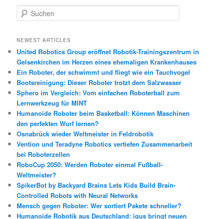
S
u
c
h
NEWEST ARTICLES
e
United Robotics Group eröffnet Robotik-Trainingszentrum in
n
Gelsenkirchen im Herzen eines ehemaligen Krankenhauses
Ein Roboter, der schwimmt und fliegt wie ein Tauchvogel
Bootsreinigung: Dieser Roboter trotzt dem Salzwasser
Sphero im Vergleich: Vom einfachen Roboterball zum
Lernwerkzeug für MINT
Humanoide Roboter beim Basketball: Können Maschinen
den perfekten Wurf lernen?
Osnabrück wieder Weltmeister in Feldrobotik
Vention und Teradyne Robotics vertiefen Zusammenarbeit
bei Roboterzellen
RoboCup 2050: Werden Roboter einmal Fußball-
Weltmeister?
SpikerBot by Backyard Brains Lets Kids Build Brain-
Controlled Robots with Neural Networks
Mensch gegen Roboter: Wer sortiert Pakete schneller?
Humanoide Robotik aus Deutschland: igus bringt neuen