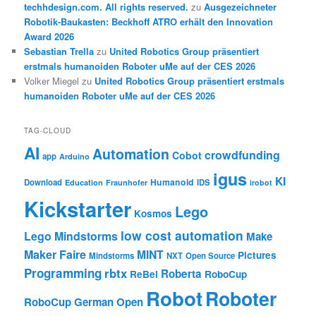
techhdesign.com. All rights reserved.
zu
Ausgezeichneter
Robotik-Baukasten: Beckhoff ATRO erhält den Innovation
Award 2026
Sebastian Trella
zu
United Robotics Group präsentiert
erstmals humanoiden Roboter uMe auf der CES 2026
Volker Miegel
zu
United Robotics Group präsentiert erstmals
humanoiden Roboter uMe auf der CES 2026
TAG-CLOUD
AI
Automation
crowdfunding
Cobot
app
Arduino
igus
KI
Humanoid
Download
IDS
Education
Fraunhofer
irobot
Kickstarter
Lego
Kosmos
low cost automation
Lego Mindstorms
Make
Maker Faire
MINT
Pictures
Mindstorms
NXT
Open Source
Programming
rbtx
Roberta
ReBel
RoboCup
Robot
Roboter
RoboCup German Open