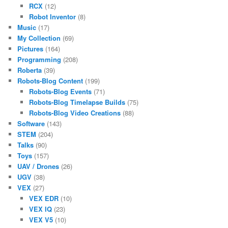
RCX
(12)
Robot Inventor
(8)
Music
(17)
My Collection
(69)
Pictures
(164)
Programming
(208)
Roberta
(39)
Robots-Blog Content
(199)
Robots-Blog Events
(71)
Robots-Blog Timelapse Builds
(75)
Robots-Blog Video Creations
(88)
Software
(143)
STEM
(204)
Talks
(90)
Toys
(157)
UAV / Drones
(26)
UGV
(38)
VEX
(27)
VEX EDR
(10)
VEX IQ
(23)
VEX V5
(10)