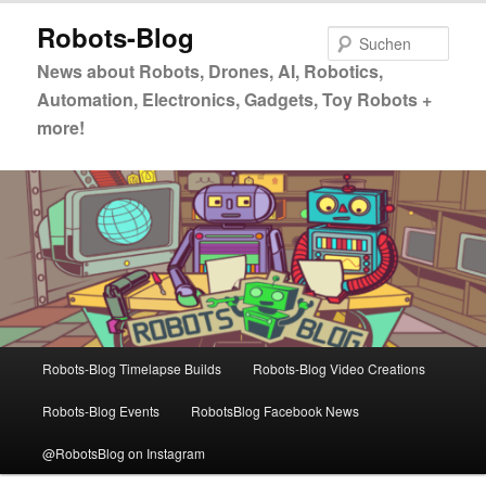
Zum
Zum
Robots-Blog
primären
sekundären
Such
Inhalt
Inhalt
News about Robots, Drones, AI, Robotics,
springen
springen
Automation, Electronics, Gadgets, Toy Robots +
more!
Hauptmenü
Robots-Blog Timelapse Builds
Robots-Blog Video Creations
Robots-Blog Events
RobotsBlog Facebook News
@RobotsBlog on Instagram