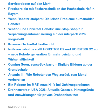
Serviceroboter auf den Markt
Praxisprojekt mit fischertechnik an der Hochschule Hof in
Bayern
Wenn Roboter stolpern: Die leisen Probleme humanoider
Roboter
Vention und Universal Robots: One-Stop-Shop für
Verpackungsautomatisierung auf der interpack 2026
vorgestellt
Kosmos Gecko-Bot Testbericht
fruitcore robotics stellt HORST600 G2 und HORST800 G2 vor
– neue Robotergeneration für mehr Leistung und
Wirtschaftlichkeit
Coming Soon: senseBox:basic – Digitale Bildung ab der
Grundschule
Artemis II – Wie Roboter den Weg zurück zum Mond
vorbereiten
Ein Roboter im MRT: neue Hilfe bei Gehirnoperationen
Drohnenverbot USA 2026: Aktuelle Gesetze, Hintergründe
und Auswirkungen für private Drohnenbesitzer
CATEGORIES