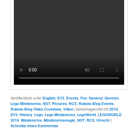
Veröffentlicht unter
English
,
EV3
,
Events
,
Fun
,
General
,
German
,
Lego Mindstorms
,
NXT
,
Pictures
,
RCX
,
Robots-Blog Events
,
Robots-Blog Video Creations
,
Video
|
Verschlagwortet mit
2018
,
EV3
,
History
,
Lego
,
Lego Mindstorms
,
LegoWorld
,
LEGOWORLD
2018
,
Mindstorms
,
Mindstormsmagic
,
NXT
,
RCX
,
Utrecht
|
Schreibe einen Kommentar