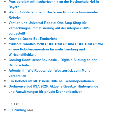
Praxisprojekt mit fischertechnik an der Hochschule Hof in
Bayern
Wenn Roboter stolpern: Die leisen Probleme humanoider
Roboter
Vention und Universal Robots: One-Stop-Shop für
Verpackungsautomatisierung auf der interpack 2026
vorgestellt
Kosmos Gecko-Bot Testbericht
fruitcore robotics stellt HORST600 G2 und HORST800 G2 vor
– neue Robotergeneration für mehr Leistung und
Wirtschaftlichkeit
Coming Soon: senseBox:basic – Digitale Bildung ab der
Grundschule
Artemis II – Wie Roboter den Weg zurück zum Mond
vorbereiten
Ein Roboter im MRT: neue Hilfe bei Gehirnoperationen
Drohnenverbot USA 2026: Aktuelle Gesetze, Hintergründe
und Auswirkungen für private Drohnenbesitzer
CATEGORIES
3D Printing
(44)