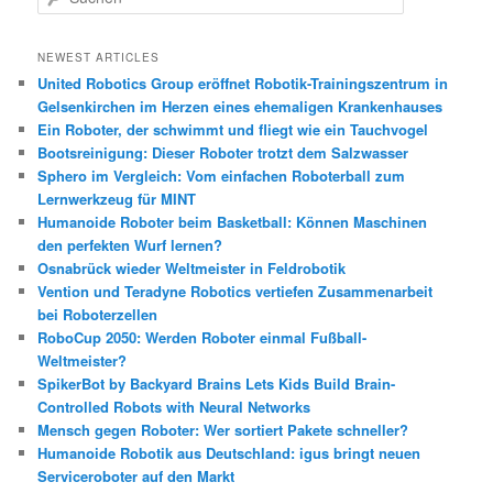
u
c
h
NEWEST ARTICLES
e
United Robotics Group eröffnet Robotik-Trainingszentrum in
n
Gelsenkirchen im Herzen eines ehemaligen Krankenhauses
Ein Roboter, der schwimmt und fliegt wie ein Tauchvogel
Bootsreinigung: Dieser Roboter trotzt dem Salzwasser
Sphero im Vergleich: Vom einfachen Roboterball zum
Lernwerkzeug für MINT
Humanoide Roboter beim Basketball: Können Maschinen
den perfekten Wurf lernen?
Osnabrück wieder Weltmeister in Feldrobotik
Vention und Teradyne Robotics vertiefen Zusammenarbeit
bei Roboterzellen
RoboCup 2050: Werden Roboter einmal Fußball-
Weltmeister?
SpikerBot by Backyard Brains Lets Kids Build Brain-
Controlled Robots with Neural Networks
Mensch gegen Roboter: Wer sortiert Pakete schneller?
Humanoide Robotik aus Deutschland: igus bringt neuen
Serviceroboter auf den Markt