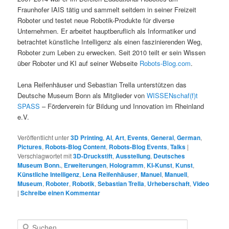
Fraunhofer IAIS tätig und sammelt seitdem in seiner Freizeit
Roboter und testet neue Robotik-Produkte für diverse
Unternehmen. Er arbeitet hauptberuflich als Informatiker und
betrachtet künstliche Intelligenz als einen faszinierenden Weg,
Roboter zum Leben zu erwecken. Seit 2010 teilt er sein Wissen
über Roboter und KI auf seiner Webseite
Robots-Blog.com
.
Lena Reifenhäuser und Sebastian Trella unterstützen das
Deutsche Museum Bonn als Mitglieder von
WISSENschaf(f)t
SPASS
– Förderverein für Bildung und Innovation im Rheinland
e.V.
Veröffentlicht unter
3D Printing
,
AI
,
Art
,
Events
,
General
,
German
,
Pictures
,
Robots-Blog Content
,
Robots-Blog Events
,
Talks
|
Verschlagwortet mit
3D-Druckstift
,
Ausstellung
,
Deutsches
Museum Bonn.
,
Erweiterungen
,
Hologramm
,
KI-Kunst
,
Kunst
,
Künstliche Intelligenz
,
Lena Reifenhäuser
,
Manuel
,
Manuell
,
Museum
,
Roboter
,
Robotik
,
Sebastian Trella
,
Urheberschaft
,
Video
|
Schreibe einen Kommentar
S