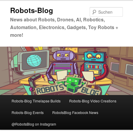
Zum
Zum
Robots-Blog
primären
sekundären
Such
Inhalt
Inhalt
News about Robots, Drones, AI, Robotics,
springen
springen
Automation, Electronics, Gadgets, Toy Robots +
more!
Hauptmenü
Robots-Blog Timelapse Builds
Robots-Blog Video Creations
Robots-Blog Events
RobotsBlog Facebook News
@RobotsBlog on Instagram