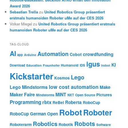
Award 2026
Sebastian Trella
zu
United Robotics Group präsentiert
erstmals humanoiden Roboter uMe auf der CES 2026
Volker Miegel
zu
United Robotics Group präsentiert erstmals
humanoiden Roboter uMe auf der CES 2026
TAG-CLOUD
AI
Automation
crowdfunding
Cobot
app
Arduino
igus
KI
Humanoid
Download
IDS
Education
Fraunhofer
irobot
Kickstarter
Lego
Kosmos
low cost automation
Lego Mindstorms
Make
Maker Faire
MINT
Pictures
Mindstorms
NXT
Open Source
Programming
rbtx
Roberta
ReBel
RoboCup
Robot
Roboter
RoboCup German Open
Robotics
Robots
Roboterarm
Robotik
Software