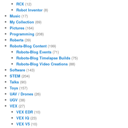
RCX
(12)
Robot Inventor
(8)
Music
(17)
My Collection
(69)
Pictures
(164)
Programming
(208)
Roberta
(39)
Robots-Blog Content
(199)
Robots-Blog Events
(71)
Robots-Blog Timelapse Builds
(75)
Robots-Blog Video Creations
(88)
Software
(143)
STEM
(204)
Talks
(90)
Toys
(157)
UAV / Drones
(26)
UGV
(38)
VEX
(27)
VEX EDR
(10)
VEX IQ
(23)
VEX V5
(10)