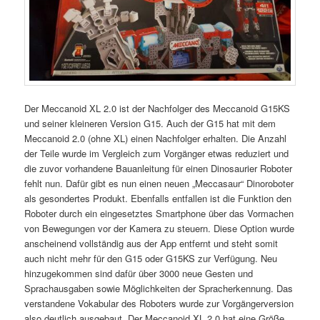
Der Meccanoid XL 2.0 ist der Nachfolger des Meccanoid G15KS
und seiner kleineren Version G15. Auch der G15 hat mit dem
Meccanoid 2.0 (ohne XL) einen Nachfolger erhalten. Die Anzahl
der Teile wurde im Vergleich zum Vorgänger etwas reduziert und
die zuvor vorhandene Bauanleitung für einen Dinosaurier Roboter
fehlt nun. Dafür gibt es nun einen neuen „Meccasaur“ Dinoroboter
als gesondertes Produkt. Ebenfalls entfallen ist die Funktion den
Roboter durch ein eingesetztes Smartphone über das Vormachen
von Bewegungen vor der Kamera zu steuern. Diese Option wurde
anscheinend vollständig aus der App entfernt und steht somit
auch nicht mehr für den G15 oder G15KS zur Verfügung. Neu
hinzugekommen sind dafür über 3000 neue Gesten und
Sprachausgaben sowie Möglichkeiten der Spracherkennung. Das
verstandene Vokabular des Roboters wurde zur Vorgängerversion
also deutlich ausgebaut. Der Meccanoid XL 2.0 hat eine Größe