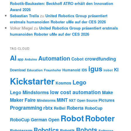
Robotik-Baukasten: Beckhoff ATRO erhält den Innovation
Award 2026
Sebastian Trella
zu
United Robotics Group präsentiert
erstmals humanoiden Roboter uMe auf der CES 2026
Volker Miegel
zu
United Robotics Group präsentiert erstmals
humanoiden Roboter uMe auf der CES 2026
TAG-CLOUD
AI
Automation
crowdfunding
Cobot
app
Arduino
igus
KI
Humanoid
Download
IDS
Education
Fraunhofer
irobot
Kickstarter
Lego
Kosmos
low cost automation
Lego Mindstorms
Make
Maker Faire
MINT
Pictures
Mindstorms
NXT
Open Source
Programming
rbtx
Roberta
ReBel
RoboCup
Robot
Roboter
RoboCup German Open
Robotics
Robots
Roboterarm
Robotik
Software