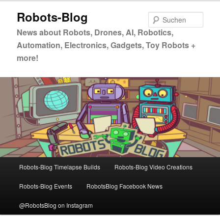
Zum
Zum
Robots-Blog
primären
sekundären
Such
Inhalt
Inhalt
News about Robots, Drones, AI, Robotics,
springen
springen
Automation, Electronics, Gadgets, Toy Robots +
more!
Hauptmenü
Robots-Blog Timelapse Builds
Robots-Blog Video Creations
Robots-Blog Events
RobotsBlog Facebook News
@RobotsBlog on Instagram