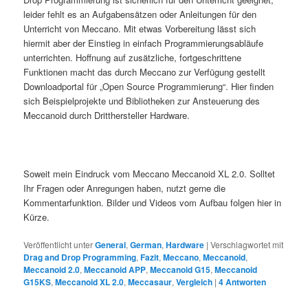
leider fehlt es an Aufgabensätzen oder Anleitungen für den
Unterricht von Meccano. Mit etwas Vorbereitung lässt sich
hiermit aber der Einstieg in einfach Programmierungsabläufe
unterrichten. Hoffnung auf zusätzliche, fortgeschrittene
Funktionen macht das durch Meccano zur Verfügung gestellt
Downloadportal für „Open Source Programmierung“. Hier finden
sich Beispielprojekte und Bibliotheken zur Ansteuerung des
Meccanoid durch Dritthersteller Hardware.
Soweit mein Eindruck vom Meccano Meccanoid XL 2.0. Solltet
Ihr Fragen oder Anregungen haben, nutzt gerne die
Kommentarfunktion. Bilder und Videos vom Aufbau folgen hier in
Kürze.
Veröffentlicht unter
General
,
German
,
Hardware
|
Verschlagwortet mit
Drag and Drop Programming
,
Fazit
,
Meccano
,
Meccanoid
,
Meccanoid 2.0
,
Meccanoid APP
,
Meccanoid G15
,
Meccanoid
G15KS
,
Meccanoid XL 2.0
,
Meccasaur
,
Vergleich
|
4
Antworten