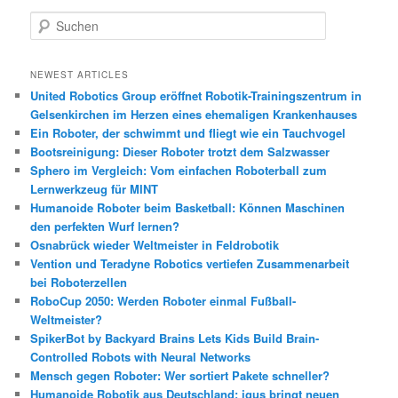
S
u
c
h
NEWEST ARTICLES
e
United Robotics Group eröffnet Robotik-Trainingszentrum in
n
Gelsenkirchen im Herzen eines ehemaligen Krankenhauses
Ein Roboter, der schwimmt und fliegt wie ein Tauchvogel
Bootsreinigung: Dieser Roboter trotzt dem Salzwasser
Sphero im Vergleich: Vom einfachen Roboterball zum
Lernwerkzeug für MINT
Humanoide Roboter beim Basketball: Können Maschinen
den perfekten Wurf lernen?
Osnabrück wieder Weltmeister in Feldrobotik
Vention und Teradyne Robotics vertiefen Zusammenarbeit
bei Roboterzellen
RoboCup 2050: Werden Roboter einmal Fußball-
Weltmeister?
SpikerBot by Backyard Brains Lets Kids Build Brain-
Controlled Robots with Neural Networks
Mensch gegen Roboter: Wer sortiert Pakete schneller?
Humanoide Robotik aus Deutschland: igus bringt neuen