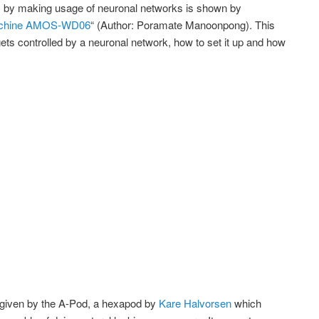
gs by making usage of neuronal networks is shown by
g machine AMOS-WD06
“ (Author: Poramate Manoonpong). This
ts controlled by a neuronal network, how to set it up and how
s given by the A-Pod, a hexapod by
Kare Halvorsen
which