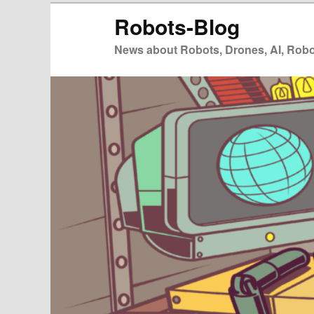
Zum
Zum
Robots-Blog
primären
sekundären
Inhalt
Inhalt
News about Robots, Drones, AI, Robot
springen
springen