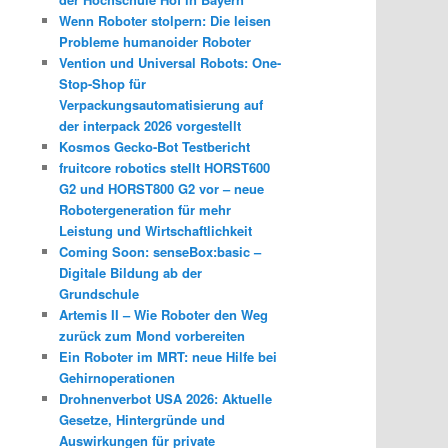
Wenn Roboter stolpern: Die leisen
Probleme humanoider Roboter
Vention und Universal Robots: One-
Stop-Shop für
Verpackungsautomatisierung auf
der interpack 2026 vorgestellt
Kosmos Gecko-Bot Testbericht
fruitcore robotics stellt HORST600
G2 und HORST800 G2 vor – neue
Robotergeneration für mehr
Leistung und Wirtschaftlichkeit
Coming Soon: senseBox:basic –
Digitale Bildung ab der
Grundschule
Artemis II – Wie Roboter den Weg
zurück zum Mond vorbereiten
Ein Roboter im MRT: neue Hilfe bei
Gehirnoperationen
Drohnenverbot USA 2026: Aktuelle
Gesetze, Hintergründe und
Auswirkungen für private