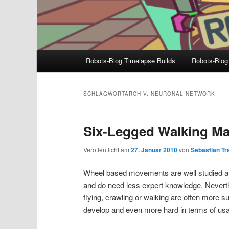
Hauptmenü
Robots-Blog Timelapse Builds
Robots-Blog
SCHLAGWORTARCHIV:
NEURONAL NETWORK
Six-Legged Walking M
Veröffentlicht am
27. Januar 2010
von
Sebastian Tre
Wheel based movements are well studied an
and do need less expert knowledge. Neverthel
flying, crawling or walking are often more sui
develop and even more hard in terms of us