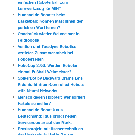
einfachen Roboterball zum
Lernwerkzeug für MINT
Humanoide Roboter beim
Basketball: Können Maschinen den
perfekten Wurf lernen?
Osnabrück wieder Weltmeister in
Feldrobotik
Vention und Teradyne Robotics
vertiefen Zusammenarbeit bei
Roboterzellen
RoboCup 2050: Werden Roboter
einmal Fußball-Weltmeister?
SpikerBot by Backyard Brains Lets
Kids Build Brain-Controlled Robots
with Neural Networks
Mensch gegen Roboter: Wer sortiert
Pakete schneller?
Humanoide Robotik aus
Deutschland: igus bringt neuen
Serviceroboter auf den Markt
Praxisprojekt mit fischertechnik an
der Hochschule Hof in Bayern