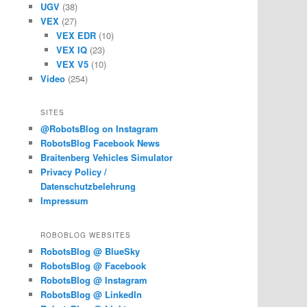
UGV
(38)
VEX
(27)
VEX EDR
(10)
VEX IQ
(23)
VEX V5
(10)
Video
(254)
SITES
@RobotsBlog on Instagram
RobotsBlog Facebook News
Braitenberg Vehicles Simulator
Privacy Policy /
Datenschutzbelehrung
Impressum
ROBOBLOG WEBSITES
RobotsBlog @ BlueSky
RobotsBlog @ Facebook
RobotsBlog @ Instagram
RobotsBlog @ LinkedIn