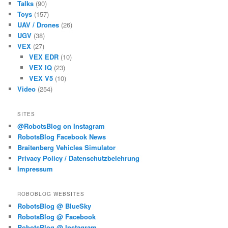
Talks
(90)
Toys
(157)
UAV / Drones
(26)
UGV
(38)
VEX
(27)
VEX EDR
(10)
VEX IQ
(23)
VEX V5
(10)
Video
(254)
SITES
@RobotsBlog on Instagram
RobotsBlog Facebook News
Braitenberg Vehicles Simulator
Privacy Policy / Datenschutzbelehrung
Impressum
ROBOBLOG WEBSITES
RobotsBlog @ BlueSky
RobotsBlog @ Facebook
RobotsBlog @ Instagram