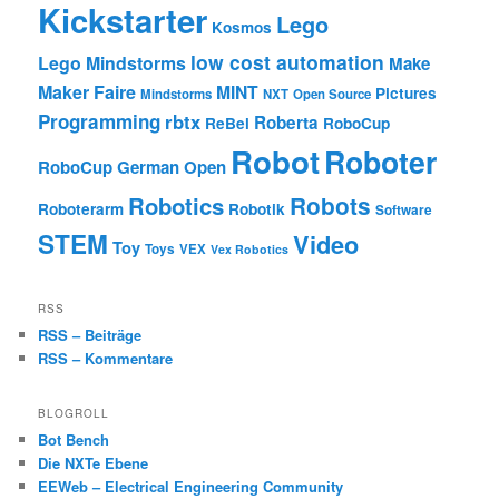
Kickstarter
Lego
Kosmos
low cost automation
Lego Mindstorms
Make
Maker Faire
MINT
Pictures
Mindstorms
NXT
Open Source
Programming
rbtx
Roberta
ReBel
RoboCup
Robot
Roboter
RoboCup German Open
Robotics
Robots
Roboterarm
Robotik
Software
STEM
Video
Toy
Toys
VEX
Vex Robotics
RSS
RSS – Beiträge
RSS – Kommentare
BLOGROLL
Bot Bench
Die NXTe Ebene
EEWeb – Electrical Engineering Community