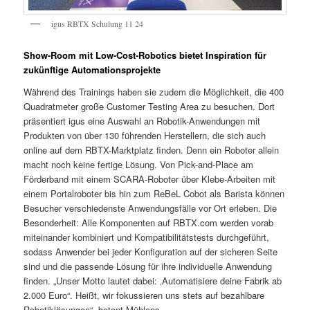
igus RBTX Schulung 11 24
Show-Room mit Low-Cost-Robotics bietet Inspiration für
zukünftige Automationsprojekte
Während des Trainings haben sie zudem die Möglichkeit, die 400
Quadratmeter große Customer Testing Area zu besuchen. Dort
präsentiert igus eine Auswahl an Robotik-Anwendungen mit
Produkten von über 130 führenden Herstellern, die sich auch
online auf dem RBTX-Marktplatz finden. Denn ein Roboter allein
macht noch keine fertige Lösung. Von Pick-and-Place am
Förderband mit einem SCARA-Roboter über Klebe-Arbeiten mit
einem Portalroboter bis hin zum ReBeL Cobot als Barista können
Besucher verschiedenste Anwendungsfälle vor Ort erleben. Die
Besonderheit: Alle Komponenten auf RBTX.com werden vorab
miteinander kombiniert und Kompatibilitätstests durchgeführt,
sodass Anwender bei jeder Konfiguration auf der sicheren Seite
sind und die passende Lösung für ihre individuelle Anwendung
finden. „Unser Motto lautet dabei: ‚Automatisiere deine Fabrik ab
2.000 Euro“. Heißt, wir fokussieren uns stets auf bezahlbare
Robotiklösungen“, betont Mühlens.