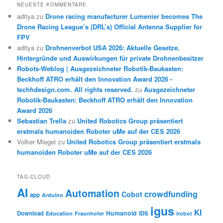
NEUESTE KOMMENTARE
aditya
zu
Drone racing manufacturer Lumenier becomes The
Drone Racing League’s (DRL’s) Official Antenna Supplier for
FPV
aditya
zu
Drohnenverbot USA 2026: Aktuelle Gesetze,
Hintergründe und Auswirkungen für private Drohnenbesitzer
Robots-Weblog | Ausgezeichneter Robotik-Baukasten:
Beckhoff ATRO erhält den Innovation Award 2026 -
techhdesign.com. All rights reserved.
zu
Ausgezeichneter
Robotik-Baukasten: Beckhoff ATRO erhält den Innovation
Award 2026
Sebastian Trella
zu
United Robotics Group präsentiert
erstmals humanoiden Roboter uMe auf der CES 2026
Volker Miegel
zu
United Robotics Group präsentiert erstmals
humanoiden Roboter uMe auf der CES 2026
TAG-CLOUD
AI
Automation
crowdfunding
Cobot
app
Arduino
igus
KI
Humanoid
Download
IDS
Education
Fraunhofer
irobot