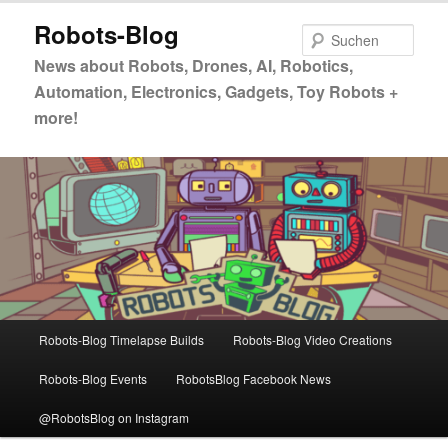
Zum
Zum
Robots-Blog
primären
sekundären
Such
Inhalt
Inhalt
News about Robots, Drones, AI, Robotics,
springen
springen
Automation, Electronics, Gadgets, Toy Robots +
more!
Hauptmenü
Robots-Blog Timelapse Builds
Robots-Blog Video Creations
Robots-Blog Events
RobotsBlog Facebook News
@RobotsBlog on Instagram