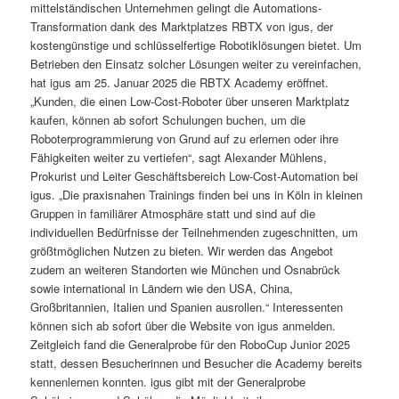
mittelständischen Unternehmen gelingt die Automations-
Transformation dank des Marktplatzes RBTX von igus, der
kostengünstige und schlüsselfertige Robotiklösungen bietet. Um
Betrieben den Einsatz solcher Lösungen weiter zu vereinfachen,
hat igus am 25. Januar 2025 die RBTX Academy eröffnet.
„Kunden, die einen Low-Cost-Roboter über unseren Marktplatz
kaufen, können ab sofort Schulungen buchen, um die
Roboterprogrammierung von Grund auf zu erlernen oder ihre
Fähigkeiten weiter zu vertiefen“, sagt Alexander Mühlens,
Prokurist und Leiter Geschäftsbereich Low-Cost-Automation bei
igus. „Die praxisnahen Trainings finden bei uns in Köln in kleinen
Gruppen in familiärer Atmosphäre statt und sind auf die
individuellen Bedürfnisse der Teilnehmenden zugeschnitten, um
größtmöglichen Nutzen zu bieten. Wir werden das Angebot
zudem an weiteren Standorten wie München und Osnabrück
sowie international in Ländern wie den USA, China,
Großbritannien, Italien und Spanien ausrollen.“ Interessenten
können sich ab sofort über die Website von igus anmelden.
Zeitgleich fand die Generalprobe für den RoboCup Junior 2025
statt, dessen Besucherinnen und Besucher die Academy bereits
kennenlernen konnten. igus gibt mit der Generalprobe