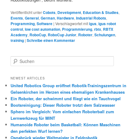
Veröffentlicht unter
Cobots
,
Development
,
Education & Studies
,
Events
,
General
,
German
,
Hardware
,
Industrial Robots
,
Programming
,
Software
|
Verschlagwortet mit
igus
,
igus robot
control
,
low cost automation
,
Programmierung
,
rbtx
,
RBTX
Academy
,
RoboCup
,
RoboCup Junior
,
Roboter
,
Schulungen
,
training
|
Schreibe einen Kommentar
S
u
c
h
NEWEST ARTICLES
e
United Robotics Group eröffnet Robotik-Trainingszentrum in
n
Gelsenkirchen im Herzen eines ehemaligen Krankenhauses
Ein Roboter, der schwimmt und fliegt wie ein Tauchvogel
Bootsreinigung: Dieser Roboter trotzt dem Salzwasser
Sphero im Vergleich: Vom einfachen Roboterball zum
Lernwerkzeug für MINT
Humanoide Roboter beim Basketball: Können Maschinen
den perfekten Wurf lernen?
Osnabrück wieder Weltmeister in Feldrobotik