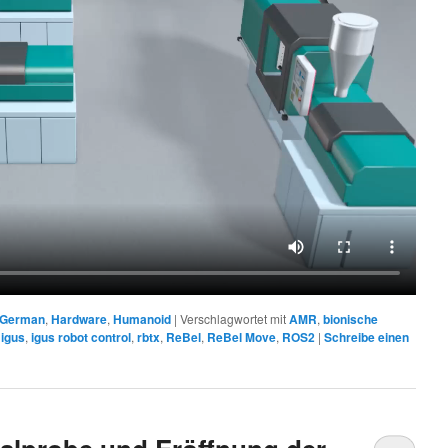
German
,
Hardware
,
Humanoid
|
Verschlagwortet mit
AMR
,
bionische
,
igus
,
igus robot control
,
rbtx
,
ReBel
,
ReBel Move
,
ROS2
|
Schreibe einen