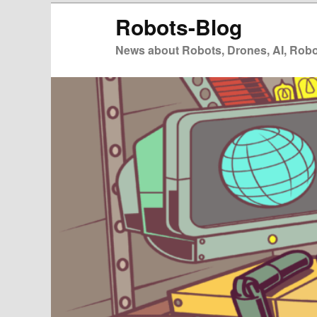
Zum
Zum
Robots-Blog
primären
sekundären
Inhalt
Inhalt
News about Robots, Drones, AI, Robot
springen
springen