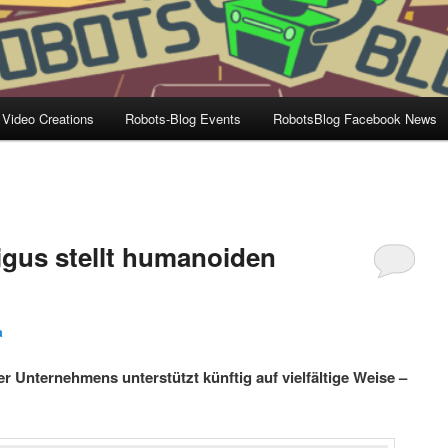
 Video Creations
Robots-Blog Events
RobotsBlog Facebook News
 igus stellt humanoiden
a
r Unternehmens unterstützt künftig auf vielfältige Weise –