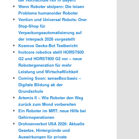
Wenn Roboter stolpern: Die leisen
Probleme humanoider Roboter
Vention und Universal Robots: One-
Stop-Shop für
Verpackungsautomatisierung auf
der interpack 2026 vorgestellt
Kosmos Gecko-Bot Testbericht
fruitcore robotics stellt HORST600
G2 und HORST800 G2 vor – neue
Robotergeneration für mehr
Leistung und Wirtschaftlichkeit
Coming Soon: senseBox:basic –
Digitale Bildung ab der
Grundschule
Artemis II – Wie Roboter den Weg
zurück zum Mond vorbereiten
Ein Roboter im MRT: neue Hilfe bei
Gehirnoperationen
Drohnenverbot USA 2026: Aktuelle
Gesetze, Hintergründe und
Auswirkungen für private