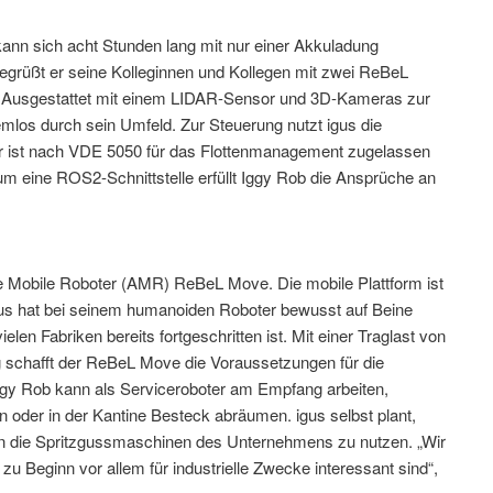
kann sich acht Stunden lang mit nur einer Akkuladung
egrüßt er seine Kolleginnen und Kollegen mit zwei ReBeL
 Ausgestattet mit einem LIDAR-Sensor und 3D-Kameras zur
emlos durch sein Umfeld. Zur Steuerung nutzt igus die
er ist nach VDE 5050 für das Flottenmanagement zugelassen
 um eine ROS2-Schnittstelle erfüllt Iggy Rob die Ansprüche an
e Mobile Roboter (AMR) ReBeL Move. Die mobile Plattform ist
igus hat bei seinem humanoiden Roboter bewusst auf Beine
ielen Fabriken bereits fortgeschritten ist. Mit einer Traglast von
schafft der ReBeL Move die Voraussetzungen für die
gy Rob kann als Serviceroboter am Empfang arbeiten,
 oder in der Kantine Besteck abräumen. igus selbst plant,
in die Spritzgussmaschinen des Unternehmens zu nutzen. „Wir
 Beginn vor allem für industrielle Zwecke interessant sind“,