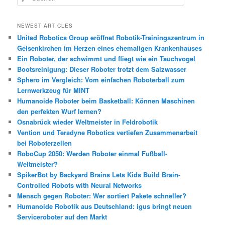
u
c
h
NEWEST ARTICLES
e
United Robotics Group eröffnet Robotik-Trainingszentrum in
n
Gelsenkirchen im Herzen eines ehemaligen Krankenhauses
Ein Roboter, der schwimmt und fliegt wie ein Tauchvogel
Bootsreinigung: Dieser Roboter trotzt dem Salzwasser
Sphero im Vergleich: Vom einfachen Roboterball zum
Lernwerkzeug für MINT
Humanoide Roboter beim Basketball: Können Maschinen
den perfekten Wurf lernen?
Osnabrück wieder Weltmeister in Feldrobotik
Vention und Teradyne Robotics vertiefen Zusammenarbeit
bei Roboterzellen
RoboCup 2050: Werden Roboter einmal Fußball-
Weltmeister?
SpikerBot by Backyard Brains Lets Kids Build Brain-
Controlled Robots with Neural Networks
Mensch gegen Roboter: Wer sortiert Pakete schneller?
Humanoide Robotik aus Deutschland: igus bringt neuen
Serviceroboter auf den Markt