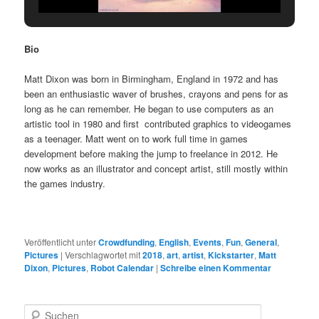
Bio
Matt Dixon was born in Birmingham, England in 1972 and has
been an enthusiastic waver of brushes, crayons and pens for as
long as he can remember. He began to use computers as an
artistic tool in 1980 and first contributed graphics to videogames
as a teenager. Matt went on to work full time in games
development before making the jump to freelance in 2012. He
now works as an illustrator and concept artist, still mostly within
the games industry.
Veröffentlicht unter
Crowdfunding
,
English
,
Events
,
Fun
,
General
,
Pictures
|
Verschlagwortet mit
2018
,
art
,
artist
,
Kickstarter
,
Matt
Dixon
,
Pictures
,
Robot Calendar
|
Schreibe einen Kommentar
S