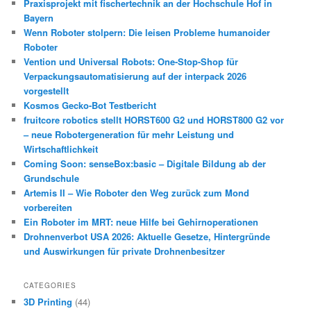
Praxisprojekt mit fischertechnik an der Hochschule Hof in
Bayern
Wenn Roboter stolpern: Die leisen Probleme humanoider
Roboter
Vention und Universal Robots: One-Stop-Shop für
Verpackungsautomatisierung auf der interpack 2026
vorgestellt
Kosmos Gecko-Bot Testbericht
fruitcore robotics stellt HORST600 G2 und HORST800 G2 vor
– neue Robotergeneration für mehr Leistung und
Wirtschaftlichkeit
Coming Soon: senseBox:basic – Digitale Bildung ab der
Grundschule
Artemis II – Wie Roboter den Weg zurück zum Mond
vorbereiten
Ein Roboter im MRT: neue Hilfe bei Gehirnoperationen
Drohnenverbot USA 2026: Aktuelle Gesetze, Hintergründe
und Auswirkungen für private Drohnenbesitzer
CATEGORIES
3D Printing
(44)