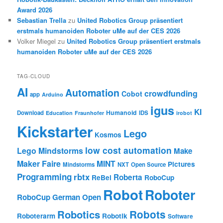
Award 2026
Sebastian Trella
zu
United Robotics Group präsentiert
erstmals humanoiden Roboter uMe auf der CES 2026
Volker Miegel
zu
United Robotics Group präsentiert erstmals
humanoiden Roboter uMe auf der CES 2026
TAG-CLOUD
AI
Automation
crowdfunding
Cobot
app
Arduino
igus
KI
Humanoid
Download
IDS
Education
Fraunhofer
irobot
Kickstarter
Lego
Kosmos
low cost automation
Lego Mindstorms
Make
Maker Faire
MINT
Pictures
Mindstorms
NXT
Open Source
Programming
rbtx
Roberta
ReBel
RoboCup
Robot
Roboter
RoboCup German Open
Robotics
Robots
Roboterarm
Robotik
Software