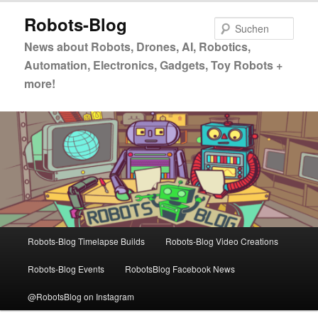
Zum
Zum
Robots-Blog
primären
sekundären
Such
Inhalt
Inhalt
News about Robots, Drones, AI, Robotics,
springen
springen
Automation, Electronics, Gadgets, Toy Robots +
more!
Hauptmenü
Robots-Blog Timelapse Builds
Robots-Blog Video Creations
Robots-Blog Events
RobotsBlog Facebook News
@RobotsBlog on Instagram