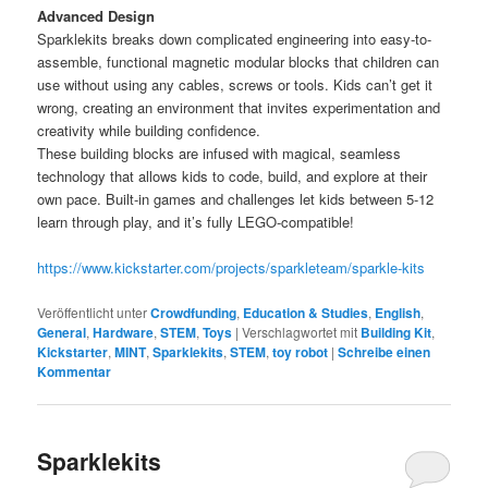
Advanced Design
Sparklekits breaks down complicated engineering into easy-to-
assemble, functional magnetic modular blocks that children can
use without using any cables, screws or tools. Kids can’t get it
wrong, creating an environment that invites experimentation and
creativity while building confidence.
These building blocks are infused with magical, seamless
technology that allows kids to code, build, and explore at their
own pace. Built-in games and challenges let kids between 5-12
learn through play, and it’s fully LEGO-compatible!
https://www.kickstarter.com/projects/sparkleteam/sparkle-kits
Veröffentlicht unter
Crowdfunding
,
Education & Studies
,
English
,
General
,
Hardware
,
STEM
,
Toys
|
Verschlagwortet mit
Building Kit
,
Kickstarter
,
MINT
,
Sparklekits
,
STEM
,
toy robot
|
Schreibe einen
Kommentar
Sparklekits