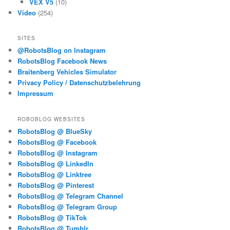
VEX V5
(10)
Video
(254)
SITES
@RobotsBlog on Instagram
RobotsBlog Facebook News
Braitenberg Vehicles Simulator
Privacy Policy / Datenschutzbelehrung
Impressum
ROBOBLOG WEBSITES
RobotsBlog @ BlueSky
RobotsBlog @ Facebook
RobotsBlog @ Instagram
RobotsBlog @ LinkedIn
RobotsBlog @ Linktree
RobotsBlog @ Pinterest
RobotsBlog @ Telegram Channel
RobotsBlog @ Telegram Group
RobotsBlog @ TikTok
RobotsBlog @ Tumblr