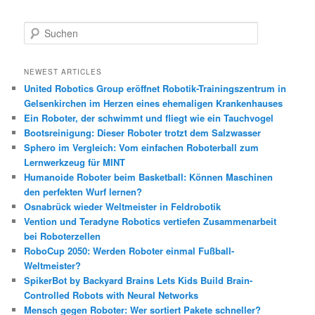
S
u
c
h
NEWEST ARTICLES
e
United Robotics Group eröffnet Robotik-Trainingszentrum in
n
Gelsenkirchen im Herzen eines ehemaligen Krankenhauses
Ein Roboter, der schwimmt und fliegt wie ein Tauchvogel
Bootsreinigung: Dieser Roboter trotzt dem Salzwasser
Sphero im Vergleich: Vom einfachen Roboterball zum
Lernwerkzeug für MINT
Humanoide Roboter beim Basketball: Können Maschinen
den perfekten Wurf lernen?
Osnabrück wieder Weltmeister in Feldrobotik
Vention und Teradyne Robotics vertiefen Zusammenarbeit
bei Roboterzellen
RoboCup 2050: Werden Roboter einmal Fußball-
Weltmeister?
SpikerBot by Backyard Brains Lets Kids Build Brain-
Controlled Robots with Neural Networks
Mensch gegen Roboter: Wer sortiert Pakete schneller?