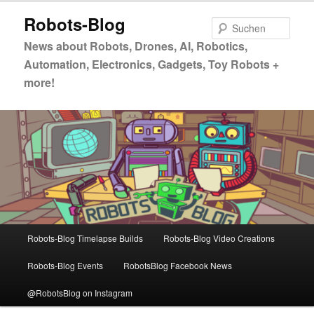
Zum
Zum
Robots-Blog
primären
sekundären
Such
Inhalt
Inhalt
News about Robots, Drones, AI, Robotics,
springen
springen
Automation, Electronics, Gadgets, Toy Robots +
more!
Hauptmenü
Robots-Blog Timelapse Builds
Robots-Blog Video Creations
Robots-Blog Events
RobotsBlog Facebook News
@RobotsBlog on Instagram