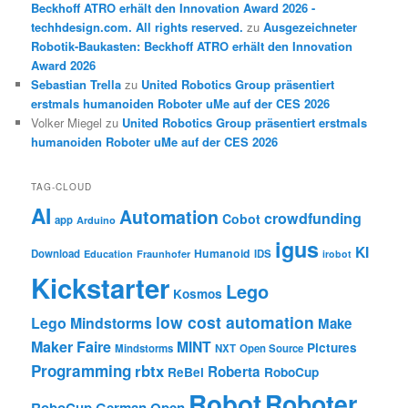
Beckhoff ATRO erhält den Innovation Award 2026 -
techhdesign.com. All rights reserved.
zu
Ausgezeichneter
Robotik-Baukasten: Beckhoff ATRO erhält den Innovation
Award 2026
Sebastian Trella
zu
United Robotics Group präsentiert
erstmals humanoiden Roboter uMe auf der CES 2026
Volker Miegel
zu
United Robotics Group präsentiert erstmals
humanoiden Roboter uMe auf der CES 2026
TAG-CLOUD
AI
Automation
crowdfunding
Cobot
app
Arduino
igus
KI
Humanoid
Download
IDS
Education
Fraunhofer
irobot
Kickstarter
Lego
Kosmos
low cost automation
Lego Mindstorms
Make
Maker Faire
MINT
Pictures
Mindstorms
NXT
Open Source
Programming
rbtx
Roberta
ReBel
RoboCup
Robot
Roboter