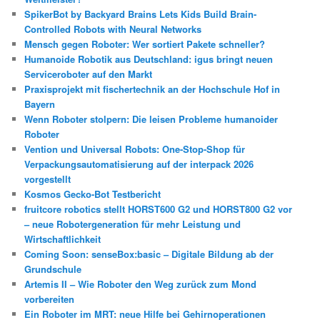
SpikerBot by Backyard Brains Lets Kids Build Brain-
Controlled Robots with Neural Networks
Mensch gegen Roboter: Wer sortiert Pakete schneller?
Humanoide Robotik aus Deutschland: igus bringt neuen
Serviceroboter auf den Markt
Praxisprojekt mit fischertechnik an der Hochschule Hof in
Bayern
Wenn Roboter stolpern: Die leisen Probleme humanoider
Roboter
Vention und Universal Robots: One-Stop-Shop für
Verpackungsautomatisierung auf der interpack 2026
vorgestellt
Kosmos Gecko-Bot Testbericht
fruitcore robotics stellt HORST600 G2 und HORST800 G2 vor
– neue Robotergeneration für mehr Leistung und
Wirtschaftlichkeit
Coming Soon: senseBox:basic – Digitale Bildung ab der
Grundschule
Artemis II – Wie Roboter den Weg zurück zum Mond
vorbereiten
Ein Roboter im MRT: neue Hilfe bei Gehirnoperationen