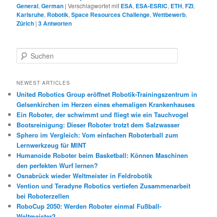
General
,
German
|
Verschlagwortet mit
ESA
,
ESA-ESRIC
,
ETH
,
FZI
,
Karlsruhe
,
Robotik
,
Space Resources Challenge
,
Wettbewerb
,
Zürich
|
3
Antworten
S
u
c
h
NEWEST ARTICLES
e
United Robotics Group eröffnet Robotik-Trainingszentrum in
n
Gelsenkirchen im Herzen eines ehemaligen Krankenhauses
Ein Roboter, der schwimmt und fliegt wie ein Tauchvogel
Bootsreinigung: Dieser Roboter trotzt dem Salzwasser
Sphero im Vergleich: Vom einfachen Roboterball zum
Lernwerkzeug für MINT
Humanoide Roboter beim Basketball: Können Maschinen
den perfekten Wurf lernen?
Osnabrück wieder Weltmeister in Feldrobotik
Vention und Teradyne Robotics vertiefen Zusammenarbeit
bei Roboterzellen
RoboCup 2050: Werden Roboter einmal Fußball-
Weltmeister?