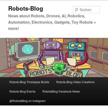
Zum
Zum
Robots-Blog
primären
sekundären
Such
Inhalt
Inhalt
News about Robots, Drones, AI, Robotics,
springen
springen
Automation, Electronics, Gadgets, Toy Robots +
more!
Hauptmenü
Robots-Blog Timelapse Builds
Robots-Blog Video Creations
Robots-Blog Events
RobotsBlog Facebook News
@RobotsBlog on Instagram