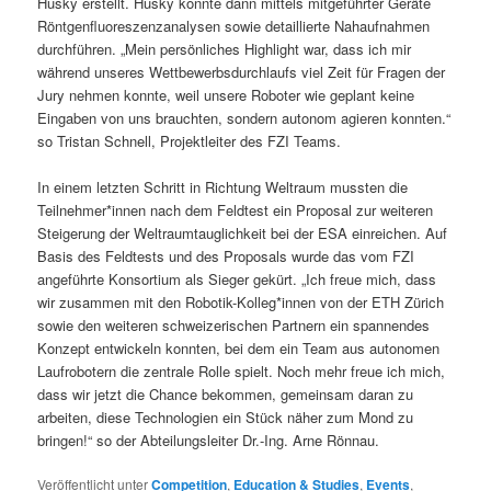
Husky erstellt. Husky konnte dann mittels mitgeführter Geräte
Röntgenfluoreszenzanalysen sowie detaillierte Nahaufnahmen
durchführen. „Mein persönliches Highlight war, dass ich mir
während unseres Wettbewerbsdurchlaufs viel Zeit für Fragen der
Jury nehmen konnte, weil unsere Roboter wie geplant keine
Eingaben von uns brauchten, sondern autonom agieren konnten.“
so Tristan Schnell, Projektleiter des FZI Teams.
In einem letzten Schritt in Richtung Weltraum mussten die
Teilnehmer*innen nach dem Feldtest ein Proposal zur weiteren
Steigerung der Weltraumtauglichkeit bei der ESA einreichen. Auf
Basis des Feldtests und des Proposals wurde das vom FZI
angeführte Konsortium als Sieger gekürt. „Ich freue mich, dass
wir zusammen mit den Robotik-Kolleg*innen von der ETH Zürich
sowie den weiteren schweizerischen Partnern ein spannendes
Konzept entwickeln konnten, bei dem ein Team aus autonomen
Laufrobotern die zentrale Rolle spielt. Noch mehr freue ich mich,
dass wir jetzt die Chance bekommen, gemeinsam daran zu
arbeiten, diese Technologien ein Stück näher zum Mond zu
bringen!“ so der Abteilungsleiter Dr.-Ing. Arne Rönnau.
Veröffentlicht unter
Competition
,
Education & Studies
,
Events
,