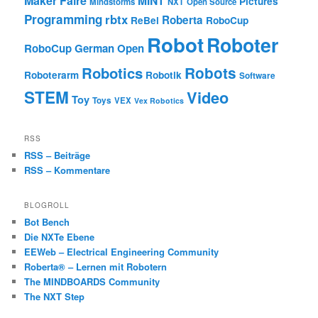
Maker Faire
MINT
Pictures
Mindstorms
NXT
Open Source
Programming
rbtx
Roberta
ReBel
RoboCup
Robot
Roboter
RoboCup German Open
Robotics
Robots
Roboterarm
Robotik
Software
STEM
Video
Toy
Toys
VEX
Vex Robotics
RSS
RSS – Beiträge
RSS – Kommentare
BLOGROLL
Bot Bench
Die NXTe Ebene
EEWeb – Electrical Engineering Community
Roberta® – Lernen mit Robotern
The MINDBOARDS Community
The NXT Step