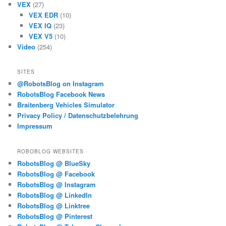
VEX
(27)
VEX EDR
(10)
VEX IQ
(23)
VEX V5
(10)
Video
(254)
SITES
@RobotsBlog on Instagram
RobotsBlog Facebook News
Braitenberg Vehicles Simulator
Privacy Policy / Datenschutzbelehrung
Impressum
ROBOBLOG WEBSITES
RobotsBlog @ BlueSky
RobotsBlog @ Facebook
RobotsBlog @ Instagram
RobotsBlog @ LinkedIn
RobotsBlog @ Linktree
RobotsBlog @ Pinterest