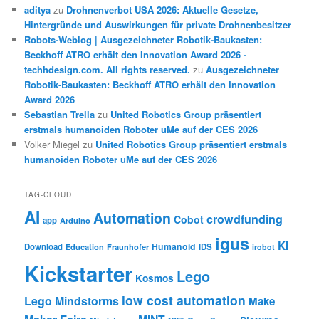
aditya
zu
Drohnenverbot USA 2026: Aktuelle Gesetze,
Hintergründe und Auswirkungen für private Drohnenbesitzer
Robots-Weblog | Ausgezeichneter Robotik-Baukasten:
Beckhoff ATRO erhält den Innovation Award 2026 -
techhdesign.com. All rights reserved.
zu
Ausgezeichneter
Robotik-Baukasten: Beckhoff ATRO erhält den Innovation
Award 2026
Sebastian Trella
zu
United Robotics Group präsentiert
erstmals humanoiden Roboter uMe auf der CES 2026
Volker Miegel
zu
United Robotics Group präsentiert erstmals
humanoiden Roboter uMe auf der CES 2026
TAG-CLOUD
AI
Automation
crowdfunding
Cobot
app
Arduino
igus
KI
Humanoid
Download
IDS
Education
Fraunhofer
irobot
Kickstarter
Lego
Kosmos
low cost automation
Lego Mindstorms
Make