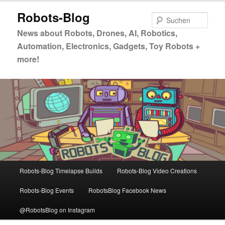
Zum
Robots-Blog
primären
Such
Inhalt
News about Robots, Drones, AI, Robotics,
springen
Automation, Electronics, Gadgets, Toy Robots +
more!
Hauptmenü
Robots-Blog Timelapse Builds
Robots-Blog Video Creations
Robots-Blog Events
RobotsBlog Facebook News
@RobotsBlog on Instagram