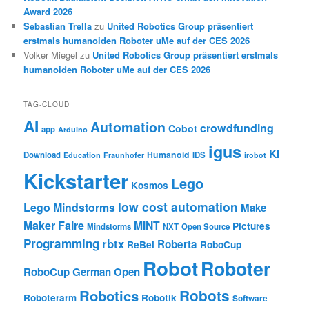
Award 2026
Sebastian Trella
zu
United Robotics Group präsentiert
erstmals humanoiden Roboter uMe auf der CES 2026
Volker Miegel
zu
United Robotics Group präsentiert erstmals
humanoiden Roboter uMe auf der CES 2026
TAG-CLOUD
AI
Automation
crowdfunding
Cobot
app
Arduino
igus
KI
Humanoid
Download
IDS
Education
Fraunhofer
irobot
Kickstarter
Lego
Kosmos
low cost automation
Lego Mindstorms
Make
Maker Faire
MINT
Pictures
Mindstorms
NXT
Open Source
Programming
rbtx
Roberta
ReBel
RoboCup
Robot
Roboter
RoboCup German Open
Robotics
Robots
Roboterarm
Robotik
Software