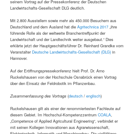
seinem Vortrag auf der Pressekonferenz der Deutschen
Landwirtschafts-Gesellschaft DLG deutlich.
Mit 2.800 Ausstellern sowie mehr als 450.000 Besuchern aus
Deutschland und dem Ausland hat die
Agritechnica 2017
„ihre
führende Rolle als der weltweite Branchentreffpunkt der
Landwirtschaft und der Landtechnik weiter ausgebaut.“ Dies
erklärte jetzt der Hauptgeschäftsführer Dr. Reinhard Grandke vom
Veranstalter
Deutsche Landwirtschafts-Gesellschaft (DLG)
in
Hannover.
Auf der Eröffnungspressekonferenz hielt Prof. Dr. Arno
Ruckelshausen von der Hochschule Osnabrück einen Vortrag
über den Einsatz der Feldrobotik im Pflanzenbau.
Zusammenfassung des Vortrags
(
deutsch
/
englisch
)
Ruckelshausen gilt als einer der renommiertesten Fachleute auf
diesem Gebiet. Im Hochschul-Kompetenzzentrum
COALA
,
„Competence of Applied Agricultural Engineering“, verbindet er
mit seinen Kollegen Innovationen aus Agrarwissenschaft,
Elektrotechnik, Informatik und Maschinenbau. Die vielfältigen