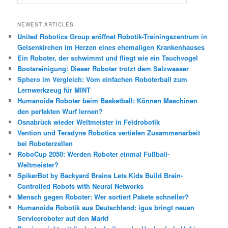
u
c
h
NEWEST ARTICLES
e
United Robotics Group eröffnet Robotik-Trainingszentrum in
n
Gelsenkirchen im Herzen eines ehemaligen Krankenhauses
Ein Roboter, der schwimmt und fliegt wie ein Tauchvogel
Bootsreinigung: Dieser Roboter trotzt dem Salzwasser
Sphero im Vergleich: Vom einfachen Roboterball zum
Lernwerkzeug für MINT
Humanoide Roboter beim Basketball: Können Maschinen
den perfekten Wurf lernen?
Osnabrück wieder Weltmeister in Feldrobotik
Vention und Teradyne Robotics vertiefen Zusammenarbeit
bei Roboterzellen
RoboCup 2050: Werden Roboter einmal Fußball-
Weltmeister?
SpikerBot by Backyard Brains Lets Kids Build Brain-
Controlled Robots with Neural Networks
Mensch gegen Roboter: Wer sortiert Pakete schneller?
Humanoide Robotik aus Deutschland: igus bringt neuen
Serviceroboter auf den Markt