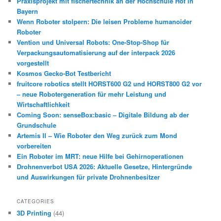
Praxisprojekt mit fischertechnik an der Hochschule Hof in
Bayern
Wenn Roboter stolpern: Die leisen Probleme humanoider
Roboter
Vention und Universal Robots: One-Stop-Shop für
Verpackungsautomatisierung auf der interpack 2026
vorgestellt
Kosmos Gecko-Bot Testbericht
fruitcore robotics stellt HORST600 G2 und HORST800 G2 vor
– neue Robotergeneration für mehr Leistung und
Wirtschaftlichkeit
Coming Soon: senseBox:basic – Digitale Bildung ab der
Grundschule
Artemis II – Wie Roboter den Weg zurück zum Mond
vorbereiten
Ein Roboter im MRT: neue Hilfe bei Gehirnoperationen
Drohnenverbot USA 2026: Aktuelle Gesetze, Hintergründe
und Auswirkungen für private Drohnenbesitzer
CATEGORIES
3D Printing
(44)