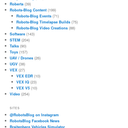
Roberta
(39)
Robots-Blog Content
(199)
Robots-Blog Events
(71)
Robots-Blog Timelapse Builds
(75)
Robots-Blog Video Creations
(88)
Software
(143)
STEM
(204)
Talks
(90)
Toys
(157)
UAV / Drones
(26)
UGV
(38)
VEX
(27)
VEX EDR
(10)
VEX IQ
(23)
VEX V5
(10)
Video
(254)
SITES
@RobotsBlog on Instagram
RobotsBlog Facebook News
Braitenberg Vehicles Simulator