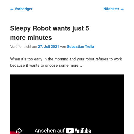
Beitragsnavigation
←
Vorheriger
Nächster
→
Sleepy Robot wants just 5
more minutes
Veröffentlicht am
27. Juli 2021
von
Sebastian Trella
When it’s too early in the morning and your robot refuses to work
because it wants to snooze some more…