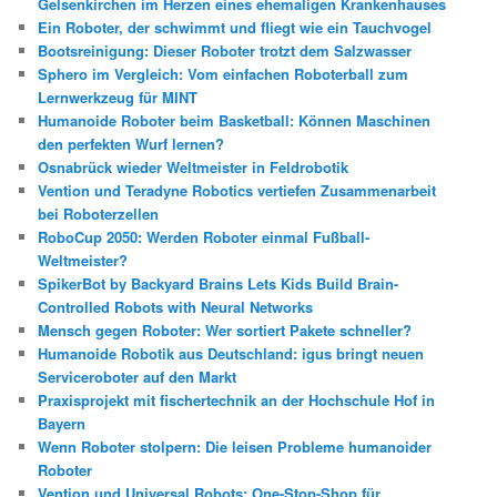
Gelsenkirchen im Herzen eines ehemaligen Krankenhauses
Ein Roboter, der schwimmt und fliegt wie ein Tauchvogel
Bootsreinigung: Dieser Roboter trotzt dem Salzwasser
Sphero im Vergleich: Vom einfachen Roboterball zum
Lernwerkzeug für MINT
Humanoide Roboter beim Basketball: Können Maschinen
den perfekten Wurf lernen?
Osnabrück wieder Weltmeister in Feldrobotik
Vention und Teradyne Robotics vertiefen Zusammenarbeit
bei Roboterzellen
RoboCup 2050: Werden Roboter einmal Fußball-
Weltmeister?
SpikerBot by Backyard Brains Lets Kids Build Brain-
Controlled Robots with Neural Networks
Mensch gegen Roboter: Wer sortiert Pakete schneller?
Humanoide Robotik aus Deutschland: igus bringt neuen
Serviceroboter auf den Markt
Praxisprojekt mit fischertechnik an der Hochschule Hof in
Bayern
Wenn Roboter stolpern: Die leisen Probleme humanoider
Roboter
Vention und Universal Robots: One-Stop-Shop für