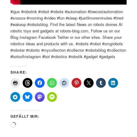
#igus #robolink #robot #robots #automation #lowcostautomation
#snooze #morning #video #fun #sleep #just5moreminutes #tired
#wakeup #robotsblog. Find the latest News on robots drones AI
robotic toys and gadgets at robots-blog.com. Follow us on our
Blog Instagram Facebook Twitter or our other sites. Share your
robotics ideas and products with us. #robots #robot #omgrobots
#roboter #robotic #mycollection #collector #robotsblog #collection
#botsofinstagram #bot #robotics #robotik #gadget #gadgets
SHARE:
GEFÄLLT MIR:
Wird
geladen …