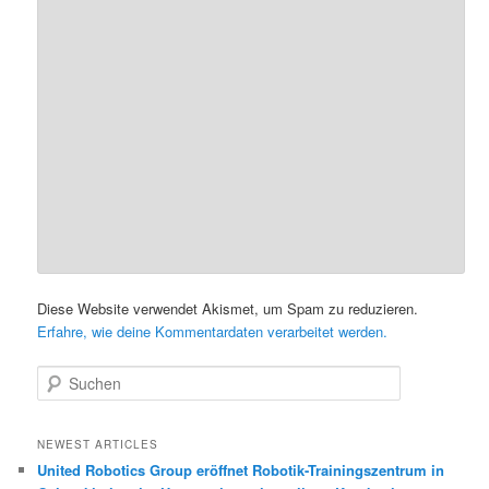
Diese Website verwendet Akismet, um Spam zu reduzieren.
Erfahre, wie deine Kommentardaten verarbeitet werden.
S
u
c
h
NEWEST ARTICLES
e
United Robotics Group eröffnet Robotik-Trainingszentrum in
n