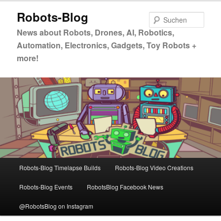
Zum
Robots-Blog
primären
Such
Inhalt
News about Robots, Drones, AI, Robotics,
springen
Automation, Electronics, Gadgets, Toy Robots +
more!
Hauptmenü
Robots-Blog Timelapse Builds
Robots-Blog Video Creations
Robots-Blog Events
RobotsBlog Facebook News
@RobotsBlog on Instagram