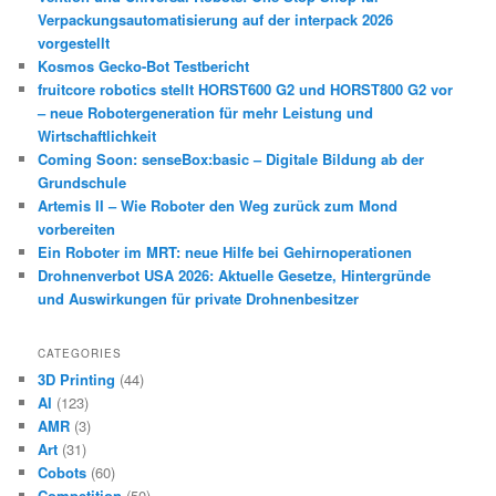
Verpackungsautomatisierung auf der interpack 2026
vorgestellt
Kosmos Gecko-Bot Testbericht
fruitcore robotics stellt HORST600 G2 und HORST800 G2 vor
– neue Robotergeneration für mehr Leistung und
Wirtschaftlichkeit
Coming Soon: senseBox:basic – Digitale Bildung ab der
Grundschule
Artemis II – Wie Roboter den Weg zurück zum Mond
vorbereiten
Ein Roboter im MRT: neue Hilfe bei Gehirnoperationen
Drohnenverbot USA 2026: Aktuelle Gesetze, Hintergründe
und Auswirkungen für private Drohnenbesitzer
CATEGORIES
3D Printing
(44)
AI
(123)
AMR
(3)
Art
(31)
Cobots
(60)
Competition
(50)