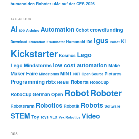
humanoiden Roboter uMe auf der CES 2026
TAG-CLOUD
AI
Automation
crowdfunding
Cobot
app
Arduino
igus
KI
Humanoid
Download
IDS
Education
Fraunhofer
irobot
Kickstarter
Lego
Kosmos
low cost automation
Lego Mindstorms
Make
Maker Faire
MINT
Pictures
Mindstorms
NXT
Open Source
Programming
rbtx
Roberta
ReBel
RoboCup
Robot
Roboter
RoboCup German Open
Robotics
Robots
Roboterarm
Robotik
Software
STEM
Video
Toy
Toys
VEX
Vex Robotics
RSS