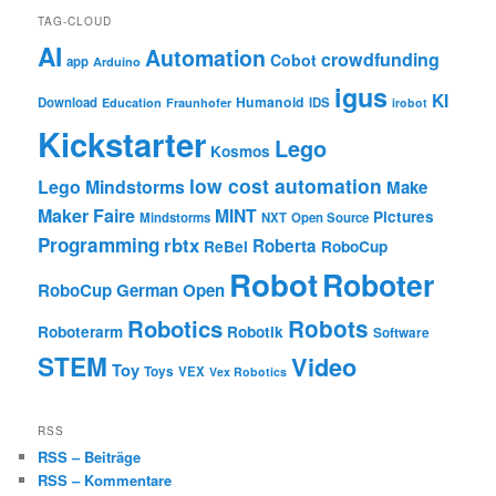
TAG-CLOUD
AI
Automation
crowdfunding
Cobot
app
Arduino
igus
KI
Humanoid
Download
IDS
Education
Fraunhofer
irobot
Kickstarter
Lego
Kosmos
low cost automation
Lego Mindstorms
Make
Maker Faire
MINT
Pictures
Mindstorms
NXT
Open Source
Programming
rbtx
Roberta
ReBel
RoboCup
Robot
Roboter
RoboCup German Open
Robotics
Robots
Roboterarm
Robotik
Software
STEM
Video
Toy
Toys
VEX
Vex Robotics
RSS
RSS – Beiträge
RSS – Kommentare