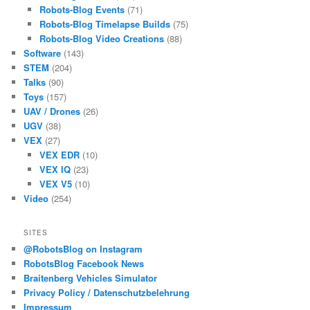
Robots-Blog Events
(71)
Robots-Blog Timelapse Builds
(75)
Robots-Blog Video Creations
(88)
Software
(143)
STEM
(204)
Talks
(90)
Toys
(157)
UAV / Drones
(26)
UGV
(38)
VEX
(27)
VEX EDR
(10)
VEX IQ
(23)
VEX V5
(10)
Video
(254)
SITES
@RobotsBlog on Instagram
RobotsBlog Facebook News
Braitenberg Vehicles Simulator
Privacy Policy / Datenschutzbelehrung
Impressum