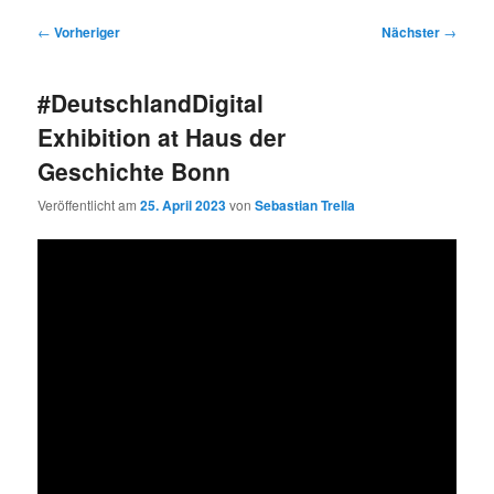
Beitragsnavigation
←
Vorheriger
Nächster
→
#DeutschlandDigital
Exhibition at Haus der
Geschichte Bonn
Veröffentlicht am
25. April 2023
von
Sebastian Trella