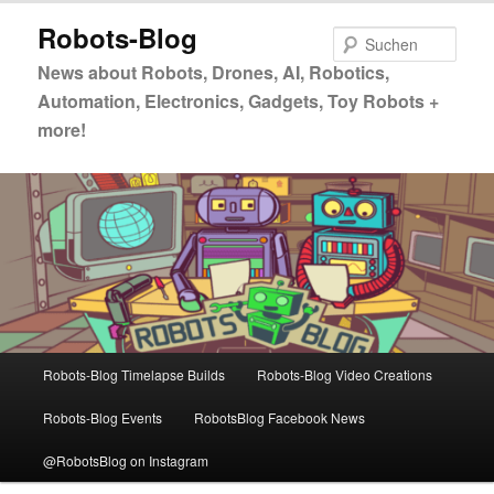
Zum
Robots-Blog
primären
Such
Inhalt
News about Robots, Drones, AI, Robotics,
springen
Automation, Electronics, Gadgets, Toy Robots +
more!
Hauptmenü
Robots-Blog Timelapse Builds
Robots-Blog Video Creations
Robots-Blog Events
RobotsBlog Facebook News
@RobotsBlog on Instagram