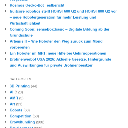
Kosmos Gecko-Bot Testbericht
fruitcore robotics stellt HORST600 G2 und HORST800 G2 vor
– neue Robotergeneration für mehr Leistung und
Wirtschaftlichkeit
Coming Soon: senseBox:basic – Digitale Bildung ab der
Grundschule
Artemis II – Wie Roboter den Weg zurück zum Mond
vorbereiten
Ein Roboter im MRT: neue Hilfe bei Gehirnoperationen
Drohnenverbot USA 2026: Aktuelle Gesetze, Hintergründe
und Auswirkungen für private Drohnenbesitzer
CATEGORIES
3D Printing
(44)
AI
(123)
AMR
(3)
Art
(31)
Cobots
(60)
Competition
(50)
Crowdfunding
(208)
Development
(360)