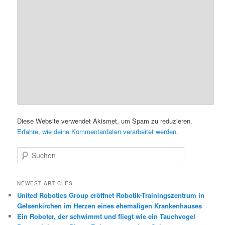
Diese Website verwendet Akismet, um Spam zu reduzieren.
Erfahre, wie deine Kommentardaten verarbeitet werden.
S
u
c
h
NEWEST ARTICLES
e
United Robotics Group eröffnet Robotik-Trainingszentrum in
n
Gelsenkirchen im Herzen eines ehemaligen Krankenhauses
Ein Roboter, der schwimmt und fliegt wie ein Tauchvogel