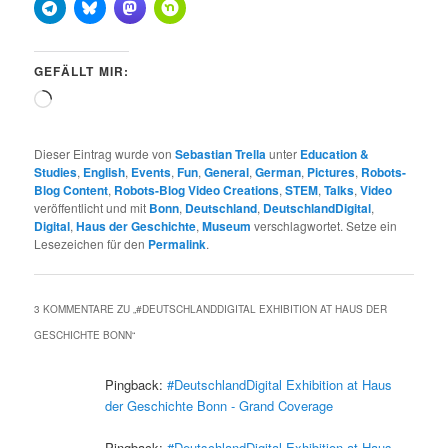
GEFÄLLT MIR:
Wird
geladen …
Dieser Eintrag wurde von
Sebastian Trella
unter
Education &
Studies
,
English
,
Events
,
Fun
,
General
,
German
,
Pictures
,
Robots-
Blog Content
,
Robots-Blog Video Creations
,
STEM
,
Talks
,
Video
veröffentlicht und mit
Bonn
,
Deutschland
,
DeutschlandDigital
,
Digital
,
Haus der Geschichte
,
Museum
verschlagwortet. Setze ein
Lesezeichen für den
Permalink
.
3 KOMMENTARE ZU „
#DEUTSCHLANDDIGITAL EXHIBITION AT HAUS DER
GESCHICHTE BONN
“
Pingback:
#DeutschlandDigital Exhibition at Haus
der Geschichte Bonn - Grand Coverage
Pingback:
#DeutschlandDigital Exhibition at Haus