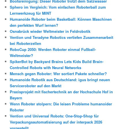
Bootsreinigung: Dieser Roboter trotzt dem Salzwasser
Sphero im Vergleich: Vom einfachen Roboterball zum
Lernwerkzeug für MINT
Humanoide Roboter beim Basketball: Können Maschinen
den perfekten Wurf lernen?
Osnabrück wieder Weltmeister in Feldrobotik
Vention und Teradyne Robotics vertiefen Zusammenarbeit
bei Roboterzellen
RoboCup 2050: Werden Roboter einmal Fußball-
Weltmeister?
SpikerBot by Backyard Brains Lets Kids Build Brain-
Controlled Robots with Neural Networks
Mensch gegen Roboter: Wer sortiert Pakete schneller?
Humanoide Robotik aus Deutschland: igus bringt neuen
Serviceroboter auf den Markt
Praxisprojekt mit fischertechnik an der Hochschule Hof in
Bayern
Wenn Roboter stolpern: Die leisen Probleme humanoider
Roboter
Vention und Universal Robots: One-Stop-Shop für
Verpackungsautomatisierung auf der interpack 2026
vorgestellt