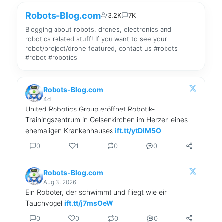
Robots-Blog.com
3.2K
7K
Blogging about robots, drones, electronics and
robotics related stuff! If you want to see your
robot/project/drone featured, contact us #robots
#robot #robotics
Robots-Blog.com
4d
United Robotics Group eröffnet Robotik-
Trainingszentrum in Gelsenkirchen im Herzen eines
ehemaligen Krankenhauses
ift.tt/ytDlM5O
0
1
0
0
Robots-Blog.com
Aug 3, 2026
Ein Roboter, der schwimmt und fliegt wie ein
Tauchvogel
ift.tt/j7msOeW
0
0
0
0