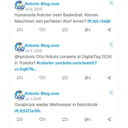
Robots-Blog.com
Jul 6, 2026
Humanoide Roboter beim Basketball: Können
Maschinen den perfekten Wurf lernen?
ift.tt/Lr3aljK
0
0
0
0
Robots-Blog.com
Jul 5, 2026
@hprobots Otto Robots compete at DigitalTag 2026
in Troisdorf
#roboter
youtube.com/watch?
v=GqB7fk…
0
0
0
0
Robots-Blog.com
Jul 1, 2026
Osnabrück wieder Weltmeister in Feldrobotik
ift.tt/UZ1o3fh
0
0
0
0