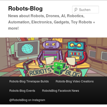
Zum
Robots-Blog
primären
Such
Inhalt
News about Robots, Drones, AI, Robotics,
springen
Automation, Electronics, Gadgets, Toy Robots +
more!
Hauptmenü
Robots-Blog Timelapse Builds
Robots-Blog Video Creations
Robots-Blog Events
RobotsBlog Facebook News
@RobotsBlog on Instagram