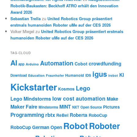
Robotik-Baukasten: Beckhoff ATRO erhält den Innovation
Award 2026
Sebastian Trella
zu
United Robotics Group präsentiert
erstmals humanoiden Roboter uMe auf der CES 2026
Volker Miegel
zu
United Robotics Group präsentiert erstmals
humanoiden Roboter uMe auf der CES 2026
TAG-CLOUD
AI
Automation
crowdfunding
Cobot
app
Arduino
igus
KI
Humanoid
Download
IDS
Education
Fraunhofer
irobot
Kickstarter
Lego
Kosmos
low cost automation
Lego Mindstorms
Make
Maker Faire
MINT
Pictures
Mindstorms
NXT
Open Source
Programming
rbtx
Roberta
ReBel
RoboCup
Robot
Roboter
RoboCup German Open