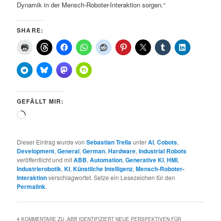
Dynamik in der Mensch-Roboter-Interaktion sorgen.“
SHARE:
GEFÄLLT MIR:
Wird
geladen …
Dieser Eintrag wurde von
Sebastian Trella
unter
AI
,
Cobots
,
Development
,
General
,
German
,
Hardware
,
Industrial Robots
veröffentlicht und mit
ABB
,
Automation
,
Generative KI
,
HMI
,
Industrierobotik
,
KI
,
Künstliche Intelligenz
,
Mensch-Roboter-
Interaktion
verschlagwortet. Setze ein Lesezeichen für den
Permalink
.
4 KOMMENTARE ZU „
ABB IDENTIFIZIERT NEUE PERSPEKTIVEN FÜR