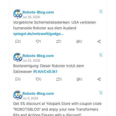
Robots-Blog.com
Jul 29, 2026
Vorgebliche Sicherheitsbedenken: USA verbieten
humanoide Roboter aus dem Ausland
spiegel.de/netzwelt/gadge…
0
1
1
0
Robots-Blog.com
Jul 23, 2026
Bootsreinigung: Dieser Roboter trotzt dem
Salzwasser
ift.tt/cCxDJk1
0
0
0
0
Robots-Blog.com
Jul 9, 2026
Get 5% discount at Yolopark Store with coupon code
"ROBOTSBLOG" and enjoy your new Transformers
Kits and Actions Figures with a discount!