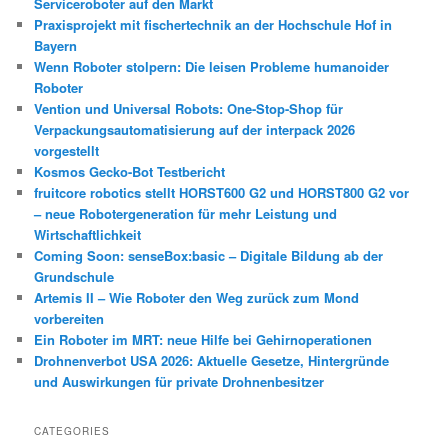
Serviceroboter auf den Markt
Praxisprojekt mit fischertechnik an der Hochschule Hof in
Bayern
Wenn Roboter stolpern: Die leisen Probleme humanoider
Roboter
Vention und Universal Robots: One-Stop-Shop für
Verpackungsautomatisierung auf der interpack 2026
vorgestellt
Kosmos Gecko-Bot Testbericht
fruitcore robotics stellt HORST600 G2 und HORST800 G2 vor
– neue Robotergeneration für mehr Leistung und
Wirtschaftlichkeit
Coming Soon: senseBox:basic – Digitale Bildung ab der
Grundschule
Artemis II – Wie Roboter den Weg zurück zum Mond
vorbereiten
Ein Roboter im MRT: neue Hilfe bei Gehirnoperationen
Drohnenverbot USA 2026: Aktuelle Gesetze, Hintergründe
und Auswirkungen für private Drohnenbesitzer
CATEGORIES