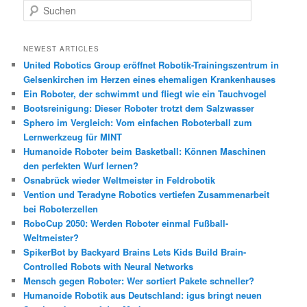
S
u
c
h
NEWEST ARTICLES
e
United Robotics Group eröffnet Robotik-Trainingszentrum in
n
Gelsenkirchen im Herzen eines ehemaligen Krankenhauses
Ein Roboter, der schwimmt und fliegt wie ein Tauchvogel
Bootsreinigung: Dieser Roboter trotzt dem Salzwasser
Sphero im Vergleich: Vom einfachen Roboterball zum
Lernwerkzeug für MINT
Humanoide Roboter beim Basketball: Können Maschinen
den perfekten Wurf lernen?
Osnabrück wieder Weltmeister in Feldrobotik
Vention und Teradyne Robotics vertiefen Zusammenarbeit
bei Roboterzellen
RoboCup 2050: Werden Roboter einmal Fußball-
Weltmeister?
SpikerBot by Backyard Brains Lets Kids Build Brain-
Controlled Robots with Neural Networks
Mensch gegen Roboter: Wer sortiert Pakete schneller?
Humanoide Robotik aus Deutschland: igus bringt neuen