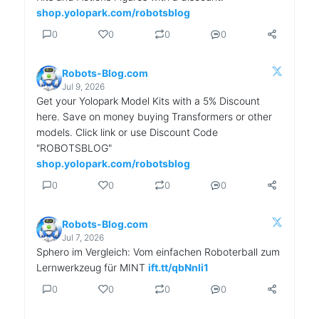
shop.yolopark.com/robotsblog
0
0
0
0
Robots-Blog.com
Jul 9, 2026
Get your Yolopark Model Kits with a 5% Discount
here. Save on money buying Transformers or other
models. Click link or use Discount Code
"ROBOTSBLOG"
shop.yolopark.com/robotsblog
0
0
0
0
Robots-Blog.com
Jul 7, 2026
Sphero im Vergleich: Vom einfachen Roboterball zum
Lernwerkzeug für MINT
ift.tt/qbNnli1
0
0
0
0