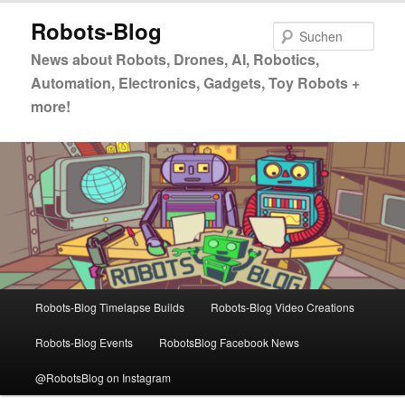
Zum
Robots-Blog
primären
Such
Inhalt
News about Robots, Drones, AI, Robotics,
springen
Automation, Electronics, Gadgets, Toy Robots +
more!
Hauptmenü
Robots-Blog Timelapse Builds
Robots-Blog Video Creations
Robots-Blog Events
RobotsBlog Facebook News
@RobotsBlog on Instagram