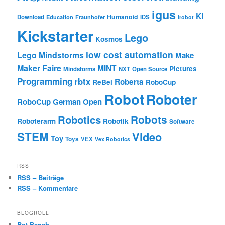
igus
KI
Humanoid
Download
IDS
Education
Fraunhofer
irobot
Kickstarter
Lego
Kosmos
low cost automation
Lego Mindstorms
Make
Maker Faire
MINT
Pictures
Mindstorms
NXT
Open Source
Programming
rbtx
Roberta
ReBel
RoboCup
Robot
Roboter
RoboCup German Open
Robotics
Robots
Roboterarm
Robotik
Software
STEM
Video
Toy
Toys
VEX
Vex Robotics
RSS
RSS – Beiträge
RSS – Kommentare
BLOGROLL
Bot Bench