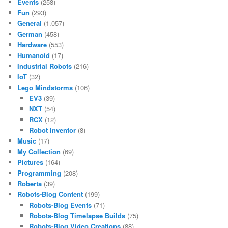
Events
(258)
Fun
(293)
General
(1.057)
German
(458)
Hardware
(553)
Humanoid
(17)
Industrial Robots
(216)
IoT
(32)
Lego Mindstorms
(106)
EV3
(39)
NXT
(54)
RCX
(12)
Robot Inventor
(8)
Music
(17)
My Collection
(69)
Pictures
(164)
Programming
(208)
Roberta
(39)
Robots-Blog Content
(199)
Robots-Blog Events
(71)
Robots-Blog Timelapse Builds
(75)
Robots-Blog Video Creations
(88)