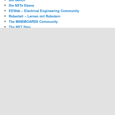
Die NXTe Ebene
EEWeb – Electrical Engineering Community
Roberta® – Lernen mit Robotern
The MINDBOARDS Community
The NXT Step
ROBOTSBLOG @ FACEBOOK
@ROBOTSBLOG TWITTER TIMELINE
Meine Tweets
ADS/WERBUNG