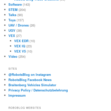
Software
(143)
STEM
(204)
Talks
(90)
Toys
(157)
UAV / Drones
(26)
UGV
(38)
VEX
(27)
VEX EDR
(10)
VEX IQ
(23)
VEX V5
(10)
Video
(254)
SITES
@RobotsBlog on Instagram
RobotsBlog Facebook News
Braitenberg Vehicles Simulator
Privacy Policy / Datenschutzbelehrung
Impressum
ROBOBLOG WEBSITES