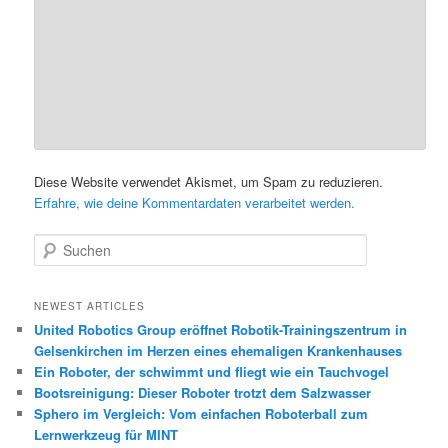
Diese Website verwendet Akismet, um Spam zu reduzieren.
Erfahre, wie deine Kommentardaten verarbeitet werden.
S
u
c
h
NEWEST ARTICLES
e
United Robotics Group eröffnet Robotik-Trainingszentrum in
n
Gelsenkirchen im Herzen eines ehemaligen Krankenhauses
Ein Roboter, der schwimmt und fliegt wie ein Tauchvogel
Bootsreinigung: Dieser Roboter trotzt dem Salzwasser
Sphero im Vergleich: Vom einfachen Roboterball zum
Lernwerkzeug für MINT