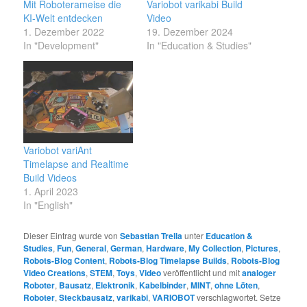
Mit Roboterameise die
Variobot varikabi Build
KI-Welt entdecken
Video
1. Dezember 2022
19. Dezember 2024
In "Development"
In "Education & Studies"
Variobot variAnt
Timelapse and Realtime
Build Videos
1. April 2023
In "English"
Dieser Eintrag wurde von
Sebastian Trella
unter
Education &
Studies
,
Fun
,
General
,
German
,
Hardware
,
My Collection
,
Pictures
,
Robots-Blog Content
,
Robots-Blog Timelapse Builds
,
Robots-Blog
Video Creations
,
STEM
,
Toys
,
Video
veröffentlicht und mit
analoger
Roboter
,
Bausatz
,
Elektronik
,
Kabelbinder
,
MINT
,
ohne Löten
,
Roboter
,
Steckbausatz
,
varikabi
,
VARIOBOT
verschlagwortet. Setze