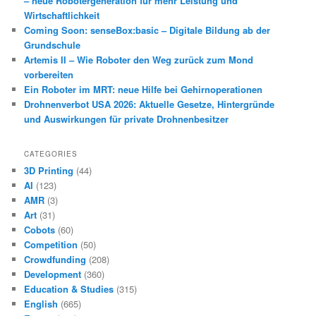
– neue Robotergeneration für mehr Leistung und
Wirtschaftlichkeit
Coming Soon: senseBox:basic – Digitale Bildung ab der
Grundschule
Artemis II – Wie Roboter den Weg zurück zum Mond
vorbereiten
Ein Roboter im MRT: neue Hilfe bei Gehirnoperationen
Drohnenverbot USA 2026: Aktuelle Gesetze, Hintergründe
und Auswirkungen für private Drohnenbesitzer
CATEGORIES
3D Printing
(44)
AI
(123)
AMR
(3)
Art
(31)
Cobots
(60)
Competition
(50)
Crowdfunding
(208)
Development
(360)
Education & Studies
(315)
English
(665)