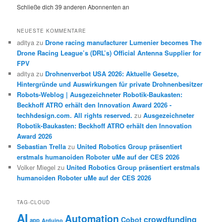
Schließe dich 39 anderen Abonnenten an
NEUESTE KOMMENTARE
aditya
zu
Drone racing manufacturer Lumenier becomes The
Drone Racing League’s (DRL’s) Official Antenna Supplier for
FPV
aditya
zu
Drohnenverbot USA 2026: Aktuelle Gesetze,
Hintergründe und Auswirkungen für private Drohnenbesitzer
Robots-Weblog | Ausgezeichneter Robotik-Baukasten:
Beckhoff ATRO erhält den Innovation Award 2026 -
techhdesign.com. All rights reserved.
zu
Ausgezeichneter
Robotik-Baukasten: Beckhoff ATRO erhält den Innovation
Award 2026
Sebastian Trella
zu
United Robotics Group präsentiert
erstmals humanoiden Roboter uMe auf der CES 2026
Volker Miegel
zu
United Robotics Group präsentiert erstmals
humanoiden Roboter uMe auf der CES 2026
TAG-CLOUD
AI
Automation
crowdfunding
Cobot
app
Arduino