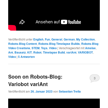
Veröffentlicht unter
English
,
Fun
,
General
,
German
,
My Collection
,
Robots-Blog Content
,
Robots-Blog Timelapse Builds
,
Robots-Blog
Video Creations
,
STEM
,
Toys
,
Video
|
Verschlagwortet mit
Ameise
,
Ant
,
Bausatz
,
KIT
,
Robot
,
Timelapse Build
,
variAnt
,
VARIOBOT
,
Video
|
5
Antworten
Soon on Robots-Blog:
3
Variobot variAnt
Veröffentlicht am
26. Januar 2023
von
Sebastian Trella