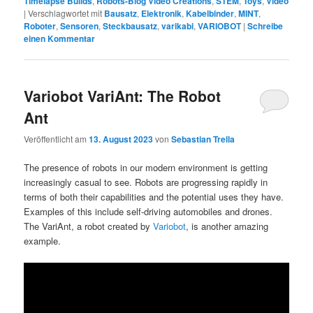
Timelapse Builds
,
Robots-Blog Video Creations
,
STEM
,
Toys
,
Video
|
Verschlagwortet mit
Bausatz
,
Elektronik
,
Kabelbinder
,
MINT
,
Roboter
,
Sensoren
,
Steckbausatz
,
varikabi
,
VARIOBOT
|
Schreibe
einen Kommentar
Variobot VariAnt: The Robot
Ant
Veröffentlicht am
13. August 2023
von
Sebastian Trella
The presence of robots in our modern environment is getting
increasingly casual to see. Robots are progressing rapidly in
terms of both their capabilities and the potential uses they have.
Examples of this include self-driving automobiles and drones.
The VariAnt, a robot created by
Variobot
, is another amazing
example.