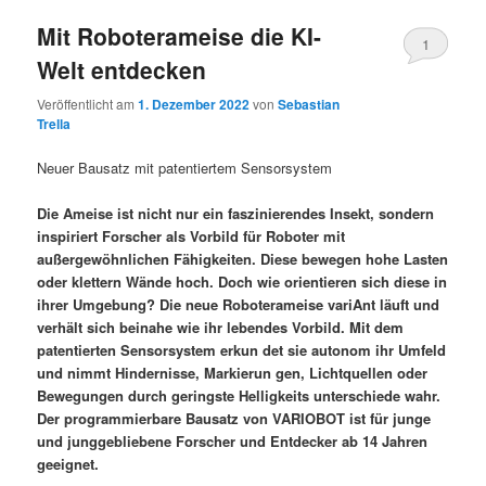
Mit Roboterameise die KI-
1
Welt entdecken
Veröffentlicht am
1. Dezember 2022
von
Sebastian
Trella
Neuer Bausatz mit patentiertem Sensorsystem
Die Ameise ist nicht nur ein faszinierendes Insekt, sondern
inspiriert Forscher als Vorbild für Roboter mit
außergewöhnlichen Fähigkeiten. Diese bewegen hohe Lasten
oder klettern Wände hoch. Doch wie orientieren sich diese in
ihrer Umgebung? Die neue Roboterameise variAnt läuft und
verhält sich beinahe wie ihr lebendes Vorbild. Mit dem
patentierten Sensorsystem erkun det sie autonom ihr Umfeld
und nimmt Hindernisse, Markierun gen, Lichtquellen oder
Bewegungen durch geringste Helligkeits unterschiede wahr.
Der programmierbare Bausatz von VARIOBOT ist für junge
und junggebliebene Forscher und Entdecker ab 14 Jahren
geeignet.