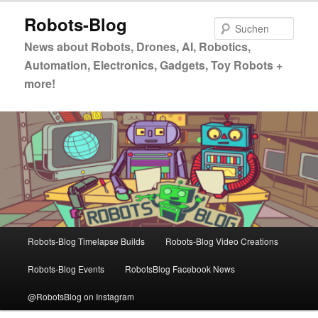
Zum
Zum
Robots-Blog
primären
sekundären
Such
Inhalt
Inhalt
News about Robots, Drones, AI, Robotics,
springen
springen
Automation, Electronics, Gadgets, Toy Robots +
more!
Hauptmenü
Robots-Blog Timelapse Builds
Robots-Blog Video Creations
Robots-Blog Events
RobotsBlog Facebook News
@RobotsBlog on Instagram