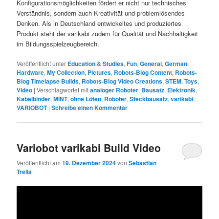
Konfigurationsmöglichkeiten fördert er nicht nur technisches
Verständnis, sondern auch Kreativität und problemlösendes
Denken. Als in Deutschland entwickeltes und produziertes
Produkt steht der varikabi zudem für Qualität und Nachhaltigkeit
im Bildungsspielzeugbereich.
Veröffentlicht unter
Education & Studies
,
Fun
,
General
,
German
,
Hardware
,
My Collection
,
Pictures
,
Robots-Blog Content
,
Robots-
Blog Timelapse Builds
,
Robots-Blog Video Creations
,
STEM
,
Toys
,
Video
|
Verschlagwortet mit
analoger Roboter
,
Bausatz
,
Elektronik
,
Kabelbinder
,
MINT
,
ohne Löten
,
Roboter
,
Steckbausatz
,
varikabi
,
VARIOBOT
|
Schreibe einen Kommentar
Variobot varikabi Build Video
Veröffentlicht am
19. Dezember 2024
von
Sebastian
Trella