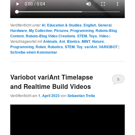
Veröffentlicht unter
AI
,
Education & Studies
,
English
,
General
,
Hardware
,
My Collection
,
Pictures
,
Programming
,
Robots-Blog
Content
,
Robots-Blog Video Creations
,
STEM
,
Toys
,
Video
|
Verschlagwortet mit
Animals
,
Ant
,
Bionics
,
MINT
,
Nature
,
Programming
,
Robot
,
Robotics
,
STEM
,
Toy
,
variAnt
,
VARIOBOT
|
Schreibe einen Kommentar
Variobot variAnt Timelapse
5
and Realtime Build Videos
Veröffentlicht am
1. April 2023
von
Sebastian Trella