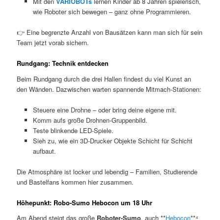
Mit den
VARIOBOTs
lernen Kinder ab 8 Jahren spielerisch,
wie Roboter sich bewegen – ganz ohne Programmieren.
👉 Eine begrenzte Anzahl von Bausätzen kann man sich für sein
Team jetzt vorab sichern.
Rundgang: Technik entdecken
Beim Rundgang durch die drei Hallen findest du viel Kunst an
den Wänden. Dazwischen warten spannende Mitmach-Stationen:
Steuere eine Drohne – oder bring deine eigene mit.
Komm aufs große Drohnen-Gruppenbild.
Teste blinkende LED-Spiele.
Sieh zu, wie ein 3D-Drucker Objekte Schicht für Schicht
aufbaut.
Die Atmosphäre ist locker und lebendig – Familien, Studierende
und Bastelfans kommen hier zusammen.
Höhepunkt: Robo-Sumo Hebocon um 18 Uhr
Am Abend steigt das große
Roboter-Sumo
, auch **
Hebocon
**⁴