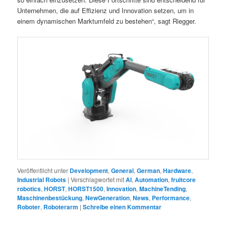
Unternehmen, die auf Effizienz und Innovation setzen, um in
einem dynamischen Marktumfeld zu bestehen“, sagt Riegger.
Veröffentlicht unter
Development
,
General
,
German
,
Hardware
,
Industrial Robots
|
Verschlagwortet mit
AI
,
Automation
,
fruitcore
robotics
,
HORST
,
HORST1500
,
Innovation
,
MachineTending
,
Maschinenbestückung
,
NewGeneration
,
News
,
Performance
,
Roboter
,
Roboterarm
|
Schreibe einen Kommentar