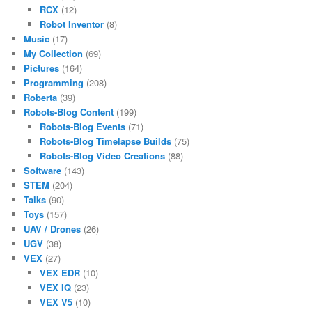
RCX
(12)
Robot Inventor
(8)
Music
(17)
My Collection
(69)
Pictures
(164)
Programming
(208)
Roberta
(39)
Robots-Blog Content
(199)
Robots-Blog Events
(71)
Robots-Blog Timelapse Builds
(75)
Robots-Blog Video Creations
(88)
Software
(143)
STEM
(204)
Talks
(90)
Toys
(157)
UAV / Drones
(26)
UGV
(38)
VEX
(27)
VEX EDR
(10)
VEX IQ
(23)
VEX V5
(10)