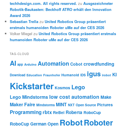
techhdesign.com. All rights reserved.
zu
Ausgezeichneter
Robotik-Baukasten: Beckhoff ATRO erhält den Innovation
Award 2026
Sebastian Trella
zu
United Robotics Group präsentiert
erstmals humanoiden Roboter uMe auf der CES 2026
Volker Miegel
zu
United Robotics Group präsentiert erstmals
humanoiden Roboter uMe auf der CES 2026
TAG-CLOUD
AI
Automation
crowdfunding
Cobot
app
Arduino
igus
KI
Humanoid
Download
IDS
Education
Fraunhofer
irobot
Kickstarter
Lego
Kosmos
low cost automation
Lego Mindstorms
Make
Maker Faire
MINT
Pictures
Mindstorms
NXT
Open Source
Programming
rbtx
Roberta
ReBel
RoboCup
Robot
Roboter
RoboCup German Open