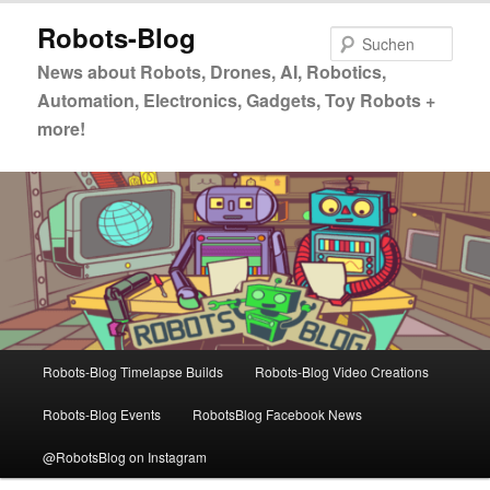
Zum
Zum
Robots-Blog
primären
sekundären
Such
Inhalt
Inhalt
News about Robots, Drones, AI, Robotics,
springen
springen
Automation, Electronics, Gadgets, Toy Robots +
more!
Hauptmenü
Robots-Blog Timelapse Builds
Robots-Blog Video Creations
Robots-Blog Events
RobotsBlog Facebook News
@RobotsBlog on Instagram