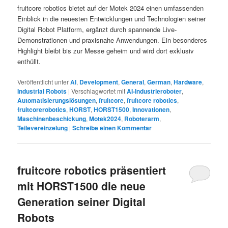
fruitcore robotics bietet auf der Motek 2024 einen umfassenden
Einblick in die neuesten Entwicklungen und Technologien seiner
Digital Robot Platform, ergänzt durch spannende Live-
Demonstrationen und praxisnahe Anwendungen. Ein besonderes
Highlight bleibt bis zur Messe geheim und wird dort exklusiv
enthüllt.
Veröffentlicht unter
AI
,
Development
,
General
,
German
,
Hardware
,
Industrial Robots
|
Verschlagwortet mit
AI-Industrieroboter
,
Automatisierungslösungen
,
fruitcore
,
fruitcore robotics
,
fruitcorerobotics
,
HORST
,
HORST1500
,
Innovationen
,
Maschinenbeschickung
,
Motek2024
,
Roboterarm
,
Teilevereinzelung
|
Schreibe einen Kommentar
fruitcore robotics präsentiert
mit HORST1500 die neue
Generation seiner Digital
Robots