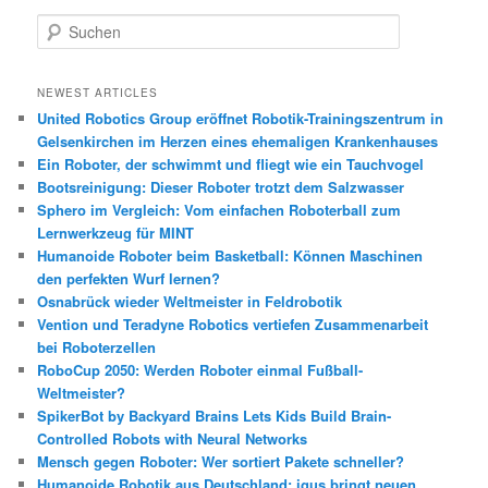
S
u
c
h
NEWEST ARTICLES
e
United Robotics Group eröffnet Robotik-Trainingszentrum in
n
Gelsenkirchen im Herzen eines ehemaligen Krankenhauses
Ein Roboter, der schwimmt und fliegt wie ein Tauchvogel
Bootsreinigung: Dieser Roboter trotzt dem Salzwasser
Sphero im Vergleich: Vom einfachen Roboterball zum
Lernwerkzeug für MINT
Humanoide Roboter beim Basketball: Können Maschinen
den perfekten Wurf lernen?
Osnabrück wieder Weltmeister in Feldrobotik
Vention und Teradyne Robotics vertiefen Zusammenarbeit
bei Roboterzellen
RoboCup 2050: Werden Roboter einmal Fußball-
Weltmeister?
SpikerBot by Backyard Brains Lets Kids Build Brain-
Controlled Robots with Neural Networks
Mensch gegen Roboter: Wer sortiert Pakete schneller?
Humanoide Robotik aus Deutschland: igus bringt neuen