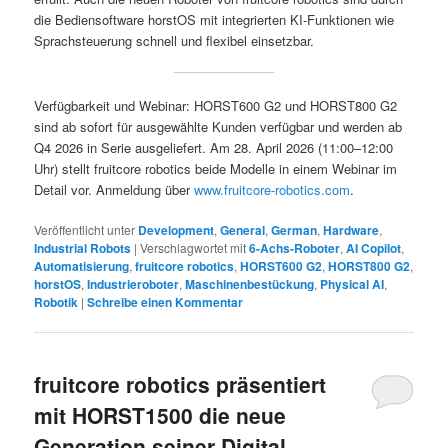
die Bediensoftware horstOS mit integrierten KI-Funktionen wie
Sprachsteuerung schnell und flexibel einsetzbar.
Verfügbarkeit und Webinar: HORST600 G2 und HORST800 G2
sind ab sofort für ausgewählte Kunden verfügbar und werden ab
Q4 2026 in Serie ausgeliefert. Am 28. April 2026 (11:00–12:00
Uhr) stellt fruitcore robotics beide Modelle in einem Webinar im
Detail vor. Anmeldung über
www.fruitcore-robotics.com
.
Veröffentlicht unter
Development
,
General
,
German
,
Hardware
,
Industrial Robots
|
Verschlagwortet mit
6-Achs-Roboter
,
AI Copilot
,
Automatisierung
,
fruitcore robotics
,
HORST600 G2
,
HORST800 G2
,
horstOS
,
Industrieroboter
,
Maschinenbestückung
,
Physical AI
,
Robotik
|
Schreibe einen Kommentar
fruitcore robotics präsentiert
mit HORST1500 die neue
Generation seiner Digital