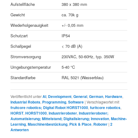
Aufstellfläche
380 x 380 mm
Gewicht
ca. 70k g
Wiederholgenauigkeit
+/- 0,05 mm
Schutzart
IP54
Schallpegel
< 70 dB (A)
Stromversorgung
230VAC, 50-60Hz, typ. 350W
Umgebungstemperatur
5-40 °C
Standardfarbe
RAL 5021 (Wasserblau)
Veröffentlicht unter
AI
,
Development
,
General
,
German
,
Hardware
,
Industrial Robots
,
Programming
,
Software
|
Verschlagwortet mit
fruitcore robotics; Digital Robot HORST1000
,
furitcore robotics
,
HORST
,
HORST1000
,
Industrieroboter
,
Industrieroboter;
Automatisierung; Mittelstand; Digitalisierung; Innovation
,
Machine-
Learning
,
Maschinenbestückung
,
Pick & Place
,
Roboter
|
2
Antworten