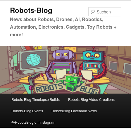
Zum
Zum
Robots-Blog
primären
sekundären
Such
Inhalt
Inhalt
News about Robots, Drones, AI, Robotics,
springen
springen
Automation, Electronics, Gadgets, Toy Robots +
more!
Hauptmenü
Robots-Blog Timelapse Builds
Robots-Blog Video Creations
Robots-Blog Events
RobotsBlog Facebook News
@RobotsBlog on Instagram