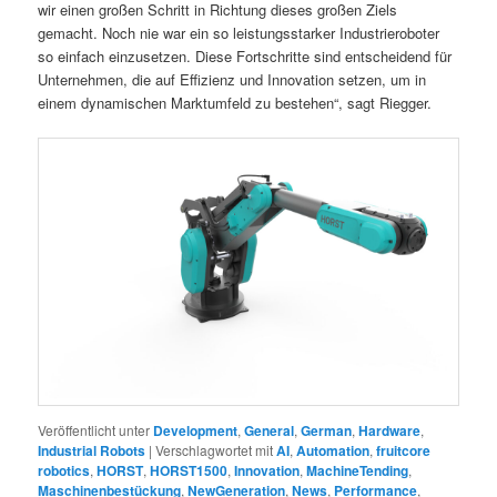
wir einen großen Schritt in Richtung dieses großen Ziels
gemacht. Noch nie war ein so leistungsstarker Industrieroboter
so einfach einzusetzen. Diese Fortschritte sind entscheidend für
Unternehmen, die auf Effizienz und Innovation setzen, um in
einem dynamischen Marktumfeld zu bestehen“, sagt Riegger.
Veröffentlicht unter
Development
,
General
,
German
,
Hardware
,
Industrial Robots
|
Verschlagwortet mit
AI
,
Automation
,
fruitcore
robotics
,
HORST
,
HORST1500
,
Innovation
,
MachineTending
,
Maschinenbestückung
,
NewGeneration
,
News
,
Performance
,