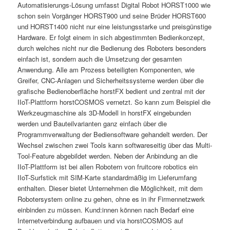
Automatisierungs-Lösung umfasst Digital Robot HORST1000 wie
schon sein Vorgänger HORST900 und seine Brüder HORST600
und HORST1400 nicht nur eine leistungsstarke und preisgünstige
Hardware. Er folgt einem in sich abgestimmten Bedienkonzept,
durch welches nicht nur die Bedienung des Roboters besonders
einfach ist, sondern auch die Umsetzung der gesamten
Anwendung. Alle am Prozess beteiligten Komponenten, wie
Greifer, CNC-Anlagen und Sicherheitssysteme werden über die
grafische Bedienoberfläche horstFX bedient und zentral mit der
IIoT-Plattform horstCOSMOS vernetzt. So kann zum Beispiel die
Werkzeugmaschine als 3D-Modell in horstFX eingebunden
werden und Bauteilvarianten ganz einfach über die
Programmverwaltung der Bediensoftware gehandelt werden. Der
Wechsel zwischen zwei Tools kann softwareseitig über das Multi-
Tool-Feature abgebildet werden. Neben der Anbindung an die
IIoT-Plattform ist bei allen Robotern von fruitcore robotics ein
IIoT-Surfstick mit SIM-Karte standardmäßig im Lieferumfang
enthalten. Dieser bietet Unternehmen die Möglichkeit, mit dem
Robotersystem online zu gehen, ohne es in ihr Firmennetzwerk
einbinden zu müssen. Kund:innen können nach Bedarf eine
Internetverbindung aufbauen und via horstCOSMOS auf