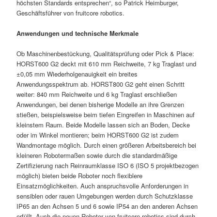
höchsten Standards entsprechen“, so Patrick Heimburger,
Geschäftsführer von fruitcore robotics.
Anwendungen und technische Merkmale
Ob Maschinenbestückung, Qualitätsprüfung oder Pick & Place:
HORST600 G2 deckt mit 610 mm Reichweite, 7 kg Traglast und
±0,05 mm Wiederholgenauigkeit ein breites
Anwendungsspektrum ab. HORST800 G2 geht einen Schritt
weiter: 840 mm Reichweite und 6 kg Traglast erschließen
Anwendungen, bei denen bisherige Modelle an ihre Grenzen
stießen, beispielsweise beim tiefen Eingreifen in Maschinen auf
kleinstem Raum. Beide Modelle lassen sich an Boden, Decke
oder im Winkel montieren; beim HORST600 G2 ist zudem
Wandmontage möglich. Durch einen größeren Arbeitsbereich bei
kleineren Robotermaßen sowie durch die standardmäßige
Zertifizierung nach Reinraumklasse ISO 6 (ISO 5 projektbezogen
möglich) bieten beide Roboter noch flexiblere
Einsatzmöglichkeiten. Auch anspruchsvolle Anforderungen in
sensiblen oder rauen Umgebungen werden durch Schutzklasse
IP65 an den Achsen 5 und 6 sowie IP54 an den anderen Achsen
erfüllt. Auch die neuen Roboter von fruitcore robotics sind durch