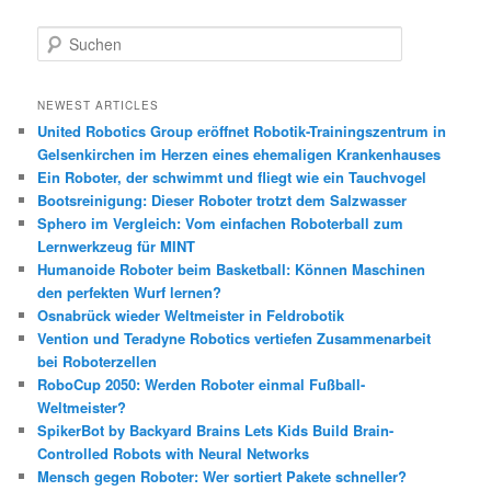
S
u
c
h
NEWEST ARTICLES
e
United Robotics Group eröffnet Robotik-Trainingszentrum in
n
Gelsenkirchen im Herzen eines ehemaligen Krankenhauses
Ein Roboter, der schwimmt und fliegt wie ein Tauchvogel
Bootsreinigung: Dieser Roboter trotzt dem Salzwasser
Sphero im Vergleich: Vom einfachen Roboterball zum
Lernwerkzeug für MINT
Humanoide Roboter beim Basketball: Können Maschinen
den perfekten Wurf lernen?
Osnabrück wieder Weltmeister in Feldrobotik
Vention und Teradyne Robotics vertiefen Zusammenarbeit
bei Roboterzellen
RoboCup 2050: Werden Roboter einmal Fußball-
Weltmeister?
SpikerBot by Backyard Brains Lets Kids Build Brain-
Controlled Robots with Neural Networks
Mensch gegen Roboter: Wer sortiert Pakete schneller?