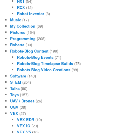
NXT
(54)
RCX
(12)
Robot Inventor
(8)
Music
(17)
My Collection
(69)
Pictures
(164)
Programming
(208)
Roberta
(39)
Robots-Blog Content
(199)
Robots-Blog Events
(71)
Robots-Blog Timelapse Builds
(75)
Robots-Blog Video Creations
(88)
Software
(143)
STEM
(204)
Talks
(90)
Toys
(157)
UAV / Drones
(26)
UGV
(38)
VEX
(27)
VEX EDR
(10)
VEX IQ
(23)
VEX V5
(10)