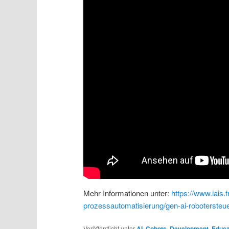
Mehr Informationen unter:
https://www.iais.
prozessautomatisierung/gen-ai-robotersteu
Veröffentlicht unter
AI
,
Cobots
,
Development
,
Educa