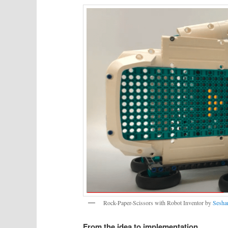
Rock-Paper-Scissors with Robot Inventor by
Sesha
From the idea to implementation