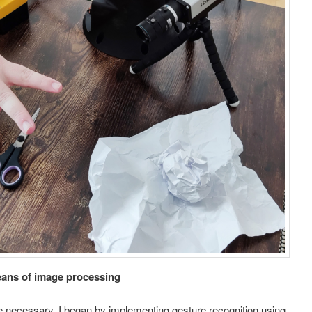
means of image processing
e necessary. I began by implementing gesture recognition using