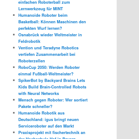
einfachen Roboterball zum
Lernwerkzeug für MINT
Humanoide Roboter beim
Basketball: Können Maschinen den
perfekten Wurf lernen?
Osnabrück wieder Weltmeister in
Feldrobotik
Vention und Teradyne Robotics
vertiefen Zusammenarbeit bei
Roboterzellen
RoboCup 2050: Werden Roboter
einmal Fußball-Weltmeister?
SpikerBot by Backyard Brains Lets
Kids Build Brain-Controlled Robots
with Neural Networks
Mensch gegen Roboter: Wer sortiert
Pakete schneller?
Humanoide Robotik aus
Deutschland: igus bringt neuen
Serviceroboter auf den Markt
Praxisprojekt mit fischertechnik an
der Hochschule Hof in Bayern