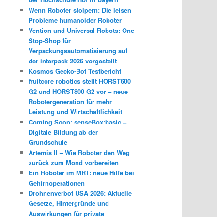
Wenn Roboter stolpern: Die leisen
Probleme humanoider Roboter
Vention und Universal Robots: One-
Stop-Shop für
Verpackungsautomatisierung auf
der interpack 2026 vorgestellt
Kosmos Gecko-Bot Testbericht
fruitcore robotics stellt HORST600
G2 und HORST800 G2 vor – neue
Robotergeneration für mehr
Leistung und Wirtschaftlichkeit
Coming Soon: senseBox:basic –
Digitale Bildung ab der
Grundschule
Artemis II – Wie Roboter den Weg
zurück zum Mond vorbereiten
Ein Roboter im MRT: neue Hilfe bei
Gehirnoperationen
Drohnenverbot USA 2026: Aktuelle
Gesetze, Hintergründe und
Auswirkungen für private