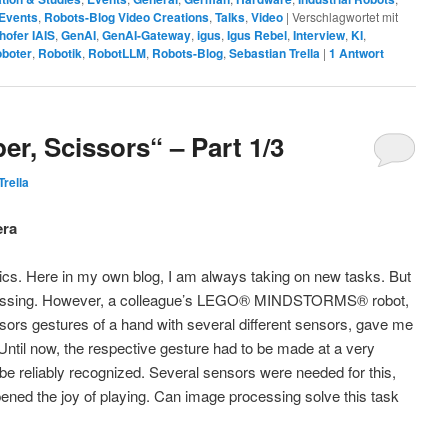
 Events
,
Robots-Blog Video Creations
,
Talks
,
Video
|
Verschlagwortet mit
hofer IAIS
,
GenAI
,
GenAI-Gateway
,
igus
,
Igus Rebel
,
Interview
,
KI
,
boter
,
Robotik
,
RobotLLM
,
Robots-Blog
,
Sebastian Trella
|
1
Antwort
r, Scissors“ – Part 1/3
Trella
era
ics. Here in my own blog, I am always taking on new tasks. But
ocessing. However, a colleague’s LEGO® MINDSTORMS® robot,
sors gestures of a hand with several different sensors, gave me
“ Until now, the respective gesture had to be made at a very
to be reliably recognized. Several sensors were needed for this,
ned the joy of playing. Can image processing solve this task