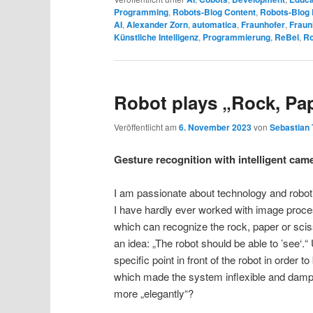
Programming
,
Robots-Blog Content
,
Robots-Blog
AI
,
Alexander Zorn
,
automatica
,
Fraunhofer
,
Fraun
Künstliche Intelligenz
,
Programmierung
,
ReBel
,
Ro
Robot plays „Rock, Pape
Veröffentlicht am
6. November 2023
von
Sebastian 
Gesture recognition with intelligent cam
I am passionate about technology and robot
I have hardly ever worked with image pr
which can recognize the rock, paper or scis
an idea: „The robot should be able to ’see‘.
specific point in front of the robot in order 
which made the system inflexible and dampe
more „elegantly“?