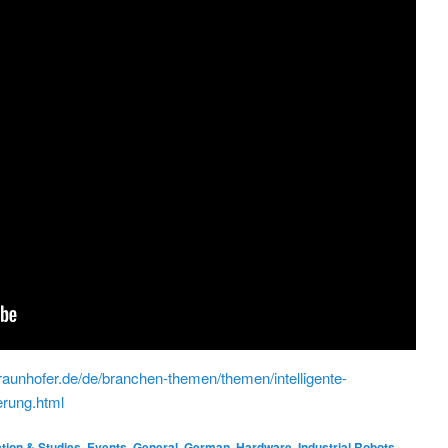
fraunhofer.de/de/branchen-themen/themen/intelligente-
erung.html
tion & Studies
,
Events
,
General
,
German
,
Hardware
,
Industrial Robots
,