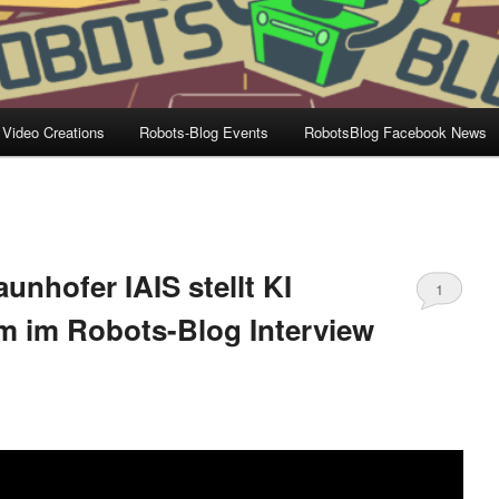
 Video Creations
Robots-Blog Events
RobotsBlog Facebook News
unhofer IAIS stellt KI
1
m im Robots-Blog Interview