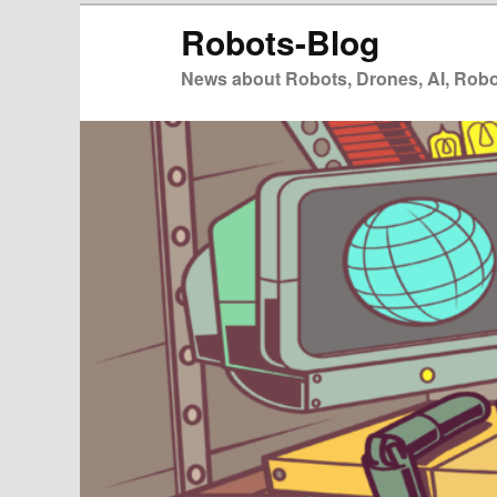
Zum
Zum
Robots-Blog
primären
sekundären
Inhalt
Inhalt
News about Robots, Drones, AI, Robot
springen
springen