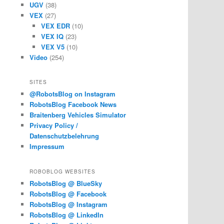
UGV
(38)
VEX
(27)
VEX EDR
(10)
VEX IQ
(23)
VEX V5
(10)
Video
(254)
SITES
@RobotsBlog on Instagram
RobotsBlog Facebook News
Braitenberg Vehicles Simulator
Privacy Policy /
Datenschutzbelehrung
Impressum
ROBOBLOG WEBSITES
RobotsBlog @ BlueSky
RobotsBlog @ Facebook
RobotsBlog @ Instagram
RobotsBlog @ LinkedIn