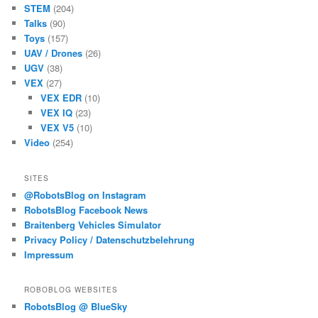
STEM
(204)
Talks
(90)
Toys
(157)
UAV / Drones
(26)
UGV
(38)
VEX
(27)
VEX EDR
(10)
VEX IQ
(23)
VEX V5
(10)
Video
(254)
SITES
@RobotsBlog on Instagram
RobotsBlog Facebook News
Braitenberg Vehicles Simulator
Privacy Policy / Datenschutzbelehrung
Impressum
ROBOBLOG WEBSITES
RobotsBlog @ BlueSky