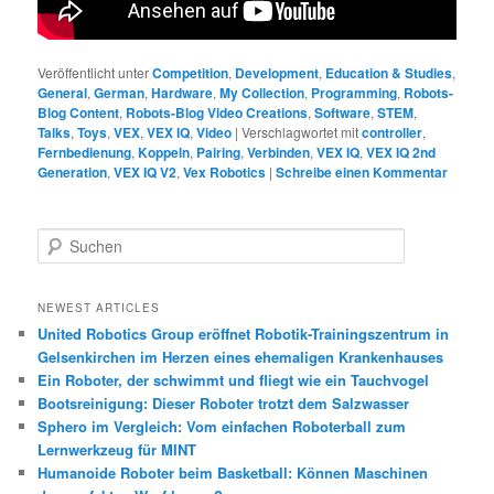
Veröffentlicht unter
Competition
,
Development
,
Education & Studies
,
General
,
German
,
Hardware
,
My Collection
,
Programming
,
Robots-
Blog Content
,
Robots-Blog Video Creations
,
Software
,
STEM
,
Talks
,
Toys
,
VEX
,
VEX IQ
,
Video
|
Verschlagwortet mit
controller
,
Fernbedienung
,
Koppeln
,
Pairing
,
Verbinden
,
VEX IQ
,
VEX IQ 2nd
Generation
,
VEX IQ V2
,
Vex Robotics
|
Schreibe einen Kommentar
S
u
c
h
NEWEST ARTICLES
e
United Robotics Group eröffnet Robotik-Trainingszentrum in
n
Gelsenkirchen im Herzen eines ehemaligen Krankenhauses
Ein Roboter, der schwimmt und fliegt wie ein Tauchvogel
Bootsreinigung: Dieser Roboter trotzt dem Salzwasser
Sphero im Vergleich: Vom einfachen Roboterball zum
Lernwerkzeug für MINT
Humanoide Roboter beim Basketball: Können Maschinen