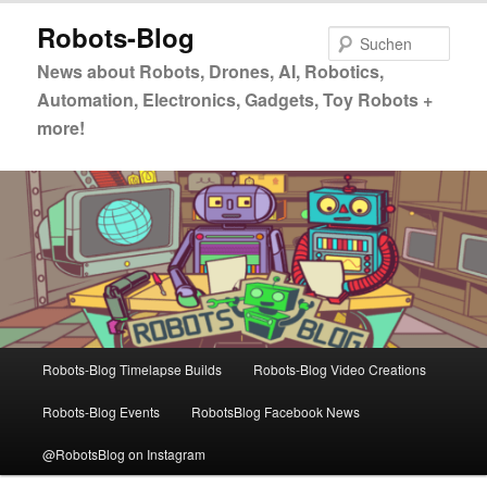
Zum
Zum
Robots-Blog
primären
sekundären
Such
Inhalt
Inhalt
News about Robots, Drones, AI, Robotics,
springen
springen
Automation, Electronics, Gadgets, Toy Robots +
more!
Hauptmenü
Robots-Blog Timelapse Builds
Robots-Blog Video Creations
Robots-Blog Events
RobotsBlog Facebook News
@RobotsBlog on Instagram