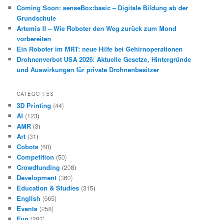
Coming Soon: senseBox:basic – Digitale Bildung ab der
Grundschule
Artemis II – Wie Roboter den Weg zurück zum Mond
vorbereiten
Ein Roboter im MRT: neue Hilfe bei Gehirnoperationen
Drohnenverbot USA 2026: Aktuelle Gesetze, Hintergründe
und Auswirkungen für private Drohnenbesitzer
CATEGORIES
3D Printing
(44)
AI
(123)
AMR
(3)
Art
(31)
Cobots
(60)
Competition
(50)
Crowdfunding
(208)
Development
(360)
Education & Studies
(315)
English
(665)
Events
(258)
Fun
(293)