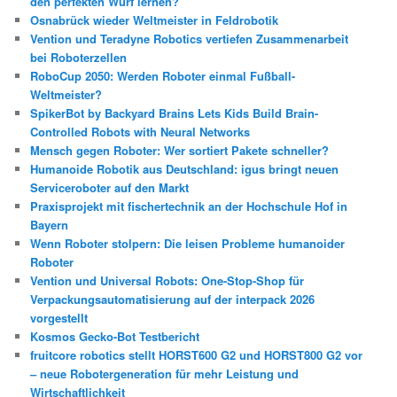
den perfekten Wurf lernen?
Osnabrück wieder Weltmeister in Feldrobotik
Vention und Teradyne Robotics vertiefen Zusammenarbeit
bei Roboterzellen
RoboCup 2050: Werden Roboter einmal Fußball-
Weltmeister?
SpikerBot by Backyard Brains Lets Kids Build Brain-
Controlled Robots with Neural Networks
Mensch gegen Roboter: Wer sortiert Pakete schneller?
Humanoide Robotik aus Deutschland: igus bringt neuen
Serviceroboter auf den Markt
Praxisprojekt mit fischertechnik an der Hochschule Hof in
Bayern
Wenn Roboter stolpern: Die leisen Probleme humanoider
Roboter
Vention und Universal Robots: One-Stop-Shop für
Verpackungsautomatisierung auf der interpack 2026
vorgestellt
Kosmos Gecko-Bot Testbericht
fruitcore robotics stellt HORST600 G2 und HORST800 G2 vor
– neue Robotergeneration für mehr Leistung und
Wirtschaftlichkeit