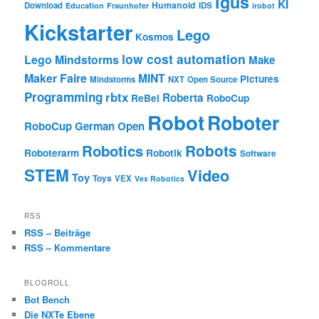
igus
KI
Humanoid
Download
IDS
Education
Fraunhofer
irobot
Kickstarter
Lego
Kosmos
low cost automation
Lego Mindstorms
Make
Maker Faire
MINT
Pictures
Mindstorms
NXT
Open Source
Programming
rbtx
Roberta
ReBel
RoboCup
Robot
Roboter
RoboCup German Open
Robotics
Robots
Roboterarm
Robotik
Software
STEM
Video
Toy
Toys
VEX
Vex Robotics
RSS
RSS – Beiträge
RSS – Kommentare
BLOGROLL
Bot Bench
Die NXTe Ebene