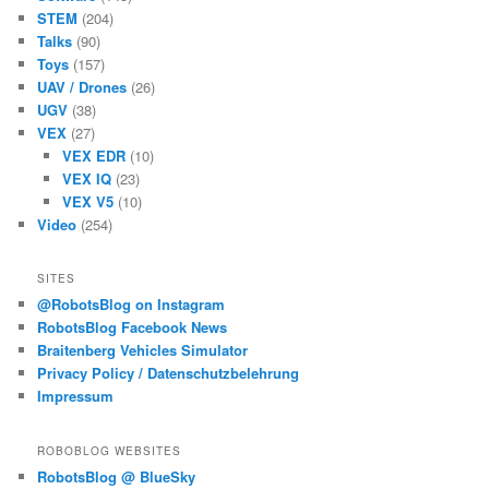
STEM
(204)
Talks
(90)
Toys
(157)
UAV / Drones
(26)
UGV
(38)
VEX
(27)
VEX EDR
(10)
VEX IQ
(23)
VEX V5
(10)
Video
(254)
SITES
@RobotsBlog on Instagram
RobotsBlog Facebook News
Braitenberg Vehicles Simulator
Privacy Policy / Datenschutzbelehrung
Impressum
ROBOBLOG WEBSITES
RobotsBlog @ BlueSky