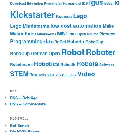
igus
KI
Humanoid
Download
IDS
Education
Fraunhofer
irobot
Kickstarter
Lego
Kosmos
low cost automation
Lego Mindstorms
Make
Maker Faire
MINT
Pictures
Mindstorms
NXT
Open Source
Programming
rbtx
Roberta
ReBel
RoboCup
Robot
Roboter
RoboCup German Open
Robotics
Robots
Roboterarm
Robotik
Software
STEM
Video
Toy
Toys
VEX
Vex Robotics
RSS
RSS – Beiträge
RSS – Kommentare
BLOGROLL
Bot Bench
Die NXTe Ebene