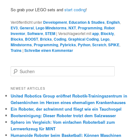
So grab your LEGO sets and
start coding
!
Veröffentlicht unter
Development
,
Education & Studies
,
English
,
EV3
,
General
,
Lego Mindstorms
,
NXT
,
Programming
,
Robot
Inventor
,
Software
,
STEM
|
Verschlagwortet mit
app
,
Blockly
,
Blocks
,
BOOST
,
Bricks
,
Coding
,
Graphical Coding
,
Lego
,
Mindstorms
,
Programming
,
Pybricks
,
Python
,
Scratch
,
SPIKE
,
Trains
|
Schreibe einen Kommentar
S
u
c
h
NEWEST ARTICLES
e
United Robotics Group eröffnet Robotik-Trainingszentrum in
n
Gelsenkirchen im Herzen eines ehemaligen Krankenhauses
Ein Roboter, der schwimmt und fliegt wie ein Tauchvogel
Bootsreinigung: Dieser Roboter trotzt dem Salzwasser
Sphero im Vergleich: Vom einfachen Roboterball zum
Lernwerkzeug für MINT
Humanoide Roboter beim Basketball: Können Maschinen