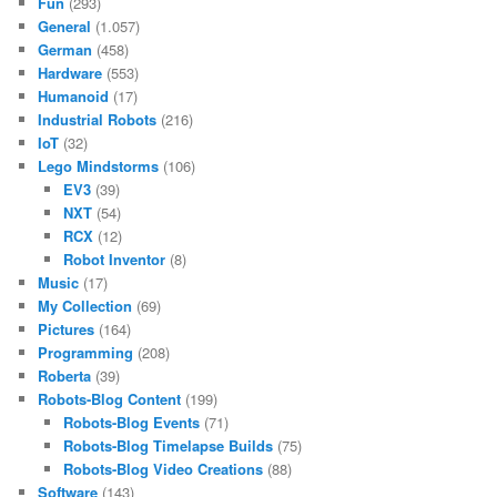
Fun
(293)
General
(1.057)
German
(458)
Hardware
(553)
Humanoid
(17)
Industrial Robots
(216)
IoT
(32)
Lego Mindstorms
(106)
EV3
(39)
NXT
(54)
RCX
(12)
Robot Inventor
(8)
Music
(17)
My Collection
(69)
Pictures
(164)
Programming
(208)
Roberta
(39)
Robots-Blog Content
(199)
Robots-Blog Events
(71)
Robots-Blog Timelapse Builds
(75)
Robots-Blog Video Creations
(88)
Software
(143)