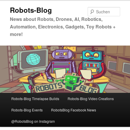
Zum
Zum
Robots-Blog
primären
sekundären
Such
Inhalt
Inhalt
News about Robots, Drones, AI, Robotics,
springen
springen
Automation, Electronics, Gadgets, Toy Robots +
more!
Hauptmenü
Robots-Blog Timelapse Builds
Robots-Blog Video Creations
Robots-Blog Events
RobotsBlog Facebook News
@RobotsBlog on Instagram