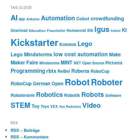
TAG-CLOUD
AI
Automation
crowdfunding
Cobot
app
Arduino
igus
KI
Humanoid
Download
IDS
Education
Fraunhofer
irobot
Kickstarter
Lego
Kosmos
low cost automation
Lego Mindstorms
Make
Maker Faire
MINT
Pictures
Mindstorms
NXT
Open Source
Programming
rbtx
Roberta
ReBel
RoboCup
Robot
Roboter
RoboCup German Open
Robotics
Robots
Roboterarm
Robotik
Software
STEM
Video
Toy
Toys
VEX
Vex Robotics
RSS
RSS – Beiträge
RSS – Kommentare