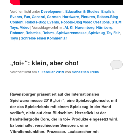
Veröffentlicht unter
Development
,
Education & Studies
,
English
,
Events
,
Fun
,
General
,
German
,
Hardware
,
Pictures
,
Robots-Blog
Content
,
Robots-Blog Events
,
Robots-Blog Video Creations
,
STEM
,
Toys
,
Video
|
Verschlagwortet mit
AI
,
KI
,
Nuremberg
,
Nürnberg
,
Roboter
,
Robotics
,
Robots
,
Spielwarenmesse
,
Spielzeug
,
Toy Fair
,
Toys
|
Schreibe einen Kommentar
„toi+“: klein, aber oho!
Veröffentlicht am
1. Februar 2019
von
Sebastian Trella
Ravensburger präsentiert auf der Internationalen
Spielwarenmesse 2019 „toi+“, eine Spielzeugkonsole, mit
der das Spielerlebnis mit einem Spielzeug in der Hand
verläuft, nicht auf dem Bildschirm. Herzstück ist der
handtellergroße Core, der in toi+ Produkte eingesetzt wird.
Er beinhaltet verschiedene Sensoren, eine
Vibrationsfunktion, Prozessor, Lautsprecher mit