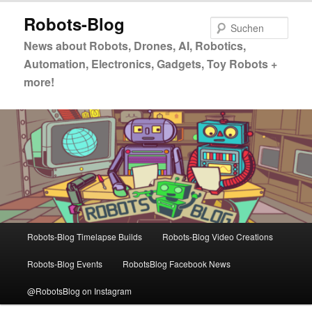
Zum
Zum
Robots-Blog
primären
sekundären
Such
Inhalt
Inhalt
News about Robots, Drones, AI, Robotics,
springen
springen
Automation, Electronics, Gadgets, Toy Robots +
more!
Hauptmenü
Robots-Blog Timelapse Builds
Robots-Blog Video Creations
Robots-Blog Events
RobotsBlog Facebook News
@RobotsBlog on Instagram