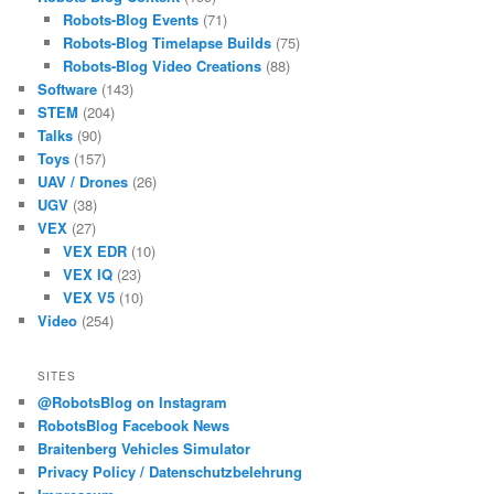
Robots-Blog Events
(71)
Robots-Blog Timelapse Builds
(75)
Robots-Blog Video Creations
(88)
Software
(143)
STEM
(204)
Talks
(90)
Toys
(157)
UAV / Drones
(26)
UGV
(38)
VEX
(27)
VEX EDR
(10)
VEX IQ
(23)
VEX V5
(10)
Video
(254)
SITES
@RobotsBlog on Instagram
RobotsBlog Facebook News
Braitenberg Vehicles Simulator
Privacy Policy / Datenschutzbelehrung