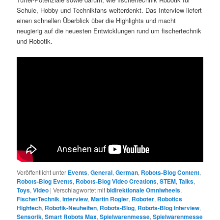
Schule, Hobby und Technikfans weiterdenkt. Das Interview liefert
einen schnellen Überblick über die Highlights und macht
neugierig auf die neuesten Entwicklungen rund um fischertechnik
und Robotik.
Veröffentlicht unter
Events
,
General
,
German
,
Robots-Blog Content
,
Robots-Blog Events
,
Robots-Blog Video Creations
,
STEM
,
Talks
,
Toys
,
Video
|
Verschlagwortet mit
bidirektionale Omniwheels
,
FischerTechnik
,
Interview
,
Martin Rogler
,
Roboter
,
Robotics
Hightech
,
Robotik-Neuheiten
,
Robots-Blog
,
Robots-Blog Interview
,
Sensorik
,
Smart Robots Max
,
Spielwarenmesse
,
Spielwarenmesse