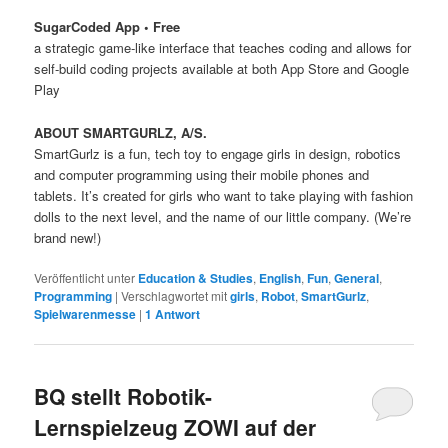
SugarCoded App
•
Free
a strategic game-like interface that teaches coding and allows for
self-build coding projects available at both App Store and Google
Play
ABOUT SMARTGURLZ, A/S.
SmartGurlz is a fun, tech toy to engage girls in design, robotics
and computer programming using their mobile phones and
tablets. It’s created for girls who want to take playing with fashion
dolls to the next level, and the name of our little company. (We’re
brand new!)
Veröffentlicht unter
Education & Studies
,
English
,
Fun
,
General
,
Programming
|
Verschlagwortet mit
girls
,
Robot
,
SmartGurlz
,
Spielwarenmesse
|
1
Antwort
BQ stellt Robotik-
Lernspielzeug ZOWI auf der