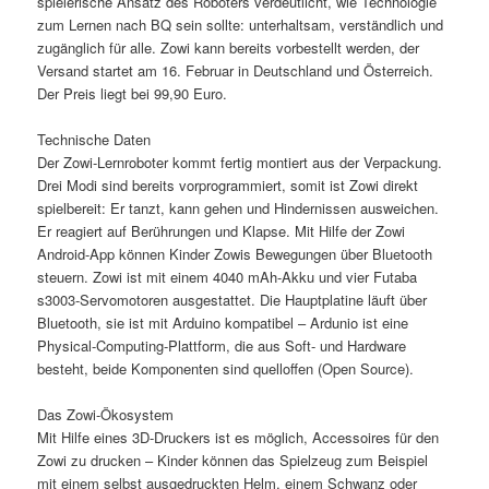
spielerische Ansatz des Roboters verdeutlicht, wie Technologie
zum Lernen nach BQ sein sollte: unterhaltsam, verständlich und
zugänglich für alle. Zowi kann bereits vorbestellt werden, der
Versand startet am 16. Februar in Deutschland und Österreich.
Der Preis liegt bei 99,90 Euro.
Technische Daten
Der Zowi-Lernroboter kommt fertig montiert aus der Verpackung.
Drei Modi sind bereits vorprogrammiert, somit ist Zowi direkt
spielbereit: Er tanzt, kann gehen und Hindernissen ausweichen.
Er reagiert auf Berührungen und Klapse. Mit Hilfe der Zowi
Android-App können Kinder Zowis Bewegungen über Bluetooth
steuern. Zowi ist mit einem 4040 mAh-Akku und vier Futaba
s3003-Servomotoren ausgestattet. Die Hauptplatine läuft über
Bluetooth, sie ist mit Arduino kompatibel – Ardunio ist eine
Physical-Computing-Plattform, die aus Soft- und Hardware
besteht, beide Komponenten sind quelloffen (Open Source).
Das Zowi-Ökosystem
Mit Hilfe eines 3D-Druckers ist es möglich, Accessoires für den
Zowi zu drucken – Kinder können das Spielzeug zum Beispiel
mit einem selbst ausgedruckten Helm, einem Schwanz oder