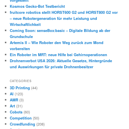
vorgestellt
Kosmos Gecko-Bot Testbericht
fruitcore robotics stellt HORST600 G2 und HORST800 G2 vor
– neue Robotergeneration für mehr Leistung und
Wirtschaftlichkeit
Coming Soon: senseBox:basic – Digitale Bildung ab der
Grundschule
Artemis II – Wie Roboter den Weg zurück zum Mond
vorbereiten
Ein Roboter im MRT: neue Hilfe bei Gehirnoperationen
Drohnenverbot USA 2026: Aktuelle Gesetze, Hintergründe
und Auswirkungen für private Drohnenbesitzer
CATEGORIES
3D Printing
(44)
AI
(123)
AMR
(3)
Art
(31)
Cobots
(60)
Competition
(50)
Crowdfunding
(208)