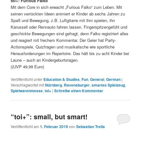
toi+: Furious Falko
Mit dem Core in sich erwacht „Furious Falko“ zum Leben. Mit
seinen verrückten Ideen animiert er Kinder ab sechs Jahren zu
Spaß und Bewegung, z.B. Luftgitarre mit ihm spielen, ihn
Karussell oder Rennauto fahren lassen. Fingerspitzengefühl und
geschickte Bewegungen sind gefragt, denn Falko registriert alles
und reagiert mit frechem Kommentar. Der Geier hat Party-
Actionspiele, Quizfragen und musikalische wie sportliche
Herausforderungen im Repertoire. Das hält bis zu acht Kinder bei
Laune – auch an Kindergeburtstagen.
((UVP 49,99 Euro)
Veröffentlicht unter
Education & Studies
,
Fun
,
General
,
German
|
Verschlagwortet mit
Nürnberg
,
Ravensburger
,
smartes Spielzeug
,
Spielwarenmesse
,
toi+
|
Schreibe einen Kommentar
“toi+”: small, but smart!
Veröffentlicht am
1. Februar 2019
von
Sebastian Trella