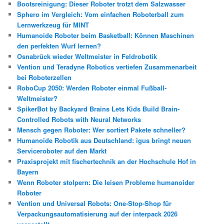
Bootsreinigung: Dieser Roboter trotzt dem Salzwasser
Sphero im Vergleich: Vom einfachen Roboterball zum
Lernwerkzeug für MINT
Humanoide Roboter beim Basketball: Können Maschinen
den perfekten Wurf lernen?
Osnabrück wieder Weltmeister in Feldrobotik
Vention und Teradyne Robotics vertiefen Zusammenarbeit
bei Roboterzellen
RoboCup 2050: Werden Roboter einmal Fußball-
Weltmeister?
SpikerBot by Backyard Brains Lets Kids Build Brain-
Controlled Robots with Neural Networks
Mensch gegen Roboter: Wer sortiert Pakete schneller?
Humanoide Robotik aus Deutschland: igus bringt neuen
Serviceroboter auf den Markt
Praxisprojekt mit fischertechnik an der Hochschule Hof in
Bayern
Wenn Roboter stolpern: Die leisen Probleme humanoider
Roboter
Vention und Universal Robots: One-Stop-Shop für
Verpackungsautomatisierung auf der interpack 2026