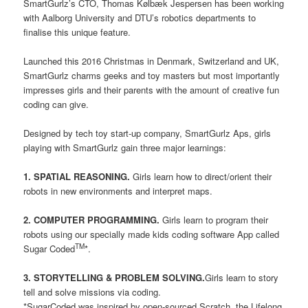
SmartGurlz’s CTO, Thomas Kølbæk Jespersen has been working
with Aalborg University and DTU’s robotics departments to
finalise this unique feature.
Launched this 2016 Christmas in Denmark, Switzerland and UK,
SmartGurlz charms geeks and toy masters but most importantly
impresses girls and their parents with the amount of creative fun
coding can give.
Designed by tech toy start-up company, SmartGurlz Aps, girls
playing with SmartGurlz gain three major learnings:
1. SPATIAL REASONING.
Girls learn how to direct/orient their
robots in new environments and interpret maps.
2. COMPUTER PROGRAMMING.
Girls learn to program their
robots using our specially made kids coding software App called
TM
Sugar Coded
*.
3. STORYTELLING & PROBLEM SOLVING.
Girls learn to story
tell and solve missions via coding.
*SugarCoded was inspired by open-sourced Scratch, the Lifelong