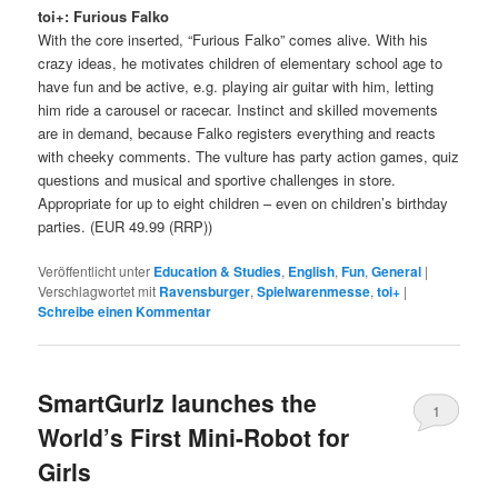
toi+: Furious Falko
With the core inserted, “Furious Falko” comes alive. With his
crazy ideas, he motivates children of elementary school age to
have fun and be active, e.g. playing air guitar with him, letting
him ride a carousel or racecar. Instinct and skilled movements
are in demand, because Falko registers everything and reacts
with cheeky comments. The vulture has party action games, quiz
questions and musical and sportive challenges in store.
Appropriate for up to eight children – even on children’s birthday
parties. (EUR 49.99 (RRP))
Veröffentlicht unter
Education & Studies
,
English
,
Fun
,
General
|
Verschlagwortet mit
Ravensburger
,
Spielwarenmesse
,
toi+
|
Schreibe einen Kommentar
SmartGurlz launches the
1
World’s First Mini-Robot for
Girls