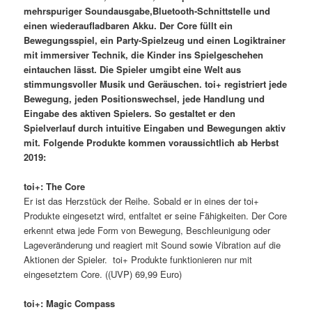
mehrspuriger Soundausgabe,Bluetooth-Schnittstelle und
einen wiederaufladbaren Akku. Der Core füllt ein
Bewegungsspiel, ein Party-Spielzeug und einen Logiktrainer
mit immersiver Technik, die Kinder ins Spielgeschehen
eintauchen lässt. Die Spieler umgibt eine Welt aus
stimmungsvoller Musik und Geräuschen. toi+ registriert jede
Bewegung, jeden Positionswechsel, jede Handlung und
Eingabe des aktiven Spielers. So gestaltet er den
Spielverlauf durch intuitive Eingaben und Bewegungen aktiv
mit. Folgende Produkte kommen voraussichtlich ab Herbst
2019:
toi+: The Core
Er ist das Herzstück der Reihe. Sobald er in eines der toi+
Produkte eingesetzt wird, entfaltet er seine Fähigkeiten. Der Core
erkennt etwa jede Form von Bewegung, Beschleunigung oder
Lageveränderung und reagiert mit Sound sowie Vibration auf die
Aktionen der Spieler. toi+ Produkte funktionieren nur mit
eingesetztem Core. ((UVP) 69,99 Euro)
toi+: Magic Compass