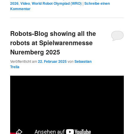
2026
,
Video
,
World Robot Olympiad (WRO)
|
Schreibe einen
Kommentar
Robots-Blog showing all the
robots at Spielwarenmesse
Nuremberg 2025
Veröffentlicht am
22. Februar 2025
von
Sebastian
Trella