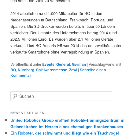
und somit die Welt zu verbessern.
2014 arbeiteten rund 1.000 Mitarbeiter für BQ in den
Niederlassungen in Deutschland, Frankreich, Portugal und
Spanien. Die 3D-Drucker werden bereits in über 50 Ländern
vertrieben. Der Umsatz des Unternehmens betrug 2014 rund
202,5 Millionen Euro. Es wurden über 2,1 Millionen Geräte
verkauft. Das BQ Aquaris E5 war 2014 das am zweithäufigsten
verkaufte Smartphone ohne Vertragsbindung in Spanien.
Veröffentlicht unter
Events
,
General
,
German
|
Verschlagwortet mit
BQ
,
Nürnberg
,
Spielwarenmesse
,
Zowi
|
Schreibe einen
Kommentar
S
u
c
h
NEWEST ARTICLES
e
United Robotics Group eröffnet Robotik-Trainingszentrum in
n
Gelsenkirchen im Herzen eines ehemaligen Krankenhauses
Ein Roboter, der schwimmt und fliegt wie ein Tauchvogel