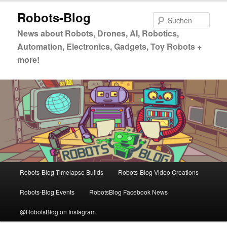
Zum
Zum
Robots-Blog
primären
sekundären
Such
Inhalt
Inhalt
News about Robots, Drones, AI, Robotics,
springen
springen
Automation, Electronics, Gadgets, Toy Robots +
more!
Hauptmenü
Robots-Blog Timelapse Builds
Robots-Blog Video Creations
Robots-Blog Events
RobotsBlog Facebook News
@RobotsBlog on Instagram