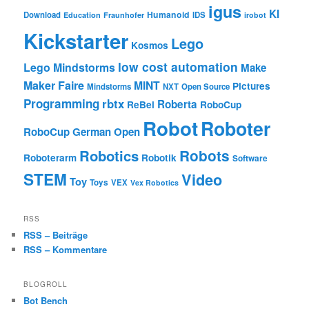
igus
KI
Humanoid
Download
IDS
Education
Fraunhofer
irobot
Kickstarter
Lego
Kosmos
low cost automation
Lego Mindstorms
Make
Maker Faire
MINT
Pictures
Mindstorms
NXT
Open Source
Programming
rbtx
Roberta
ReBel
RoboCup
Robot
Roboter
RoboCup German Open
Robotics
Robots
Roboterarm
Robotik
Software
STEM
Video
Toy
Toys
VEX
Vex Robotics
RSS
RSS – Beiträge
RSS – Kommentare
BLOGROLL
Bot Bench