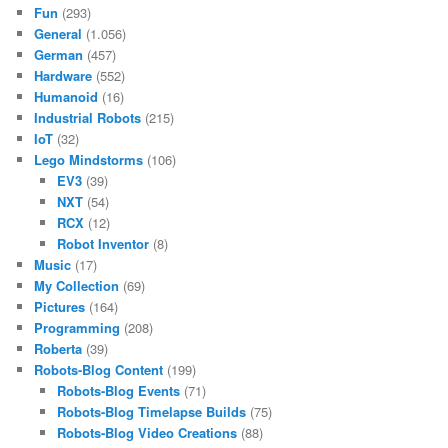
Fun
(293)
General
(1.056)
German
(457)
Hardware
(552)
Humanoid
(16)
Industrial Robots
(215)
IoT
(32)
Lego Mindstorms
(106)
EV3
(39)
NXT
(54)
RCX
(12)
Robot Inventor
(8)
Music
(17)
My Collection
(69)
Pictures
(164)
Programming
(208)
Roberta
(39)
Robots-Blog Content
(199)
Robots-Blog Events
(71)
Robots-Blog Timelapse Builds
(75)
Robots-Blog Video Creations
(88)