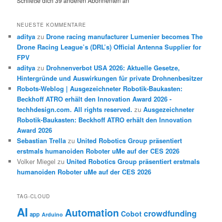
Schließe dich 39 anderen Abonnenten an
NEUESTE KOMMENTARE
aditya
zu
Drone racing manufacturer Lumenier becomes The
Drone Racing League’s (DRL’s) Official Antenna Supplier for
FPV
aditya
zu
Drohnenverbot USA 2026: Aktuelle Gesetze,
Hintergründe und Auswirkungen für private Drohnenbesitzer
Robots-Weblog | Ausgezeichneter Robotik-Baukasten:
Beckhoff ATRO erhält den Innovation Award 2026 -
techhdesign.com. All rights reserved.
zu
Ausgezeichneter
Robotik-Baukasten: Beckhoff ATRO erhält den Innovation
Award 2026
Sebastian Trella
zu
United Robotics Group präsentiert
erstmals humanoiden Roboter uMe auf der CES 2026
Volker Miegel
zu
United Robotics Group präsentiert erstmals
humanoiden Roboter uMe auf der CES 2026
TAG-CLOUD
AI
Automation
crowdfunding
Cobot
app
Arduino