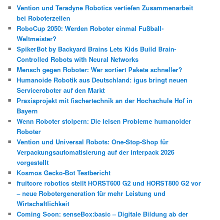
Vention und Teradyne Robotics vertiefen Zusammenarbeit
bei Roboterzellen
RoboCup 2050: Werden Roboter einmal Fußball-
Weltmeister?
SpikerBot by Backyard Brains Lets Kids Build Brain-
Controlled Robots with Neural Networks
Mensch gegen Roboter: Wer sortiert Pakete schneller?
Humanoide Robotik aus Deutschland: igus bringt neuen
Serviceroboter auf den Markt
Praxisprojekt mit fischertechnik an der Hochschule Hof in
Bayern
Wenn Roboter stolpern: Die leisen Probleme humanoider
Roboter
Vention und Universal Robots: One-Stop-Shop für
Verpackungsautomatisierung auf der interpack 2026
vorgestellt
Kosmos Gecko-Bot Testbericht
fruitcore robotics stellt HORST600 G2 und HORST800 G2 vor
– neue Robotergeneration für mehr Leistung und
Wirtschaftlichkeit
Coming Soon: senseBox:basic – Digitale Bildung ab der