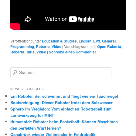
Veröffentlicht unter
Education & Studies
,
English
,
EV3
,
General
,
Programming
,
Roberta
,
Video
|
Verschlagwortet mit
Open Roberta
,
Roberta
,
Tufts
,
Video
|
Schreibe einen Kommentar
S
u
c
h
NEWEST ARTICLES
e
Ein Roboter, der schwimmt und fliegt wie ein Tauchvogel
n
Bootsreinigung: Dieser Roboter trotzt dem Salzwasser
Sphero im Vergleich: Vom einfachen Roboterball zum
Lernwerkzeug für MINT
Humanoide Roboter beim Basketball: Können Maschinen
den perfekten Wurf lernen?
Osnabrück wieder Weltmeister in Feldrobotik