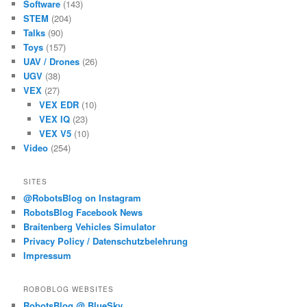
Software
(143)
STEM
(204)
Talks
(90)
Toys
(157)
UAV / Drones
(26)
UGV
(38)
VEX
(27)
VEX EDR
(10)
VEX IQ
(23)
VEX V5
(10)
Video
(254)
SITES
@RobotsBlog on Instagram
RobotsBlog Facebook News
Braitenberg Vehicles Simulator
Privacy Policy / Datenschutzbelehrung
Impressum
ROBOBLOG WEBSITES
RobotsBlog @ BlueSky