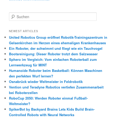
S
u
c
h
NEWEST ARTICLES
e
United Robotics Group eröffnet Robotik-Trainingszentrum in
n
Gelsenkirchen im Herzen eines ehemaligen Krankenhauses
Ein Roboter, der schwimmt und fliegt wie ein Tauchvogel
Bootsreinigung: Dieser Roboter trotzt dem Salzwasser
Sphero im Vergleich: Vom einfachen Roboterball zum
Lernwerkzeug für MINT
Humanoide Roboter beim Basketball: Können Maschinen
den perfekten Wurf lernen?
Osnabrück wieder Weltmeister in Feldrobotik
Vention und Teradyne Robotics vertiefen Zusammenarbeit
bei Roboterzellen
RoboCup 2050: Werden Roboter einmal Fußball-
Weltmeister?
SpikerBot by Backyard Brains Lets Kids Build Brain-
Controlled Robots with Neural Networks