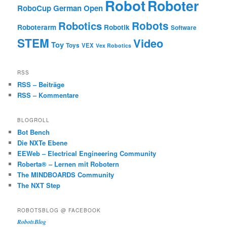
Robot
Roboter
RoboCup German Open
Robotics
Robots
Roboterarm
Robotik
Software
STEM
Video
Toy
Toys
VEX
Vex Robotics
RSS
RSS – Beiträge
RSS – Kommentare
BLOGROLL
Bot Bench
Die NXTe Ebene
EEWeb – Electrical Engineering Community
Roberta® – Lernen mit Robotern
The MINDBOARDS Community
The NXT Step
ROBOTSBLOG @ FACEBOOK
RobotsBlog