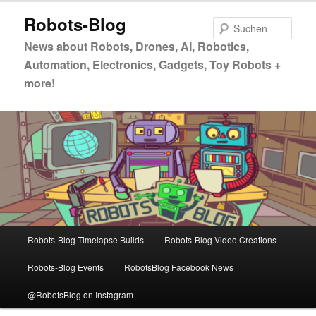
Zum
Zum
Robots-Blog
primären
sekundären
Such
Inhalt
Inhalt
News about Robots, Drones, AI, Robotics,
springen
springen
Automation, Electronics, Gadgets, Toy Robots +
more!
Hauptmenü
Robots-Blog Timelapse Builds
Robots-Blog Video Creations
Robots-Blog Events
RobotsBlog Facebook News
@RobotsBlog on Instagram