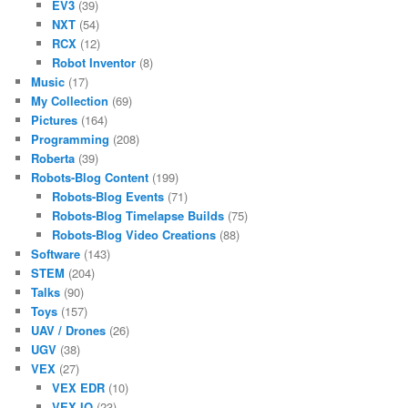
EV3
(39)
NXT
(54)
RCX
(12)
Robot Inventor
(8)
Music
(17)
My Collection
(69)
Pictures
(164)
Programming
(208)
Roberta
(39)
Robots-Blog Content
(199)
Robots-Blog Events
(71)
Robots-Blog Timelapse Builds
(75)
Robots-Blog Video Creations
(88)
Software
(143)
STEM
(204)
Talks
(90)
Toys
(157)
UAV / Drones
(26)
UGV
(38)
VEX
(27)
VEX EDR
(10)
VEX IQ
(23)