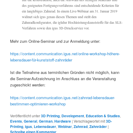
des geeigneten Fertigungsverfahrens sind entscheidende Kriterien für
ein langlebiges Zahnrad. In einem Live-Webinar am 31. Januar 2019
widmet sich igus genau diesen Themen und stellt den
Zahnradkonfigurator, die iglidur Hochleistungskunststoffe für das SLS-
Verfahren sowie den igus 3D-Druckservice vor.
Mehr zum Online-Seminar und zur Anmeldung unter:
https://content.communication.igus.net/online-workshop-höhere-
lebensdauer-für-kunststoff-zahnräder
Ist die Teilnahme aus terminlichen Gründen nicht möglich, kann
die Seminar-Aufzeichnung im Anschluss an die Veranstaltung
zugeschickt werden:
https://content.communication.igus.net/zahnrad-lebensdauer-
bestimmen-optimieren-workshop
Veröffentlicht unter
3D Printing
,
Development
,
Education & Studies
,
Events
,
General
,
German
,
Hardware
|
Verschlagwortet mit
3D-
Printing
,
igus
,
Lebensdauer
,
Webinar
,
Zahnrad
,
Zahnräder
|
Schreibe einen Kommentar