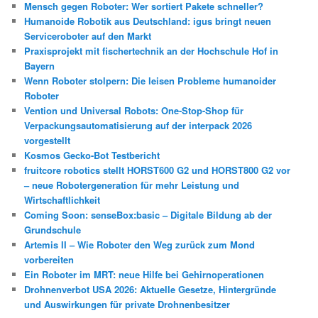
Mensch gegen Roboter: Wer sortiert Pakete schneller?
Humanoide Robotik aus Deutschland: igus bringt neuen
Serviceroboter auf den Markt
Praxisprojekt mit fischertechnik an der Hochschule Hof in
Bayern
Wenn Roboter stolpern: Die leisen Probleme humanoider
Roboter
Vention und Universal Robots: One-Stop-Shop für
Verpackungsautomatisierung auf der interpack 2026
vorgestellt
Kosmos Gecko-Bot Testbericht
fruitcore robotics stellt HORST600 G2 und HORST800 G2 vor
– neue Robotergeneration für mehr Leistung und
Wirtschaftlichkeit
Coming Soon: senseBox:basic – Digitale Bildung ab der
Grundschule
Artemis II – Wie Roboter den Weg zurück zum Mond
vorbereiten
Ein Roboter im MRT: neue Hilfe bei Gehirnoperationen
Drohnenverbot USA 2026: Aktuelle Gesetze, Hintergründe
und Auswirkungen für private Drohnenbesitzer