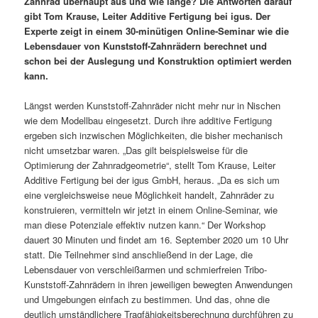
Zahnrad überhaupt aus und wie lange? Die Antworten darauf
gibt Tom Krause, Leiter Additive Fertigung bei igus. Der
Experte zeigt in einem 30-minütigen Online-Seminar wie die
Lebensdauer von Kunststoff-Zahnrädern berechnet und
schon bei der Auslegung und Konstruktion optimiert werden
kann.
Längst werden Kunststoff-Zahnräder nicht mehr nur in Nischen
wie dem Modellbau eingesetzt. Durch ihre additive Fertigung
ergeben sich inzwischen Möglichkeiten, die bisher mechanisch
nicht umsetzbar waren. „Das gilt beispielsweise für die
Optimierung der Zahnradgeometrie“, stellt Tom Krause, Leiter
Additive Fertigung bei der igus GmbH, heraus. „Da es sich um
eine vergleichsweise neue Möglichkeit handelt, Zahnräder zu
konstruieren, vermitteln wir jetzt in einem Online-Seminar, wie
man diese Potenziale effektiv nutzen kann.“ Der Workshop
dauert 30 Minuten und findet am 16. September 2020 um 10 Uhr
statt. Die Teilnehmer sind anschließend in der Lage, die
Lebensdauer von verschleißarmen und schmierfreien Tribo-
Kunststoff-Zahnrädern in ihren jeweiligen bewegten Anwendungen
und Umgebungen einfach zu bestimmen. Und das, ohne die
deutlich umständlichere Tragfähigkeitsberechnung durchführen zu