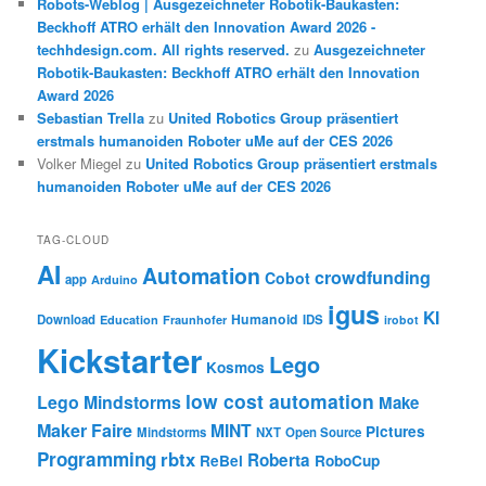
Robots-Weblog | Ausgezeichneter Robotik-Baukasten:
Beckhoff ATRO erhält den Innovation Award 2026 -
techhdesign.com. All rights reserved.
zu
Ausgezeichneter
Robotik-Baukasten: Beckhoff ATRO erhält den Innovation
Award 2026
Sebastian Trella
zu
United Robotics Group präsentiert
erstmals humanoiden Roboter uMe auf der CES 2026
Volker Miegel
zu
United Robotics Group präsentiert erstmals
humanoiden Roboter uMe auf der CES 2026
TAG-CLOUD
AI
Automation
crowdfunding
Cobot
app
Arduino
igus
KI
Humanoid
Download
IDS
Education
Fraunhofer
irobot
Kickstarter
Lego
Kosmos
low cost automation
Lego Mindstorms
Make
Maker Faire
MINT
Pictures
Mindstorms
NXT
Open Source
Programming
rbtx
Roberta
ReBel
RoboCup