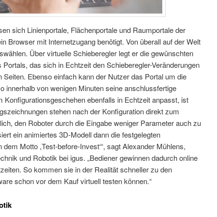
sen sich Linienportale, Flächenportale und Raumportale der
 ein Browser mit Internetzugang benötigt. Von überall auf der Welt
swählen. Über virtuelle Schieberegler legt er die gewünschten
 Portals, das sich in Echtzeit den Schieberegler-Veränderungen
en Seiten. Ebenso einfach kann der Nutzer das Portal um die
so innerhalb von wenigen Minuten seine anschlussfertige
 Konfigurationsgeschehen ebenfalls in Echtzeit anpasst, ist
gszeichnungen stehen nach der Konfiguration direkt zum
glich, den Roboter durch die Eingabe weniger Parameter auch zu
isiert ein animiertes 3D-Modell dann die festgelegten
n dem Motto ,Test-before-Invest‘“, sagt Alexander Mühlens,
chnik und Robotik bei igus. „Bediener gewinnen dadurch online
eiten. So kommen sie in der Realität schneller zu den
are schon vor dem Kauf virtuell testen können.“
otik