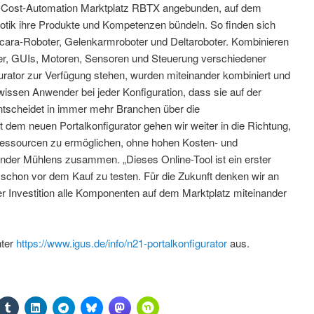
Low-Cost-Automation Marktplatz RBTX angebunden, auf dem
tik ihre Produkte und Kompetenzen bündeln. So finden sich
 Scara-Roboter, Gelenkarmroboter und Deltaroboter. Kombinieren
per, GUIs, Motoren, Sensoren und Steuerung verschiedener
gurator zur Verfügung stehen, wurden miteinander kombiniert und
wissen Anwender bei jeder Konfiguration, dass sie auf der
entscheidet in immer mehr Branchen über die
dem neuen Portalkonfigurator gehen wir weiter in die Richtung,
Ressourcen zu ermöglichen, ohne hohen Kosten- und
ander Mühlens zusammen. „Dieses Online-Tool ist ein erster
e schon vor dem Kauf zu testen. Für die Zukunft denken wir an
her Investition alle Komponenten auf dem Marktplatz miteinander
nter
https://www.igus.de/info/n21-portalkonfigurator
aus.