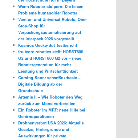
Wenn Roboter stolpern: Die leisen
Probleme humanoider Roboter
Vention und Universal Robots: One-
Stop-Shop für
Verpackungsautomatisierung auf
der interpack 2026 vorgestellt
Kosmos Gecko-Bot Testbericht
fruitcore robotics stellt HORST600
G2 und HORST800 G2 vor – neue
Robotergeneration für mehr
Leistung und Wirtschaftlichkeit
Coming Soon: senseBox:basic –
Digitale Bildung ab der
Grundschule
Artemis II – Wie Roboter den Weg
zurück zum Mond vorbereiten
Ein Roboter im MRT: neue Hilfe bei
Gehirnoperationen
Drohnenverbot USA 2026: Aktuelle
Gesetze, Hintergründe und
Auswirkungen für private