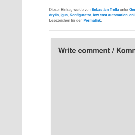
Dieser Eintrag wurde von
Sebastian Trella
unter
Ge
drylin
,
igus
,
Konfigurator
,
low cost automation
,
onl
Lesezeichen für den
Permalink
.
Write comment / Kom