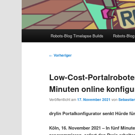
Hauptmenü
Robots-Blog Timelapse Builds
Robots-Blog
Beitragsnavigation
←
Vorheriger
Low-Cost-Portalroboter
Minuten online konfigu
Veröffentlicht am
17. November 2021
von
Sebastian
drylin Portalkonfigurator senkt Hürde fü
Köln, 16. November 2021 – In fünf Minute