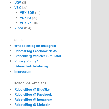
UGV
(38)
VEX
(27)
VEX EDR
(10)
VEX IQ
(23)
VEX V5
(10)
Video
(254)
SITES
@RobotsBlog on Instagram
RobotsBlog Facebook News
Braitenberg Vehicles Simulator
Privacy Policy /
Datenschutzbelehrung
Impressum
ROBOBLOG WEBSITES
RobotsBlog @ BlueSky
RobotsBlog @ Facebook
RobotsBlog @ Instagram
RobotsBlog @ LinkedIn