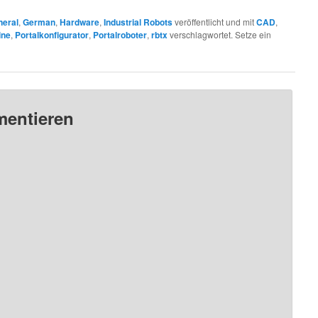
neral
,
German
,
Hardware
,
Industrial Robots
veröffentlicht und mit
CAD
,
ine
,
Portalkonfigurator
,
Portalroboter
,
rbtx
verschlagwortet. Setze ein
mentieren