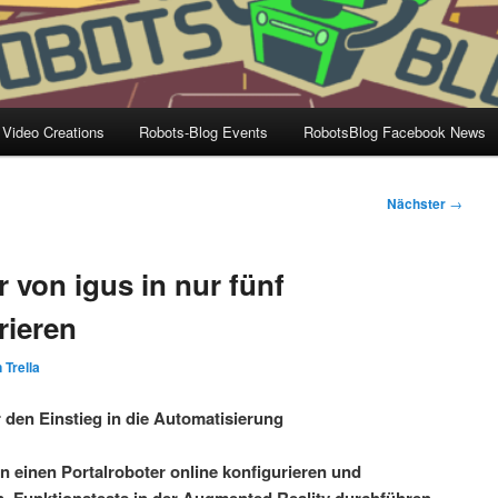
 Video Creations
Robots-Blog Events
RobotsBlog Facebook News
Nächster
→
 von igus in nur fünf
rieren
 Trella
r den Einstieg in die Automatisierung
n einen Portalroboter online konfigurieren und