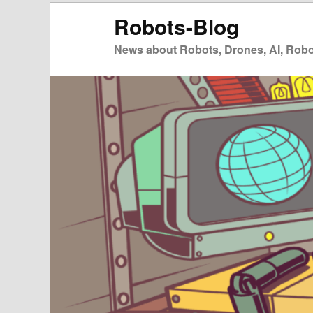
Zum
Robots-Blog
primären
Inhalt
News about Robots, Drones, AI, Robot
springen