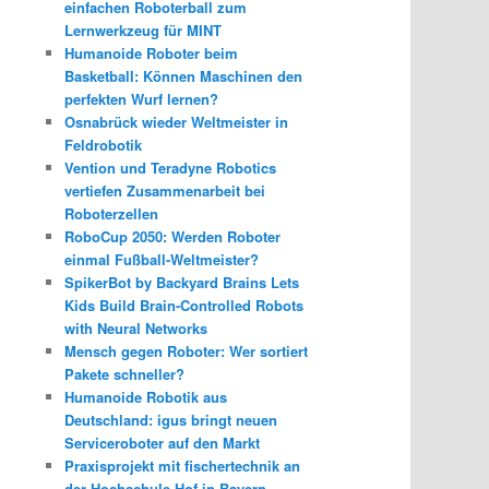
einfachen Roboterball zum
Lernwerkzeug für MINT
Humanoide Roboter beim
Basketball: Können Maschinen den
perfekten Wurf lernen?
Osnabrück wieder Weltmeister in
Feldrobotik
Vention und Teradyne Robotics
vertiefen Zusammenarbeit bei
Roboterzellen
RoboCup 2050: Werden Roboter
einmal Fußball-Weltmeister?
SpikerBot by Backyard Brains Lets
Kids Build Brain-Controlled Robots
with Neural Networks
Mensch gegen Roboter: Wer sortiert
Pakete schneller?
Humanoide Robotik aus
Deutschland: igus bringt neuen
Serviceroboter auf den Markt
Praxisprojekt mit fischertechnik an
der Hochschule Hof in Bayern