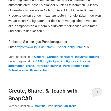
automatisieren“, fasst Alexander Mühlens zusammen. „Dieses
Online-Tool ist ein erster Schritt, die auf RBTX befindlichen
Produkte schon vor dem Kauf zu testen. Für die Zukunft denken
wir an einen Konfigurator, mit dem sich vor jeglicher Investition
alle Komponenten auf dem Marktplatz miteinander verheiraten
und dann testen lassen.“
Probieren Sie den igus Portalkonfigurator
unter
https://www.igus.de/info/n21-portalkonfigurator
aus.
Veröffentlicht unter
General
,
German
,
Hardware
,
Industrial Robots
|
Verschlagwortet mit
CAD
,
drylin
,
igus
,
Konfigurator
,
low cost
automation
,
online
,
Portalkonfigurator
,
Portalroboter
,
rbtx
|
Schreibe einen Kommentar
Create, Share, & Teach with
1
SnapCAD
Veröffentlicht am
5. Mai 2015
von
Sebastian Trella