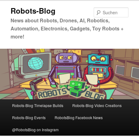
Zum
Zum
Robots-Blog
primären
sekundären
Such
Inhalt
Inhalt
News about Robots, Drones, AI, Robotics,
springen
springen
Automation, Electronics, Gadgets, Toy Robots +
more!
Hauptmenü
Robots-Blog Timelapse Builds
Robots-Blog Video Creations
Robots-Blog Events
RobotsBlog Facebook News
@RobotsBlog on Instagram