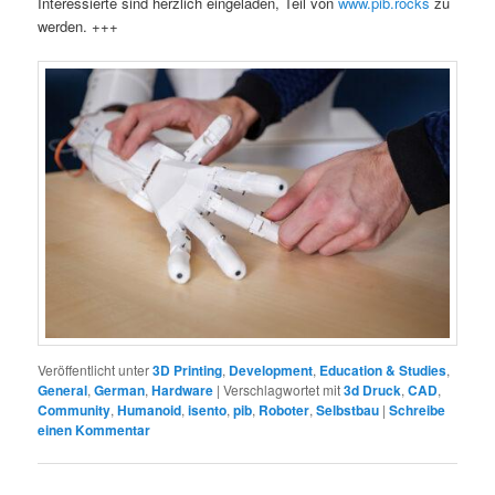
Interessierte sind herzlich eingeladen, Teil von
www.pib.rocks
zu
werden. +++
Veröffentlicht unter
3D Printing
,
Development
,
Education & Studies
,
General
,
German
,
Hardware
|
Verschlagwortet mit
3d Druck
,
CAD
,
Community
,
Humanoid
,
isento
,
pib
,
Roboter
,
Selbstbau
|
Schreibe
einen Kommentar