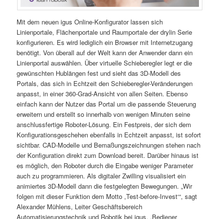
Mit dem neuen igus Online-Konfigurator lassen sich
Linienportale, Flächenportale und Raumportale der drylin Serie
konfigurieren. Es wird lediglich ein Browser mit Internetzugang
benötigt. Von überall auf der Welt kann der Anwender dann ein
Linienportal auswählen. Über virtuelle Schieberegler legt er die
gewünschten Hublängen fest und sieht das 3D-Modell des
Portals, das sich in Echtzeit den Schieberegler-Veränderungen
anpasst, in einer 360-Grad-Ansicht von allen Seiten. Ebenso
einfach kann der Nutzer das Portal um die passende Steuerung
erweitern und erstellt so innerhalb von wenigen Minuten seine
anschlussfertige Roboter-Lösung. Ein Festpreis, der sich dem
Konfigurationsgeschehen ebenfalls in Echtzeit anpasst, ist sofort
sichtbar. CAD-Modelle und Bemaßungszeichnungen stehen nach
der Konfiguration direkt zum Download bereit. Darüber hinaus ist
es möglich, den Roboter durch die Eingabe weniger Parameter
auch zu programmieren. Als digitaler Zwilling visualisiert ein
animiertes 3D-Modell dann die festgelegten Bewegungen. „Wir
folgen mit dieser Funktion dem Motto ,Test-before-Invest‘“, sagt
Alexander Mühlens, Leiter Geschäftsbereich
Automatisierungstechnik und Robotik bei igus. „Bediener