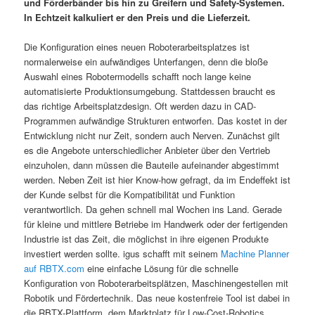
und Förderbänder bis hin zu Greifern und Safety-Systemen.
In Echtzeit kalkuliert er den Preis und die Lieferzeit.
Die Konfiguration eines neuen Roboterarbeitsplatzes ist
normalerweise ein aufwändiges Unterfangen, denn die bloße
Auswahl eines Robotermodells schafft noch lange keine
automatisierte Produktionsumgebung. Stattdessen braucht es
das richtige Arbeitsplatzdesign. Oft werden dazu in CAD-
Programmen aufwändige Strukturen entworfen. Das kostet in der
Entwicklung nicht nur Zeit, sondern auch Nerven. Zunächst gilt
es die Angebote unterschiedlicher Anbieter über den Vertrieb
einzuholen, dann müssen die Bauteile aufeinander abgestimmt
werden. Neben Zeit ist hier Know-how gefragt, da im Endeffekt ist
der Kunde selbst für die Kompatibilität und Funktion
verantwortlich. Da gehen schnell mal Wochen ins Land. Gerade
für kleine und mittlere Betriebe im Handwerk oder der fertigenden
Industrie ist das Zeit, die möglichst in ihre eigenen Produkte
investiert werden sollte. igus schafft mit seinem
Machine Planner
auf RBTX.com
eine einfache Lösung für die schnelle
Konfiguration von Roboterarbeitsplätzen, Maschinengestellen mit
Robotik und Fördertechnik. Das neue kostenfreie Tool ist dabei in
die RBTX-Plattform, dem Marktplatz für Low-Cost-Robotics,