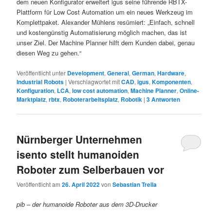
dem neuen Konfigurator erweitert igus seine führende RBTX-
Plattform für Low Cost Automation um ein neues Werkzeug im
Komplettpaket. Alexander Mühlens resümiert: „Einfach, schnell
und kostengünstig Automatisierung möglich machen, das ist
unser Ziel. Der Machine Planner hilft dem Kunden dabei, genau
diesen Weg zu gehen.“
Veröffentlicht unter
Development
,
General
,
German
,
Hardware
,
Industrial Robots
|
Verschlagwortet mit
CAD
,
igus
,
Komponenten
,
Konfiguration
,
LCA
,
low cost automation
,
Machine Planner
,
Online-
Marktplatz
,
rbtx
,
Roboterarbeitsplatz
,
Robotik
|
3
Antworten
Nürnberger Unternehmen
isento stellt humanoiden
Roboter zum Selberbauen vor
Veröffentlicht am
26. April 2022
von
Sebastian Trella
pib – der humanoide Roboter aus dem 3D-Drucker