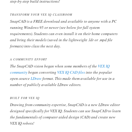
step-by-step build instructions!
TRANSFORM YOUR VEX IQ CLASSROOM
SnapCAD is a FREE download and available to anyone with a PC
running Windows 95 or newer (see below for full system
requirements). Students can even install it on their home computers
and bring their models (saved in the lightweight .ldr or .mpd file
formats) into class the next day.
A COMMUNITY EFFORT
The SnapCAD vision began when some members of the
VEX IQ
community
began converting
VEX IQ CAD files
into the popular
open-source
LDraw
format. This made them available for use in a
number of publicly available LDraw editors.
BUILT FOR VEX IQ
Drawing from community expertise, SnapCAD is a new LDraw editor
designed specifically for VEX IQ. Students can use SnapCAD to learn
the fundamentals of computer aided design (CAD) and create new
VEX IQ robots!