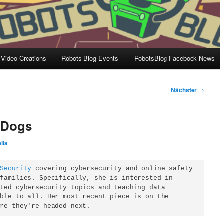
 Video Creations
Robots-Blog Events
RobotsBlog Facebook News
Nächster
→
-Dogs
lla
 Security
 covering cybersecurity and online safety 
families. Specifically, she is interested in 
ted cybersecurity topics and teaching data 
ble to all. Her most recent piece is on the 
ere they're headed next.