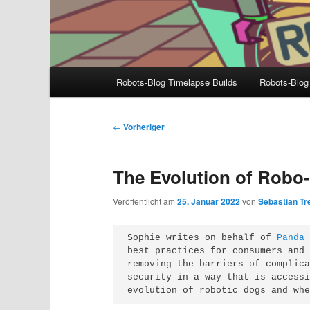
Hauptmenü
Robots-Blog Timelapse Builds
Robots-Blog
Beitragsnavigation
←
Vorheriger
The Evolution of Robo
Veröffentlicht am
25. Januar 2022
von
Sebastian Tre
Sophie writes on behalf of 
Panda
best practices for consumers and 
removing the barriers of complica
security in a way that is accessi
evolution of robotic dogs and wh