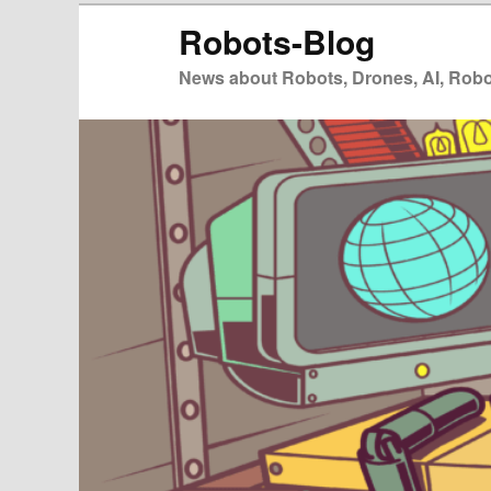
Zum
Robots-Blog
primären
Inhalt
News about Robots, Drones, AI, Robot
springen