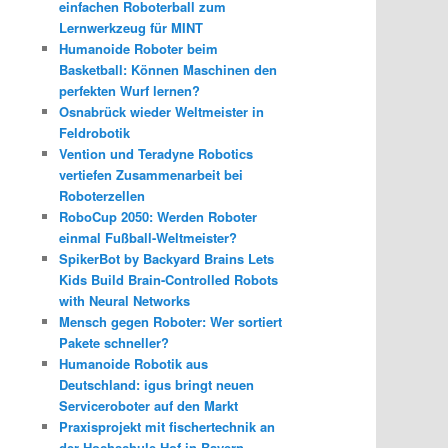
einfachen Roboterball zum
Lernwerkzeug für MINT
Humanoide Roboter beim
Basketball: Können Maschinen den
perfekten Wurf lernen?
Osnabrück wieder Weltmeister in
Feldrobotik
Vention und Teradyne Robotics
vertiefen Zusammenarbeit bei
Roboterzellen
RoboCup 2050: Werden Roboter
einmal Fußball-Weltmeister?
SpikerBot by Backyard Brains Lets
Kids Build Brain-Controlled Robots
with Neural Networks
Mensch gegen Roboter: Wer sortiert
Pakete schneller?
Humanoide Robotik aus
Deutschland: igus bringt neuen
Serviceroboter auf den Markt
Praxisprojekt mit fischertechnik an
der Hochschule Hof in Bayern