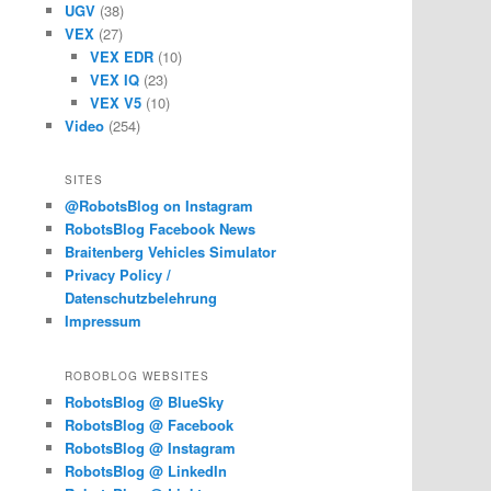
UGV
(38)
VEX
(27)
VEX EDR
(10)
VEX IQ
(23)
VEX V5
(10)
Video
(254)
SITES
@RobotsBlog on Instagram
RobotsBlog Facebook News
Braitenberg Vehicles Simulator
Privacy Policy /
Datenschutzbelehrung
Impressum
ROBOBLOG WEBSITES
RobotsBlog @ BlueSky
RobotsBlog @ Facebook
RobotsBlog @ Instagram
RobotsBlog @ LinkedIn