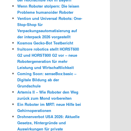
Wenn Roboter stolpern: Die leisen
Probleme humanoider Roboter
Vention und Universal Robots: One-
Stop-Shop für
Verpackungsautomatisierung auf
der interpack 2026 vorgestellt
Kosmos Gecko-Bot Testbericht
fruitcore robotics stellt HORST600
G2 und HORST800 G2 vor – neue
Robotergeneration für mehr
Leistung und Wirtschaftlichkeit
Coming Soon: senseBox:basic –
Digitale Bildung ab der
Grundschule
Artemis II – Wie Roboter den Weg
zurück zum Mond vorbereiten
Ein Roboter im MRT: neue Hilfe bei
Gehirnoperationen
Drohnenverbot USA 2026: Aktuelle
Gesetze, Hintergründe und
Auswirkungen für private