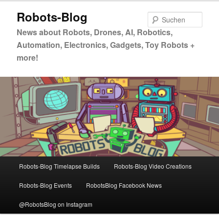
Zum
Robots-Blog
primären
Such
Inhalt
News about Robots, Drones, AI, Robotics,
springen
Automation, Electronics, Gadgets, Toy Robots +
more!
Hauptmenü
Robots-Blog Timelapse Builds
Robots-Blog Video Creations
Robots-Blog Events
RobotsBlog Facebook News
@RobotsBlog on Instagram