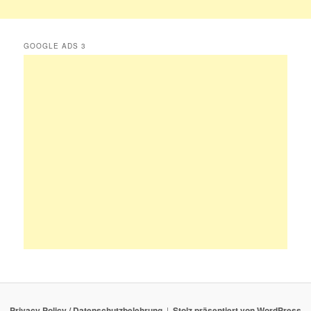
GOOGLE ADS 3
Privacy Policy / Datenschutzbelehrung
Stolz präsentiert von WordPress