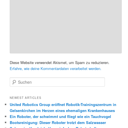
Diese Website verwendet Akismet, um Spam zu reduzieren.
Erfahre, wie deine Kommentardaten verarbeitet werden.
S
u
c
h
NEWEST ARTICLES
e
United Robotics Group eröffnet Robotik-Trainingszentrum in
n
Gelsenkirchen im Herzen eines ehemaligen Krankenhauses
Ein Roboter, der schwimmt und fliegt wie ein Tauchvogel
Bootsreinigung: Dieser Roboter trotzt dem Salzwasser