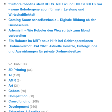
fruitcore robotics stellt HORST600 G2 und HORST800 G2 vor
– neue Robotergeneration für mehr Leistung und
Wirtschaftlichkeit
Coming Soon: senseBox:basic – Digitale Bildung ab der
Grundschule
Artemis II – Wie Roboter den Weg zurück zum Mond
vorbereiten
Ein Roboter im MRT: neue Hilfe bei Gehirnoperationen
Drohnenverbot USA 2026: Aktuelle Gesetze, Hintergründe
und Auswirkungen für private Drohnenbesitzer
CATEGORIES
3D Printing
(44)
AI
(123)
AMR
(3)
Art
(31)
Cobots
(60)
Competition
(50)
Crowdfunding
(208)
Development
(360)
Education & Studies
(315)