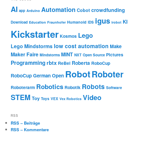
AI
Automation
crowdfunding
Cobot
app
Arduino
igus
KI
Humanoid
Download
IDS
Education
Fraunhofer
irobot
Kickstarter
Lego
Kosmos
low cost automation
Lego Mindstorms
Make
Maker Faire
MINT
Pictures
Mindstorms
NXT
Open Source
Programming
rbtx
Roberta
ReBel
RoboCup
Robot
Roboter
RoboCup German Open
Robotics
Robots
Roboterarm
Robotik
Software
STEM
Video
Toy
Toys
VEX
Vex Robotics
RSS
RSS – Beiträge
RSS – Kommentare