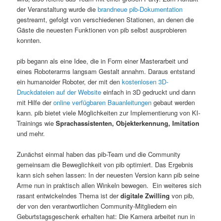
der Veranstaltung wurde die
brandneue pib-Dokumentation
gestreamt, gefolgt von verschiedenen Stationen, an denen die
Gäste die neuesten Funktionen von pib selbst ausprobieren
konnten.
pib begann als eine Idee, die in Form einer Masterarbeit und
eines Roboterarms langsam Gestalt annahm. Daraus entstand
ein humanoider Roboter, der mit den
kostenlosen 3D-
Druckdateien auf der Website
einfach in 3D gedruckt und dann
mit Hilfe der
online verfügbaren Bauanleitungen
gebaut werden
kann. pib bietet viele Möglichkeiten zur Implementierung von KI-
Trainings wie
Sprachassistenten, Objekterkennung, Imitation
und mehr.
Zunächst einmal haben das pib-Team und die Community
gemeinsam die Beweglichkeit von pib optimiert. Das Ergebnis
kann sich sehen lassen: In der neuesten Version kann pib seine
Arme nun in praktisch allen Winkeln bewegen. Ein weiteres sich
rasant entwickelndes Thema ist der
digitale Zwilling
von pib,
der von den verantwortlichen Community-Mitgliedern ein
Geburtstagsgeschenk erhalten hat: Die Kamera arbeitet nun in