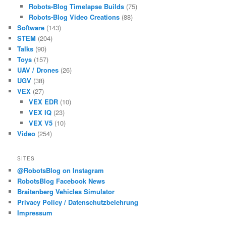
Robots-Blog Timelapse Builds
(75)
Robots-Blog Video Creations
(88)
Software
(143)
STEM
(204)
Talks
(90)
Toys
(157)
UAV / Drones
(26)
UGV
(38)
VEX
(27)
VEX EDR
(10)
VEX IQ
(23)
VEX V5
(10)
Video
(254)
SITES
@RobotsBlog on Instagram
RobotsBlog Facebook News
Braitenberg Vehicles Simulator
Privacy Policy / Datenschutzbelehrung
Impressum