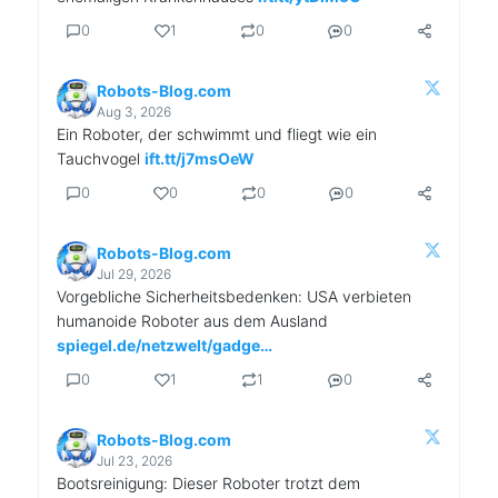
0
1
0
0
Robots-Blog.com
Aug 3, 2026
Ein Roboter, der schwimmt und fliegt wie ein
Tauchvogel
ift.tt/j7msOeW
0
0
0
0
Robots-Blog.com
Jul 29, 2026
Vorgebliche Sicherheitsbedenken: USA verbieten
humanoide Roboter aus dem Ausland
spiegel.de/netzwelt/gadge…
0
1
1
0
Robots-Blog.com
Jul 23, 2026
Bootsreinigung: Dieser Roboter trotzt dem