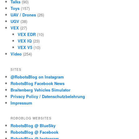
Talks
(90)
Toys
(157)
UAV / Drones
(26)
UGV
(38)
VEX
(27)
VEX EDR
(10)
VEX IQ
(23)
VEX V5
(10)
Video
(254)
SITES
@RobotsBlog on Instagram
RobotsBlog Facebook News
Braitenberg Vehicles Simulator
Privacy Policy / Datenschutzbelehrung
Impressum
ROBOBLOG WEBSITES
RobotsBlog @ BlueSky
RobotsBlog @ Facebook
RobotsBlog @ Instagram