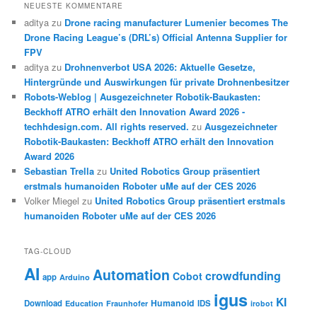
NEUESTE KOMMENTARE
aditya
zu
Drone racing manufacturer Lumenier becomes The
Drone Racing League’s (DRL’s) Official Antenna Supplier for
FPV
aditya
zu
Drohnenverbot USA 2026: Aktuelle Gesetze,
Hintergründe und Auswirkungen für private Drohnenbesitzer
Robots-Weblog | Ausgezeichneter Robotik-Baukasten:
Beckhoff ATRO erhält den Innovation Award 2026 -
techhdesign.com. All rights reserved.
zu
Ausgezeichneter
Robotik-Baukasten: Beckhoff ATRO erhält den Innovation
Award 2026
Sebastian Trella
zu
United Robotics Group präsentiert
erstmals humanoiden Roboter uMe auf der CES 2026
Volker Miegel
zu
United Robotics Group präsentiert erstmals
humanoiden Roboter uMe auf der CES 2026
TAG-CLOUD
AI
Automation
crowdfunding
Cobot
app
Arduino
igus
KI
Humanoid
Download
IDS
Education
Fraunhofer
irobot