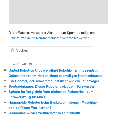
Diese Website verwendet Akismet, um Spam zu reduzieren.
Erfahre, wie deine Kommentardaten verarbeitet werden.
S
u
c
h
NEWEST ARTICLES
e
United Robotics Group eröffnet Robotik-Trainingszentrum in
n
Gelsenkirchen im Herzen eines ehemaligen Krankenhauses
Ein Roboter, der schwimmt und fliegt wie ein Tauchvogel
Bootsreinigung: Dieser Roboter trotzt dem Salzwasser
Sphero im Vergleich: Vom einfachen Roboterball zum
Lernwerkzeug für MINT
Humanoide Roboter beim Basketball: Können Maschinen
den perfekten Wurf lernen?
Osnabrück wieder Weltmeister in Feldrobotik