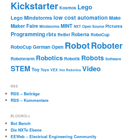
Kickstarter
Lego
Kosmos
low cost automation
Lego Mindstorms
Make
Maker Faire
MINT
Pictures
Mindstorms
NXT
Open Source
Programming
rbtx
Roberta
ReBel
RoboCup
Robot
Roboter
RoboCup German Open
Robotics
Robots
Roboterarm
Robotik
Software
STEM
Video
Toy
Toys
VEX
Vex Robotics
RSS
RSS – Beiträge
RSS – Kommentare
BLOGROLL
Bot Bench
Die NXTe Ebene
EEWeb – Electrical Engineering Community