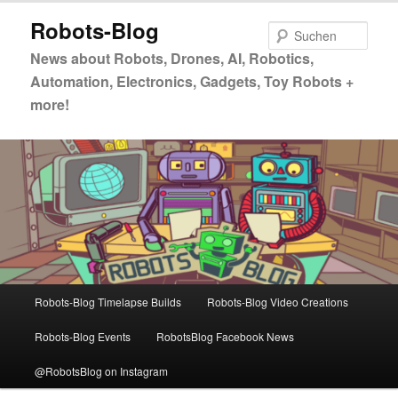
Zum
Robots-Blog
primären
Such
Inhalt
News about Robots, Drones, AI, Robotics,
springen
Automation, Electronics, Gadgets, Toy Robots +
more!
Hauptmenü
Robots-Blog Timelapse Builds
Robots-Blog Video Creations
Robots-Blog Events
RobotsBlog Facebook News
@RobotsBlog on Instagram