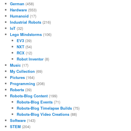
German
(458)
Hardware
(553)
Humanoid
(17)
Industrial Robots
(216)
IoT
(32)
Lego Mindstorms
(106)
EV3
(39)
NXT
(54)
RCX
(12)
Robot Inventor
(8)
Music
(17)
My Collection
(69)
Pictures
(164)
Programming
(208)
Roberta
(39)
Robots-Blog Content
(199)
Robots-Blog Events
(71)
Robots-Blog Timelapse Builds
(75)
Robots-Blog Video Creations
(88)
Software
(143)
STEM
(204)