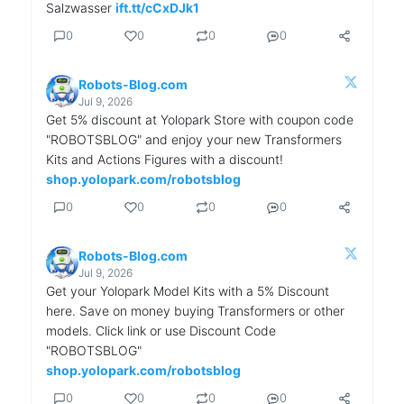
Salzwasser
ift.tt/cCxDJk1
0
0
0
0
Robots-Blog.com
Jul 9, 2026
Get 5% discount at Yolopark Store with coupon code
"ROBOTSBLOG" and enjoy your new Transformers
Kits and Actions Figures with a discount!
shop.yolopark.com/robotsblog
0
0
0
0
Robots-Blog.com
Jul 9, 2026
Get your Yolopark Model Kits with a 5% Discount
here. Save on money buying Transformers or other
models. Click link or use Discount Code
"ROBOTSBLOG"
shop.yolopark.com/robotsblog
0
0
0
0