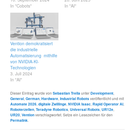
In "Cobots"
In "AI"
Vention demokratisiert
die industrielle
Automatisierung mithilfe
von NVIDIA-KI-
Technologien
3. Juli 2024
In "AI"
Dieser Eintrag wurde von
Sebastian Trella
unter
Development
,
General
,
German
,
Hardware
,
Industrial Robots
veröffentlicht und mit
Automate 2026
,
digitale Zwillinge
,
NVIDIA Isaac
,
Rapid Operator AI
,
Roboterzellen
,
Teradyne Robotics
,
Universal Robots
,
UR12e
,
UR20
,
Vention
verschlagwortet. Setze ein Lesezeichen für den
Permalink
.