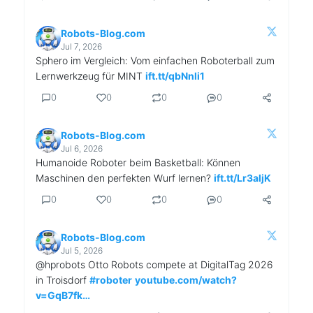
Robots-Blog.com
Jul 7, 2026
Sphero im Vergleich: Vom einfachen Roboterball zum
Lernwerkzeug für MINT
ift.tt/qbNnli1
0
0
0
0
Robots-Blog.com
Jul 6, 2026
Humanoide Roboter beim Basketball: Können
Maschinen den perfekten Wurf lernen?
ift.tt/Lr3aljK
0
0
0
0
Robots-Blog.com
Jul 5, 2026
@hprobots Otto Robots compete at DigitalTag 2026
in Troisdorf
#roboter
youtube.com/watch?
v=GqB7fk…