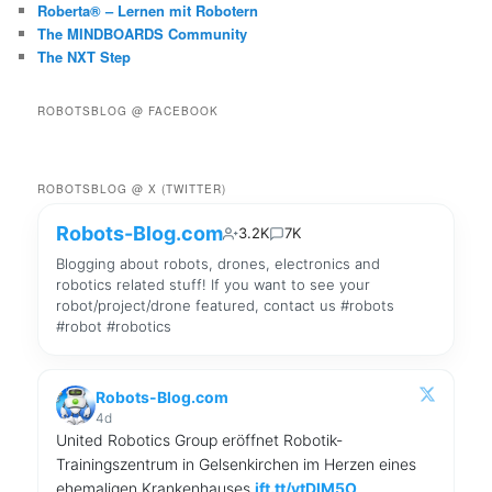
Roberta® – Lernen mit Robotern
The MINDBOARDS Community
The NXT Step
ROBOTSBLOG @ FACEBOOK
ROBOTSBLOG @ X (TWITTER)
Robots-Blog.com
3.2K
7K
Blogging about robots, drones, electronics and
robotics related stuff! If you want to see your
robot/project/drone featured, contact us #robots
#robot #robotics
Robots-Blog.com
4d
United Robotics Group eröffnet Robotik-
Trainingszentrum in Gelsenkirchen im Herzen eines
ehemaligen Krankenhauses
ift.tt/ytDlM5O