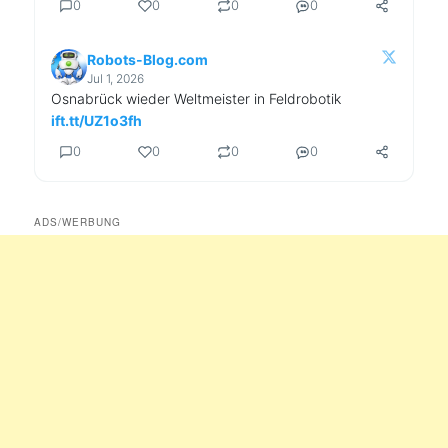
0
0
0
0
Robots-Blog.com
Jul 1, 2026
Osnabrück wieder Weltmeister in Feldrobotik
ift.tt/UZ1o3fh
0
0
0
0
ADS/WERBUNG