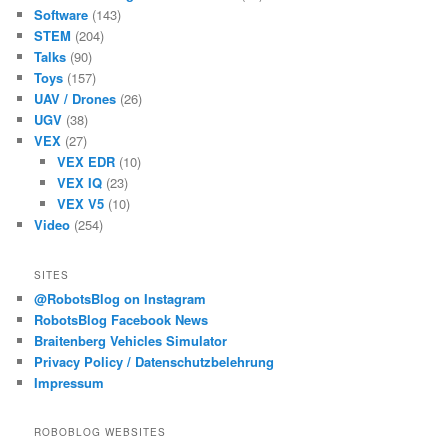
Software
(143)
STEM
(204)
Talks
(90)
Toys
(157)
UAV / Drones
(26)
UGV
(38)
VEX
(27)
VEX EDR
(10)
VEX IQ
(23)
VEX V5
(10)
Video
(254)
SITES
@RobotsBlog on Instagram
RobotsBlog Facebook News
Braitenberg Vehicles Simulator
Privacy Policy / Datenschutzbelehrung
Impressum
ROBOBLOG WEBSITES