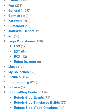
Events
(258)
Fun
(293)
General
(1.057)
German
(458)
Hardware
(553)
Humanoid
(17)
Industrial Robots
(216)
IoT
(32)
Lego Mindstorms
(106)
EV3
(39)
NXT
(54)
RCX
(12)
Robot Inventor
(8)
Music
(17)
My Collection
(69)
Pictures
(164)
Programming
(208)
Roberta
(39)
Robots-Blog Content
(199)
Robots-Blog Events
(71)
Robots-Blog Timelapse Builds
(75)
Robots-Blog Video Creations
(88)