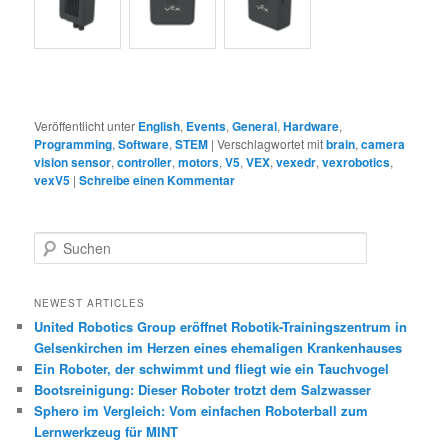
Veröffentlicht unter
English
,
Events
,
General
,
Hardware
,
Programming
,
Software
,
STEM
|
Verschlagwortet mit
brain
,
camera
vision sensor
,
controller
,
motors
,
V5
,
VEX
,
vexedr
,
vexrobotics
,
vexV5
|
Schreibe einen Kommentar
S
u
c
h
NEWEST ARTICLES
e
United Robotics Group eröffnet Robotik-Trainingszentrum in
n
Gelsenkirchen im Herzen eines ehemaligen Krankenhauses
Ein Roboter, der schwimmt und fliegt wie ein Tauchvogel
Bootsreinigung: Dieser Roboter trotzt dem Salzwasser
Sphero im Vergleich: Vom einfachen Roboterball zum
Lernwerkzeug für MINT