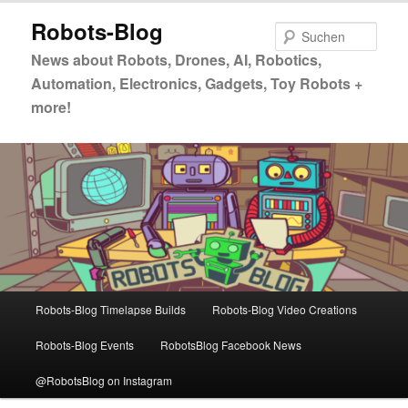
Zum
Zum
Robots-Blog
primären
sekundären
Such
Inhalt
Inhalt
News about Robots, Drones, AI, Robotics,
springen
springen
Automation, Electronics, Gadgets, Toy Robots +
more!
Hauptmenü
Robots-Blog Timelapse Builds
Robots-Blog Video Creations
Robots-Blog Events
RobotsBlog Facebook News
@RobotsBlog on Instagram