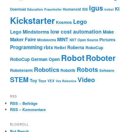
igus
KI
Humanoid
Download
IDS
Education
Fraunhofer
irobot
Kickstarter
Lego
Kosmos
low cost automation
Lego Mindstorms
Make
Maker Faire
MINT
Pictures
Mindstorms
NXT
Open Source
Programming
rbtx
Roberta
ReBel
RoboCup
Robot
Roboter
RoboCup German Open
Robotics
Robots
Roboterarm
Robotik
Software
STEM
Video
Toy
Toys
VEX
Vex Robotics
RSS
RSS – Beiträge
RSS – Kommentare
BLOGROLL
Bot Bench