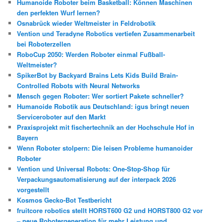
Humanoide Roboter beim Basketball: Können Maschinen
den perfekten Wurf lernen?
Osnabrück wieder Weltmeister in Feldrobotik
Vention und Teradyne Robotics vertiefen Zusammenarbeit
bei Roboterzellen
RoboCup 2050: Werden Roboter einmal Fußball-
Weltmeister?
SpikerBot by Backyard Brains Lets Kids Build Brain-
Controlled Robots with Neural Networks
Mensch gegen Roboter: Wer sortiert Pakete schneller?
Humanoide Robotik aus Deutschland: igus bringt neuen
Serviceroboter auf den Markt
Praxisprojekt mit fischertechnik an der Hochschule Hof in
Bayern
Wenn Roboter stolpern: Die leisen Probleme humanoider
Roboter
Vention und Universal Robots: One-Stop-Shop für
Verpackungsautomatisierung auf der interpack 2026
vorgestellt
Kosmos Gecko-Bot Testbericht
fruitcore robotics stellt HORST600 G2 und HORST800 G2 vor
– neue Robotergeneration für mehr Leistung und