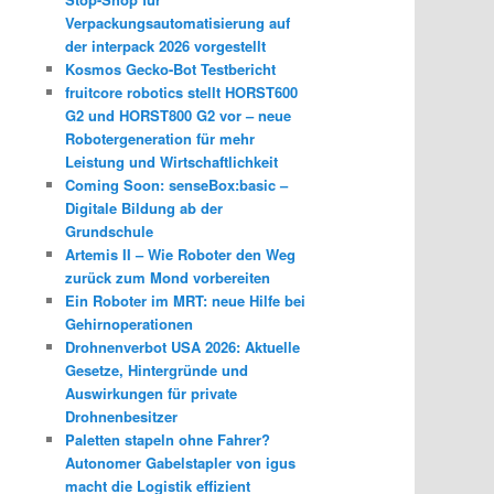
Verpackungsautomatisierung auf
der interpack 2026 vorgestellt
Kosmos Gecko-Bot Testbericht
fruitcore robotics stellt HORST600
G2 und HORST800 G2 vor – neue
Robotergeneration für mehr
Leistung und Wirtschaftlichkeit
Coming Soon: senseBox:basic –
Digitale Bildung ab der
Grundschule
Artemis II – Wie Roboter den Weg
zurück zum Mond vorbereiten
Ein Roboter im MRT: neue Hilfe bei
Gehirnoperationen
Drohnenverbot USA 2026: Aktuelle
Gesetze, Hintergründe und
Auswirkungen für private
Drohnenbesitzer
Paletten stapeln ohne Fahrer?
Autonomer Gabelstapler von igus
macht die Logistik effizient