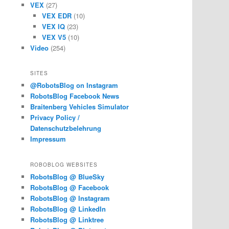
VEX
(27)
VEX EDR
(10)
VEX IQ
(23)
VEX V5
(10)
Video
(254)
SITES
@RobotsBlog on Instagram
RobotsBlog Facebook News
Braitenberg Vehicles Simulator
Privacy Policy /
Datenschutzbelehrung
Impressum
ROBOBLOG WEBSITES
RobotsBlog @ BlueSky
RobotsBlog @ Facebook
RobotsBlog @ Instagram
RobotsBlog @ LinkedIn
RobotsBlog @ Linktree