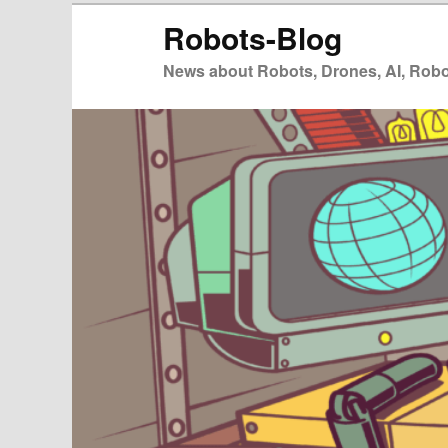
Zum
Zum
Robots-Blog
primären
sekundären
Inhalt
Inhalt
News about Robots, Drones, AI, Robot
springen
springen