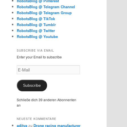
RobotsBlog @ Pinterest
RobotsBlog @ Telegram Channel
RobotsBlog @ Telegram Group
RobotsBlog @ TikTok
RobotsBlog @ Tumblr
RobotsBlog @ Twitter
RobotsBlog @ Youtube
SUBSCRIBE VIA EMAIL
Enter your Email to subscribe
E-
Mail
Subscribe
Schließe dich 39 anderen Abonnenten
an
NEUESTE KOMMENTARE
aditya
zu
Drone racing manufacturer