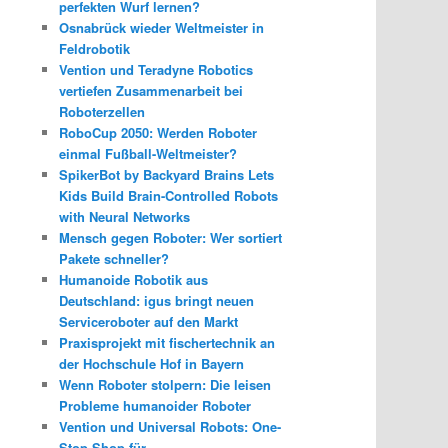
perfekten Wurf lernen?
Osnabrück wieder Weltmeister in
Feldrobotik
Vention und Teradyne Robotics
vertiefen Zusammenarbeit bei
Roboterzellen
RoboCup 2050: Werden Roboter
einmal Fußball-Weltmeister?
SpikerBot by Backyard Brains Lets
Kids Build Brain-Controlled Robots
with Neural Networks
Mensch gegen Roboter: Wer sortiert
Pakete schneller?
Humanoide Robotik aus
Deutschland: igus bringt neuen
Serviceroboter auf den Markt
Praxisprojekt mit fischertechnik an
der Hochschule Hof in Bayern
Wenn Roboter stolpern: Die leisen
Probleme humanoider Roboter
Vention und Universal Robots: One-
Stop-Shop für