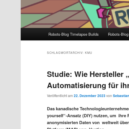
Hauptmenü
Robots-Blog Timelapse Builds
Robots-Blog
SCHLAGWORTARCHIV:
KMU
Studie: Wie Hersteller 
Automatisierung für i
Veröffentlicht am
22. Dezember 2023
von
Sebastian
Das kanadische Technologieunternehmen 
yourself“-Ansatz (DIY) nutzen, um ihre P
anonymisierten Daten von weltweit übe