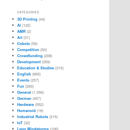
CATEGORIES
3D Printing
(44)
AI
(122)
AMR
(2)
Art
(31)
Cobots
(59)
Competition
(50)
Crowdfunding
(208)
Development
(359)
Education & Studies
(315)
English
(665)
Events
(257)
Fun
(293)
General
(1.056)
German
(457)
Hardware
(552)
Humanoid
(16)
Industrial Robots
(215)
IoT
(32)
Lego Mindstorms
(106)