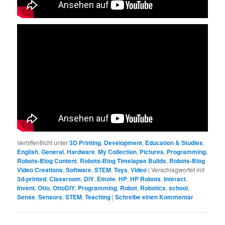
Veröffentlicht unter
3D Printing
,
Development
,
Education & Studies
,
English
,
General
,
Hardware
,
My Collection
,
Pictures
,
Programming
,
Robots-Blog Content
,
Robots-Blog Timelapse Builds
,
Robots-Blog
Video Creations
,
Software
,
STEM
,
Toys
,
Video
|
Verschlagwortet mit
3d-printed
,
Classroom
,
DIY
,
Emote
,
HP
,
HP Robots
,
Interact
,
Invent
,
Otto
,
OttoDIY
,
Programming
,
Robot
,
Robotics
,
school
,
Sense
,
Sensors
,
STEM
,
Teaching
|
Schreibe einen Kommentar