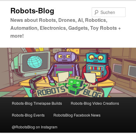
Zum
Zum
Robots-Blog
primären
sekundären
Such
Inhalt
Inhalt
News about Robots, Drones, AI, Robotics,
springen
springen
Automation, Electronics, Gadgets, Toy Robots +
more!
Hauptmenü
Robots-Blog Timelapse Builds
Robots-Blog Video Creations
Robots-Blog Events
RobotsBlog Facebook News
@RobotsBlog on Instagram