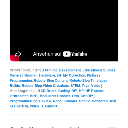
Veröffentlicht unter
3D Printing
,
Development
,
Education & Studies
,
General
,
German
,
Hardware
,
IoT
,
My Collection
,
Pictures
,
Programming
,
Robots-Blog Content
,
Robots-Blog Timelapse
Builds
,
Robots-Blog Video Creations
,
STEM
,
Toys
,
Video
|
Verschlagwortet mit
3D-Druck
,
Coding
,
DIY
,
HP
,
HP Robots
,
lernroboter
,
MINT
,
Modularer Roboter
,
Otto
,
OttoDIY
,
Programmierung
,
Review
,
Robot
,
Roboter
,
Schule
,
Sensoren
,
Test
,
Testbericht
,
Video
|
1
Antwort