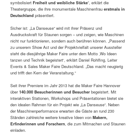
symbolisiert
Freiheit und weibliche Stärke
”, erklärt die
Theatergruppe, die ihre monumentale Maschinenfrau
erstmals in
Deutschland
präsentiert.
Sicher ist: „La Danseuse“ wird mit ihrer Präsenz und
Ausdruckskraft für Staunen sorgen – und zeigen, wie Maschinen
nicht nur funktionieren, sondern auch berühren können. „Passend
zu unserem Show Act und der Projektvielfalt unserer Aussteller
steht die diesjährige Maker Faire unter dem Motto ‚Wo Ideen
tanzen und Technik begeistert‘, erklärt Daniel Rohlfing, Leiter
Events & Sales Maker Faire Deutschland. „Das macht neugierig
und trifft den Kern der Veranstaltung.“
Seit ihrer Premiere im Jahr 2013 hat die Maker Faire Hannover
über
140.000 Besucherinnen und Besucher
begeistert. Mit
interaktiven Stationen, Workshops und Präsentationen bietet sie
den idealen Rahmen für ein Projekt wie „La Danseuse“. Neben
der Maschinenperformance erwarten die Gäste an rund 230
Ständen zahlreiche weitere kreative Ideen von
Makern,
Erfinderinnen und Forschern
, die zum Mitmachen und Staunen
einladen.