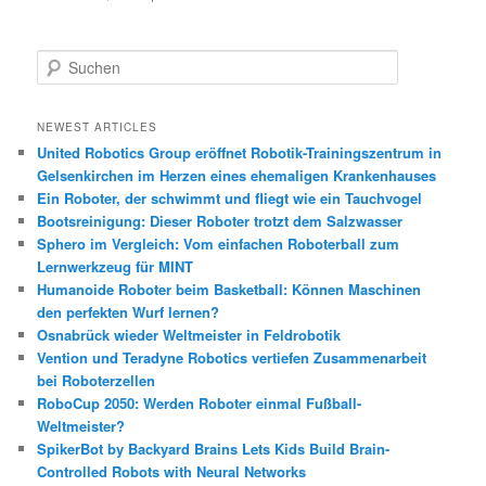
S
u
c
h
NEWEST ARTICLES
e
United Robotics Group eröffnet Robotik-Trainingszentrum in
n
Gelsenkirchen im Herzen eines ehemaligen Krankenhauses
Ein Roboter, der schwimmt und fliegt wie ein Tauchvogel
Bootsreinigung: Dieser Roboter trotzt dem Salzwasser
Sphero im Vergleich: Vom einfachen Roboterball zum
Lernwerkzeug für MINT
Humanoide Roboter beim Basketball: Können Maschinen
den perfekten Wurf lernen?
Osnabrück wieder Weltmeister in Feldrobotik
Vention und Teradyne Robotics vertiefen Zusammenarbeit
bei Roboterzellen
RoboCup 2050: Werden Roboter einmal Fußball-
Weltmeister?
SpikerBot by Backyard Brains Lets Kids Build Brain-
Controlled Robots with Neural Networks