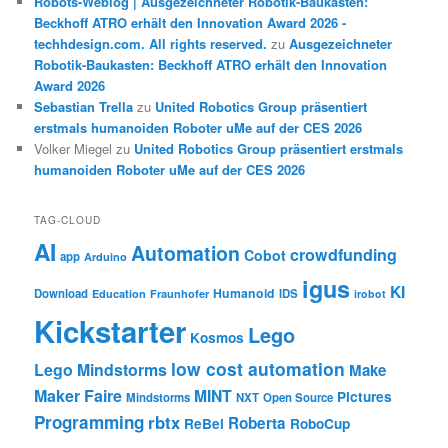
Robots-Weblog | Ausgezeichneter Robotik-Baukasten:
Beckhoff ATRO erhält den Innovation Award 2026 -
techhdesign.com. All rights reserved.
zu
Ausgezeichneter
Robotik-Baukasten: Beckhoff ATRO erhält den Innovation
Award 2026
Sebastian Trella
zu
United Robotics Group präsentiert
erstmals humanoiden Roboter uMe auf der CES 2026
Volker Miegel
zu
United Robotics Group präsentiert erstmals
humanoiden Roboter uMe auf der CES 2026
TAG-CLOUD
AI
Automation
crowdfunding
Cobot
app
Arduino
igus
KI
Humanoid
Download
IDS
Education
Fraunhofer
irobot
Kickstarter
Lego
Kosmos
low cost automation
Lego Mindstorms
Make
Maker Faire
MINT
Pictures
Mindstorms
NXT
Open Source
Programming
rbtx
Roberta
ReBel
RoboCup