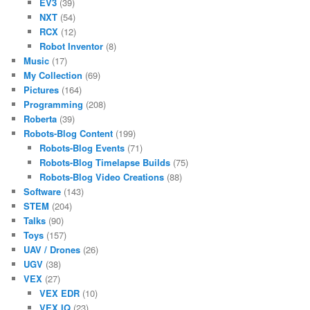
EV3
(39)
NXT
(54)
RCX
(12)
Robot Inventor
(8)
Music
(17)
My Collection
(69)
Pictures
(164)
Programming
(208)
Roberta
(39)
Robots-Blog Content
(199)
Robots-Blog Events
(71)
Robots-Blog Timelapse Builds
(75)
Robots-Blog Video Creations
(88)
Software
(143)
STEM
(204)
Talks
(90)
Toys
(157)
UAV / Drones
(26)
UGV
(38)
VEX
(27)
VEX EDR
(10)
VEX IQ
(23)