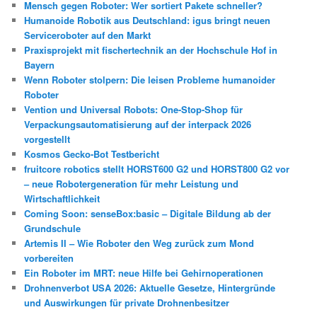
Mensch gegen Roboter: Wer sortiert Pakete schneller?
Humanoide Robotik aus Deutschland: igus bringt neuen
Serviceroboter auf den Markt
Praxisprojekt mit fischertechnik an der Hochschule Hof in
Bayern
Wenn Roboter stolpern: Die leisen Probleme humanoider
Roboter
Vention und Universal Robots: One-Stop-Shop für
Verpackungsautomatisierung auf der interpack 2026
vorgestellt
Kosmos Gecko-Bot Testbericht
fruitcore robotics stellt HORST600 G2 und HORST800 G2 vor
– neue Robotergeneration für mehr Leistung und
Wirtschaftlichkeit
Coming Soon: senseBox:basic – Digitale Bildung ab der
Grundschule
Artemis II – Wie Roboter den Weg zurück zum Mond
vorbereiten
Ein Roboter im MRT: neue Hilfe bei Gehirnoperationen
Drohnenverbot USA 2026: Aktuelle Gesetze, Hintergründe
und Auswirkungen für private Drohnenbesitzer