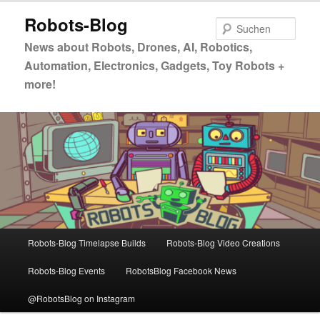
Zum
Zum
Robots-Blog
primären
sekundären
Such
Inhalt
Inhalt
News about Robots, Drones, AI, Robotics,
springen
springen
Automation, Electronics, Gadgets, Toy Robots +
more!
Hauptmenü
Robots-Blog Timelapse Builds
Robots-Blog Video Creations
Robots-Blog Events
RobotsBlog Facebook News
@RobotsBlog on Instagram