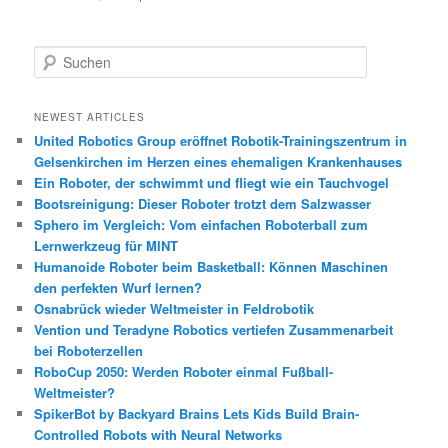
S
u
c
h
NEWEST ARTICLES
e
United Robotics Group eröffnet Robotik-Trainingszentrum in
n
Gelsenkirchen im Herzen eines ehemaligen Krankenhauses
Ein Roboter, der schwimmt und fliegt wie ein Tauchvogel
Bootsreinigung: Dieser Roboter trotzt dem Salzwasser
Sphero im Vergleich: Vom einfachen Roboterball zum
Lernwerkzeug für MINT
Humanoide Roboter beim Basketball: Können Maschinen
den perfekten Wurf lernen?
Osnabrück wieder Weltmeister in Feldrobotik
Vention und Teradyne Robotics vertiefen Zusammenarbeit
bei Roboterzellen
RoboCup 2050: Werden Roboter einmal Fußball-
Weltmeister?
SpikerBot by Backyard Brains Lets Kids Build Brain-
Controlled Robots with Neural Networks