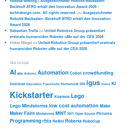
Robots-Weblog | Ausgezeichneter Robotik-Baukasten:
Beckhoff ATRO erhält den Innovation Award 2026 -
techhdesign.com. All rights reserved.
zu
Ausgezeichneter
Robotik-Baukasten: Beckhoff ATRO erhält den Innovation
Award 2026
Sebastian Trella
zu
United Robotics Group präsentiert
erstmals humanoiden Roboter uMe auf der CES 2026
Volker Miegel
zu
United Robotics Group präsentiert erstmals
humanoiden Roboter uMe auf der CES 2026
TAG-CLOUD
AI
Automation
crowdfunding
Cobot
app
Arduino
igus
KI
Humanoid
Download
IDS
Education
Fraunhofer
irobot
Kickstarter
Lego
Kosmos
low cost automation
Lego Mindstorms
Make
Maker Faire
MINT
Pictures
Mindstorms
NXT
Open Source
Programming
rbtx
Roberta
ReBel
RoboCup