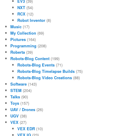
EV3
(39)
NXT
(54)
RCX
(12)
Robot Inventor
(8)
Music
(17)
My Collection
(69)
Pictures
(164)
Programming
(208)
Roberta
(39)
Robots-Blog Content
(199)
Robots-Blog Events
(71)
Robots-Blog Timelapse Builds
(75)
Robots-Blog Video Creations
(88)
Software
(143)
STEM
(204)
Talks
(90)
Toys
(157)
UAV / Drones
(26)
UGV
(38)
VEX
(27)
VEX EDR
(10)
VEX IQ
(23)