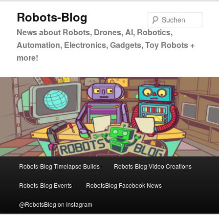
Zum
Zum
Robots-Blog
primären
sekundären
Such
Inhalt
Inhalt
News about Robots, Drones, AI, Robotics,
springen
springen
Automation, Electronics, Gadgets, Toy Robots +
more!
Hauptmenü
Robots-Blog Timelapse Builds
Robots-Blog Video Creations
Robots-Blog Events
RobotsBlog Facebook News
@RobotsBlog on Instagram