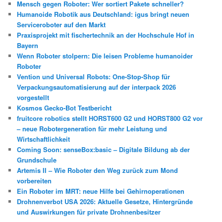
Mensch gegen Roboter: Wer sortiert Pakete schneller?
Humanoide Robotik aus Deutschland: igus bringt neuen
Serviceroboter auf den Markt
Praxisprojekt mit fischertechnik an der Hochschule Hof in
Bayern
Wenn Roboter stolpern: Die leisen Probleme humanoider
Roboter
Vention und Universal Robots: One-Stop-Shop für
Verpackungsautomatisierung auf der interpack 2026
vorgestellt
Kosmos Gecko-Bot Testbericht
fruitcore robotics stellt HORST600 G2 und HORST800 G2 vor
– neue Robotergeneration für mehr Leistung und
Wirtschaftlichkeit
Coming Soon: senseBox:basic – Digitale Bildung ab der
Grundschule
Artemis II – Wie Roboter den Weg zurück zum Mond
vorbereiten
Ein Roboter im MRT: neue Hilfe bei Gehirnoperationen
Drohnenverbot USA 2026: Aktuelle Gesetze, Hintergründe
und Auswirkungen für private Drohnenbesitzer